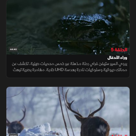
الحلقة 5
44:40
وراء الأدغال
يروي السير ستيفن فراي رحلة مذهلة عبر خمس محميات صينية، تكشف عن
ممالك حيوانية وسلوكيات نادرة بعدسة UHD خلابة. مغامرة بصرية تبعث
الدهشة.. ما الذي تخبئه الطبيعة بعد؟