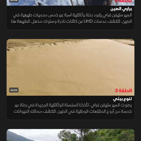
الحلقة 4
43:59
براري الصين
السير ستيفن فراي يقود رحلة وثائقية آسرة عبر خمس محميات طبيعية في
الصين، لتكشف عدسات UHD عن كائنات نادرة وسلوك مذهل. الطبيعة هنا
ليست مشهدًا… بل أسطورة حيّة تنبض بالجمال.
الحلقة 3
44:55
تنوع بيئي
بصوت السير ستيفن فراي، تأخذنا السلسلة الوثائقية الجديدة في رحلة عبر
خمسة من أروع المنتزهات الوطنية في الصين، لتكشف ممالك الحيوانات
الخفية بعدسة UHD مذهلة وسلوكيات لم تُشاهد من قبل.