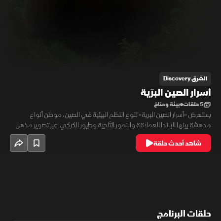
الشرق Discovery
أسرار الصين البرّية
5 حلقات
بيئة ومناخ
يستعرض «أسرار الصين البرية» تنوع النظم البيئية في الصين، موطن أنواع
مدهشة بينها الباندا العملاقة والنمور الثلجية وطيور الكركي. عبر تصوير مذهل
وأبحاث علمية دقيقة، يكشف الفيلم عن التحديات التي تواجه هذه الكائنات في
شاهد أحدث حلقة
مواجهة تغيّر المناخ وتدخل الإنسان، ويسلط الضوء على جهود الحماية الوطنية
لضمان استمرار هذا الإرث الطبيعي.
حلقات البرنامج