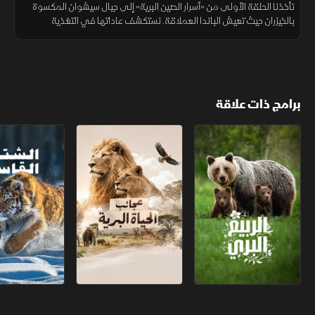
تأخذنا الحلقة الأولى من «أسرار الصين البرية» إلى جبال سيشوان المكسوة
بالخيزران حيث تعيش الباندا العملاقة. نستكشف عاداتها في التغذية
والتزاوج ورعاية الصغار، ونشاهد جهود الصين لحماية هذا الكنز الوطني
برامج ذات علاقة
الربيع البري
عجائب الحياة البرية
الشتاء القاسي