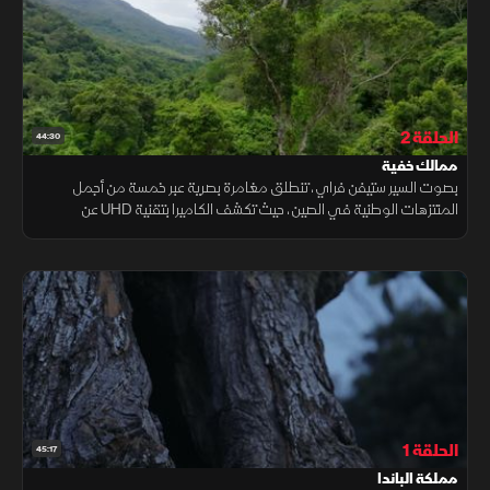
الحلقة 2
44:30
ممالك خفية
بصوت السير ستيفن فراي، تنطلق مغامرة بصرية عبر خمسة من أجمل
المنتزهات الوطنية في الصين، حيث تكشف الكاميرا بتقنية UHD عن
مخلوقات نادرة وسلوكيات مذهلة في واحد من أغنى النظم البيئية على
الأرض.
الحلقة 1
45:17
مملكة الباندا