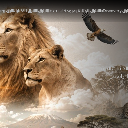
Discover
الشرق الوثائقية
الشرق بودكاست
الشرق للأخبار
الشرق Bloomberg
كائنات الحية
حياة، من
فة. نتعرّف
ي نظرة عن
البقاء