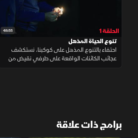
الحلقة 1
48:55
تنوع الحياة المذهل
احتفاء بالتنوع المذهل على كوكبنا، نستكشف
عجائب الكائنات الواقعة على طرفي نقيض من
أطياف الحياة، من الصحارى الحارقة إلى القمم
الجبلية الجليدية والغابات الكثيفة. نتعرّف على
تنوع استثنائي من المخلوقات
برامج ذات علاقة