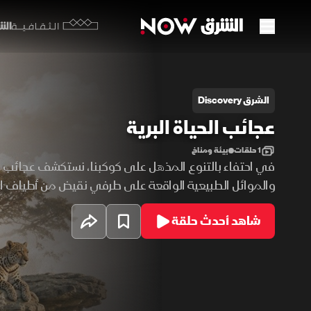
الشرق y
الثقافية
جائب الحياة البرية
الشرق Discovery
عجائب الحياة البرية
1 حلقات
بيئة ومناخ
في احتفاء بالتنوع المذهل على كوكبنا، نستكشف عجائب ال
والموائل الطبيعية الواقعة على طرفي نقيض من أطياف ال
الصحارى الحارقة إلى القمم الجبلية الجليدية والغابات الكثي
شاهد أحدث حلقة
على تنوع استثنائي من المخلوقات بمختلف الأشكال، نلق
قرب على الطرق الاستثنائية التي تمكّن الحياة من التكيّف و