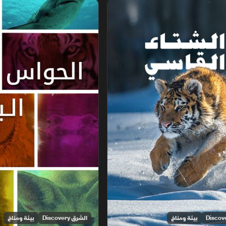
سي
الحواس البرية
بيئة ومناخ
الشرق Discovery
بيئة ومناخ