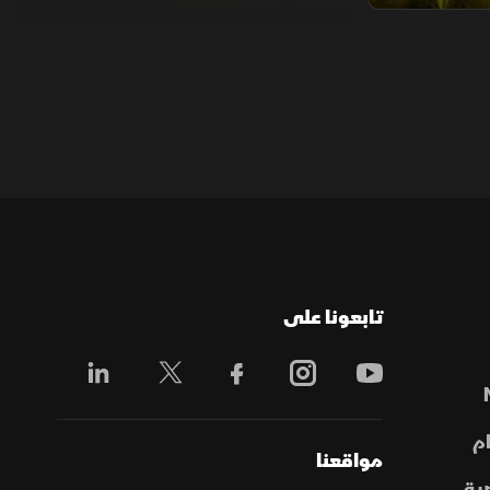
تابعونا على
م
مواقعنا
ية