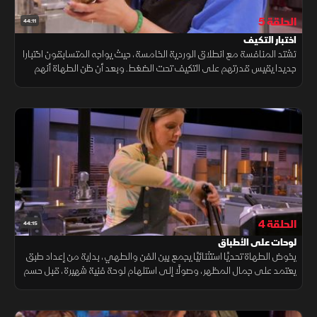
الحلقة 5
44:11
اختبار التكيف
تشتد المنافسة مع انطلاق الوردية الخامسة، حيث يواجه المتسابقون اختبارا
جديدا يقيس قدرتهم على التكيف تحت الضغط. وبعد أن ظن الطهاة أنهم
على موعد مع استراحة، يفاجؤون بتحويل "حفلة المثلجات" إلى تحد.
الحلقة 4
44:15
لوحات على الأطباق
يخوض الطهاة تحديًا استثنائيًا يجمع بين الفن والطهي، بداية من إعداد طبق
يعتمد على جمال المظهر، وصولًا إلى استلهام لوحة فنية شهيرة، قبل حسم
التقييم وخروج أحد المتنافسين.