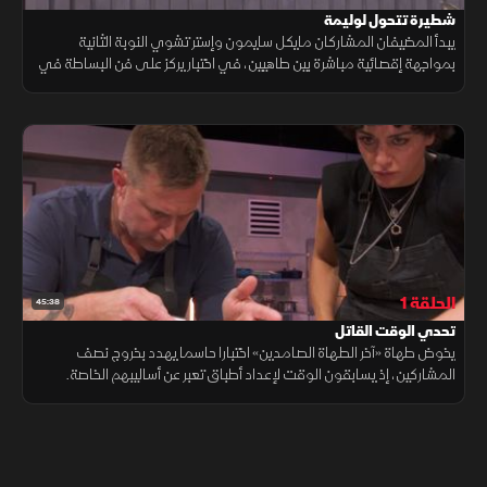
شطيرة تتحول لوليمة
يبدأ المضيفان المشاركان مايكل سايمون وإستر تشوي النوبة الثانية
بمواجهة إقصائية مباشرة بين طاهيين، في اختبار يركز على فن البساطة في
الطهي. ويتمثل التحدي في تحويل شطيرة عادية إلى وجبة غداء فاخرة
ومبتكرة
الحلقة 1
45:38
تحدي الوقت القاتل
يخوض طهاة «آخر الطهاة الصامدين» اختبارا حاسما يهدد بخروج نصف
المشاركين، إذ يسابقون الوقت لإعداد أطباق تعبر عن أساليبهم الخاصة.
وتتنوع الوصفات بين الدجاج واللحوم والمأكولات البحرية.