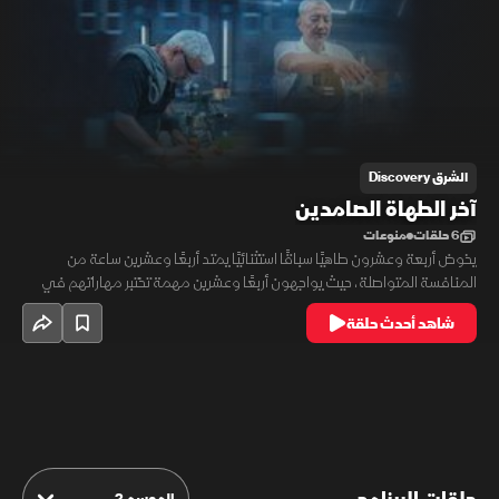
الشرق Discovery
آخر الطهاة الصامدين
6 حلقات
منوعات
يخوض أربعة وعشرون طاهيًا سباقًا استثنائيًا يمتد أربعًا وعشرين ساعة من
المنافسة المتواصلة، حيث يواجهون أربعًا وعشرين مهمة تختبر مهاراتهم في
الطهي والعمل تحت الضغط. تتوزع التحديات على ثماني مراحل، تتطلب
شاهد أحدث حلقة
الإبداع والدقة وسرعة الإنجاز، فيما يسعى المتنافسون لإثبات جدارتهم وانتزاع
الجائزة الكبرى البالغة خمسة وسبعين ألف دولار.
الموسم 2