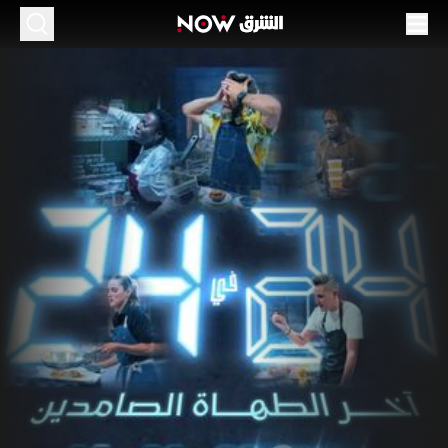
خر الطهاة الصامدين