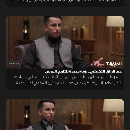
عن الاستجابة للتحديات الثقافية الحديثة.
الحلقة 7
01:20:22
عبد الرزاق التكريتي.. رؤية جديدة للتاريخ العربي
يرفض الدكتور عبد الرزاق التكريتي الارتهان للأرشيف الاستعماري وروايات
النخب، داعيا لتسليط الضوء على صوت المهمشين الشفوي لكسر عقدة
الهزيمة وبناء سردية عربية تحرر الوعي والإنسان.