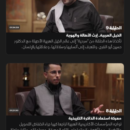
الحلقة 9
01:34:59
الخيل العربية.. إرث الأصالة والهوية
تأخذنا هذه الحلقة من "سردية" إلى عالم الخيل العربية الأصيلة مع الدكتور
حسين أبو الفرج، ونتعرف إلى أنسابها وسلالاتها، وعلاقتها بالإنسان،
ومكانتها في التراث العربي والإسلامي، لنستكشف أسرار هذا الإرث.
الحلقة 8
01:21:30
معركة استعادة الذاكرة التاريخية
تواجه المؤسسات الأكاديمية العربية تراجعا كبيرا جراء انخفاض التمويل
والتضييق، مما أضعف قدرتها على إنتاج المعرفة، وحولها إلى بيئات عاجزة