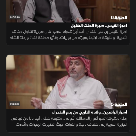
الحلقة 6
01:59:46
امرؤ القيس.. سيرة الملك الضليل
امرؤ القيس بن حجر الكندي، أحد أبرز شعراء العرب، في سردية تتناول مكانته
الأدبية، وحقيقة ما ارتبط بسيرته من روايات، وتأثير مملكة كندة ورحلة الشام
في شعره، مع قراءة لأشهر قصائده مع د. عدي الحربش.
الحلقة 5
01:22:10
أسرار الرافدين.. ولادة التاريخ من رحم الصحراء
رحلة مشوقة تسبر أغوار الممالك الأولى، متتبعة خطى أجدادنا من فيافي
الجزيرة العربية إلى ضفاف دجلة والفرات، حيث انصهرت الهجرات وأثمرت
أمجاد الأكاديين والبابليين لتصنع أعظم حضارات التاريخ.