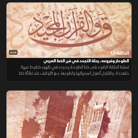
الحلقة 13
12:42
الطومار وفروعه.. رحلة التجدد في فن الخط العربي
تسلط الحلقة الضوء على خط الطومار ودوره في ظهور خطوط عربية
متعددة، وتتناول أصول تسمياتها وتطورها، مع التوقف عند نشأة خط
الثلثين ومكانته في تاريخ الخط العربي.