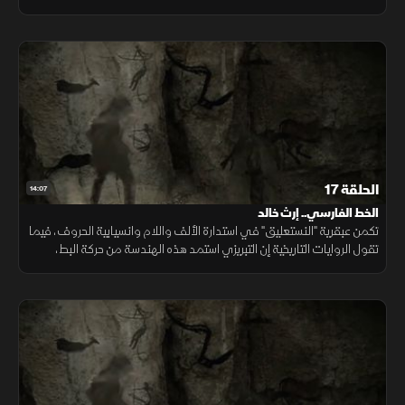
المستعصمي، لتكشف كيف أصبح الحرف العربي فنا قائما على قواعد
هندسية وجمالية
الحلقة 17
14:07
الخط الفارسي.. إرث خالد
تكمن عبقرية "النستعليق" في استدارة الألف واللام وانسيابية الحروف، فيما
تقول الروايات التاريخية إن التبريزي استمد هذه الهندسة من حركة البط،
ليصيغ قواعد جمعت بين الجمال والسرعة التي أبهرت الخطاطين.