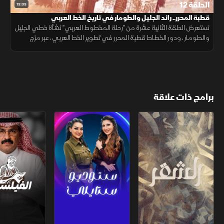
الحلقة 12
13:03
قطبة المحرر.. رائد الجليل والطومار في تاريخ الخط العربي
تستعرض الحلقة الثانية عشرة من "رحلة المخطوط العربي" نشأة خطي الجليل
والطومار، ودور الخطاط قطبة المحرر في تطوير الخط العربي، عبر مزج
الخطين الحجازي والكوفي والخروج من القوالب التقليدية
برامج ذات علاقة
الشقر
ستوديو ستايلي
الفيلسوف