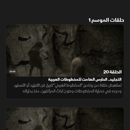
حلقات الموسم 1
الحلقة 20
13:03
التجليد.. الحارس الصامت للمخطوطات العربية
تستعرض حلقة من برنامج "المخطوط العربي" تاريخ فن التجليد أو التسفير،
ودوره في حماية المخطوطات وصون تراث المؤلفين، منذ بداياته
باستخدام لوحين من الخشب وحتى تطور أساليبه عبر العصور.