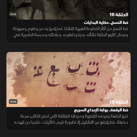
الحلقة 16
12:22
خط النسخ.. حكاية البدايات
خط النسخ من أكثر الخطوط العربية انتشارا، لما يتميز به من وضوح وسهولة
وجمال. تتتبع الحلقة نشأته، وجذور تطوره، وعلاقته بمدرسة الحلاوية في
حلب، وكيف أصبح الخط الأكثر استخداما في نسخ المخطوطات والكتابة.
الحلقة 15
14:06
خط الرقعة.. بوابة الإبداع السريع
تميز الرقعة بحروفه القصيرة ومرونته الفائقة التي تمنح الكاتب سرعة
مذهلة، خط يترفع عن التشكيل إلا لضرورة كبرى كالآيات، متحررا من قيوده
ليصنع للمخطوط هويته البصرية الأكثر عفوية وجاذبية وعملية.