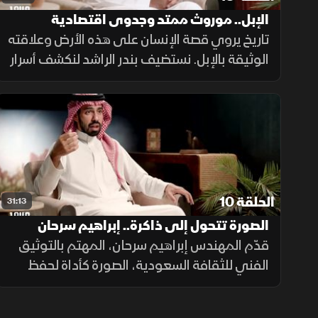
الإبل.. موروث ممتد وجدوى اقتصادية
تاريخ يروي قصة الإنسان على هذه الأرض وعلاقته
الوثيقة بالإبل. نستضيف بندر الراشد لنكشف أسرار
سلالاتها المتنوعة، وحضورها في أمثالنا الشعبية،
وقيمتها الاقتصادية من حليب ولحوم؛ فالإبل كلها
خير وبركة.
الحلقة 10
31:13
الصورة تتحول إلى ذاكرة.. إبراهيم سرحان
يوثق الثقافة السعودية
قدّم المهندس إبراهيم سرحان، المهتم بالتوثيق
الفني للثقافة السعودية، الصورة كأداة لحفظ
الذاكرة وكشف ملامح الثقافة والمشترك
الإنساني. وأوضح أن توثيق المجتمعات النائية