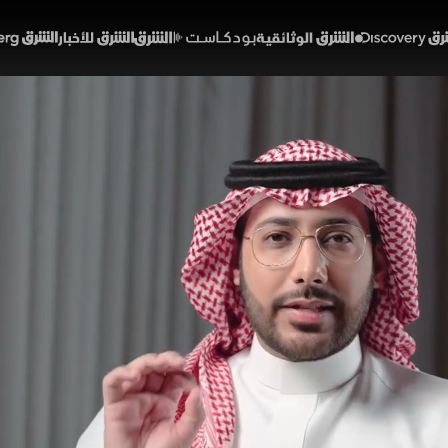
Discover
الشرق الوثائقية
الشرق بودكاست
الشرق للأخبار
الشرق Bloomberg
لمؤرخ والراوي.. كيف تحفظ ا
وب؟
افة
194
الحلقة 14
الشعبية أداة نفسية ومجتمعية هامة لتجاوز الأزمات واستلهام
ئي ثري يرسخ مكارم الأخلاق كالكرم والشجاعة. وتتكامل الأدو
ذي يحييه بموهبته، ما يجعل أرشفة هذا التراث وتدوينه مسؤ
تمع وقيمه.