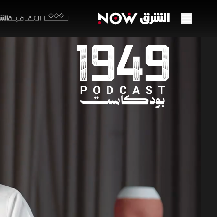
الشرق y
الثقافية
بين ا
الشع
28:11
ثق
بودكاست 9
تعد القصص 
بموروث حكا
والراوي ال
تطور المج
الثقافية