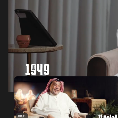
00:12
/
28:11
الحلقة 11
30:11