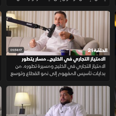
خلال فهم المشاعر، وبناء العلاقات، والابتعاد عن
التصورات غير الواقعية حول النجاح والكمال
وتطوير الذات.
الحلقة 21
01:54:17
الامتياز التجاري في الخليج.. مسار يتطور
الامتياز التجاري في الخليج ومسيرة تطوره، من
بدايات تأسيس المفهوم إلى نمو القطاع وتوسع
فرصه، مع فاضل النصار الرئيس التنفيذي لـ
"فرانشايز مي" الذي يناقش واقع السوق
ومستوى نضجه.