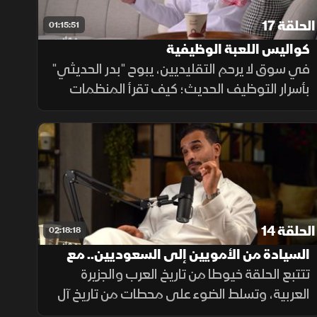
الحلقة 17
01:15:51
كواليس اللعبة الوظيفية
في سوق لا يرحم التقليديين، يبوح "بدر الحديثي"
بأسرار التوظيف الحديث؛ كيف تقرأ المنظمات
ذكاء المتقدم، وما هي المعادلة السرية التي
تجعل الكفاءات تتنقل باحترافية بين الشركات؟
الحلقة 14
02:18:18
السيادة من الأمويين إلى السعوديين.. مع
محمد الروقي
تتتبع الحلقة خيوطا من تاريخ العرب والجزيرة
العربية، وتسلط الضوء على محطات من تاريخ آل
سعود، قبل أن تنتقل بين قضايا وأحداث متعددة