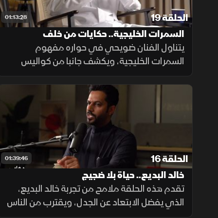
الحلقة 19
01:13:28
السمرات الخليجية.. حكايات من خلف
الكواليس
يتناول الفنان ضويحي في حواره مفهوم
السمرات الخليجية، ويكشف جانبا من كواليس
الوسط الفني، مؤكدا أن التواضع والاحترام هما
سر استمرارية الفنان، وأن القيمة الحقيقية
للإنسان فيما يتركه من أثر طيب.
الحلقة 16
01:39:46
خالد البديع.. حياة بلا ضجيج
تقدم هذه الحلقة ملامح من تجربة خالد البديع،
الذي يفضل الابتعاد عن الجدل، ويقترب من الناس
بهدوء، حيث يفتح الحديث عن قناعاته ورؤيته