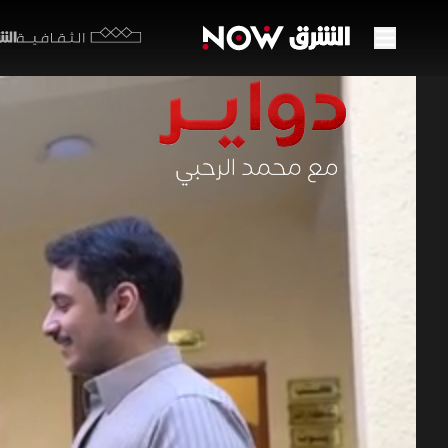
الشرق y
الثقافية
مسيحي
01:24:17
دواير
ال
تأخذنا الح
للحديث عن 
الهويات ال
الثقافية