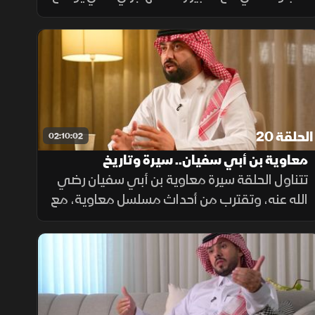
أن الإتيكيت يقوم على احترام الذات والآخرين وأن
الرقي يظهر بالسلوك لا في الادعاء. كما يستعرض
جذور الإتيكيت التاريخية
الحلقة 20
02:10:02
معاوية بن أبي سفيان.. سيرة وتاريخ
تتناول الحلقة سيرة معاوية بن أبي سفيان رضي
الله عنه، وتقترب من أحداث مسلسل معاوية، مع
حديث عن تجربة بدر اللامي وحضوره في العمل،
ورحلته الشخصية والفنية التي شكلت جزءا من
هذه التجربة.