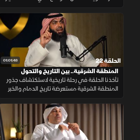
هذا الطريق، وما تركته التجربة من أثر في نظرته
إلى السعادة والعلاقات الإنسانية ومعنى الحياة.
الحلقة 22
01:01:48
المنطقة الشرقية.. بين التاريخ والتحول
الاقتصادي
تأخذنا الحلقة في رحلة تاريخية لاستكتشاف جذور
المنطقة الشرقية مستعرضة تاريخ الدمام والخبر
والظهران، وبدايات اكتشاف النفط، وقصة الدليل
خميس بن رمثان الذي رافق أول بعثة جيولوجية
أميركية للبحث عن النفط.