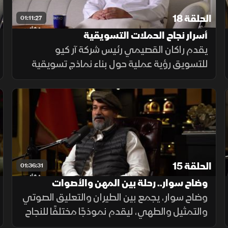
الحلقة 18
01:11:27
أسرار نجاح الحملات التسويقية
يقدم راكان القصيمي رئيس شركة آر كيو
للتسويق رؤية عملية حول بناء نماذج تسويقية
ناجحة في السوق السعودية بالاعتماد على
الشفافية والابتكار، مع رصد التغيرات في سلوك
المستهلكين وأهمية تحديد الأهداف
الحلقة 15
01:36:31
وضاح سوار.. رحلة بين المهن والأصوات
وضاح سوار، يجمع بين الطيران والتعليق الصوتي
والتمثيل والطهي، ليقدم نموذجًا مختلفًا للنجاح
المهني القائم على التجربة وكسر فكرة التخصص