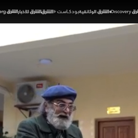
Discover
الشرق الوثائقية
الشرق بودكاست
الشرق للأخبار
الشرق Bloomberg
و البصرة.. حضورٍ ثقافي عبر
ثقافة
حلقة 13
لقة إلى مدينة البصرة لاستكشاف جانب من تنوعها الثقافي وا
الوجود المسيحي في المدينة، وما يحمله من أبعاد ثقافية
تي أسهمت في تشكيل المشهد الحضاري للبصرة عبر أزمنة مت