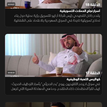
الحلقة 18
01:11:27
أسرار نجاح الحملات التسويقية
يقدم راكان القصيمي رئيس شركة آر كيو للتسويق رؤية عملية حول بناء
نماذج تسويقية ناجحة في السوق السعودية بالاعتماد على الشفافية
والابتكار، مع رصد التغيرات في سلوك المستهلكين وأهمية تحديد الأهداف
الحلقة 17
01:15:51
كواليس اللعبة الوظيفية
في سوق لا يرحم التقليديين، يبوح "بدر الحديثي" بأسرار التوظيف الحديث؛
كيف تقرأ المنظمات ذكاء المتقدم، وما هي المعادلة السرية التي تجعل
الكفاءات تتنقل باحترافية بين الشركات؟