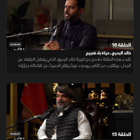
الحلقة 16
01:39:46
خالد البديع.. حياة بلا ضجيج
تقدم هذه الحلقة ملامح من تجربة خالد البديع، الذي يفضل الابتعاد عن
الجدل، ويقترب من الناس بهدوء، حيث يفتح الحديث عن قناعاته ورؤيته
للحياة، ضمن مساحة إنسانية تعكس حضوره المختلف بلمسة هادئة.
الحلقة 15
01:36:31