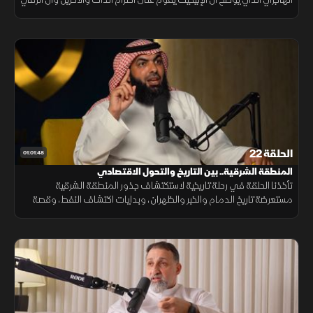
يظهر بالسلوك لا في الادعاء. كما يستعرض جذور الإتيكيت التاريخية
الحلقة 22
01:01:48
المنطقة الشرقية.. بين التاريخ والتحول الاقتصادي
تأخذنا الحلقة في رحلة تاريخية لاستكتشاف جذور المنطقة الشرقية
مستعرضة تاريخ الدمام والخبر والظهران، وبدايات اكتشاف النفط، وقصة
الدليل خميس بن رمثان الذي رافق أول بعثة جيولوجية أميركية للبحث عن
النفط.