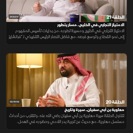
الحلقة 21
01:54:17
الامتياز التجاري في الخليج.. مسار يتطور
الامتياز التجاري في الخليج ومسيرة تطوره، من بدايات تأسيس المفهوم
إلى نمو القطاع وتوسع فرصه، مع فاضل النصار الرئيس التنفيذي لـ "فرانشايز
مي" الذي يناقش واقع السوق ومستوى نضجه.
الحلقة 20
02:10:02
معاوية بن أبي سفيان.. سيرة وتاريخ
تتناول الحلقة سيرة معاوية بن أبي سفيان رضي الله عنه، وتقترب من أحداث
مسلسل معاوية، مع حديث عن تجربة بدر اللامي وحضوره في العمل،
ورحلته الشخصية والفنية التي شكلت جزءا من هذه التجربة.