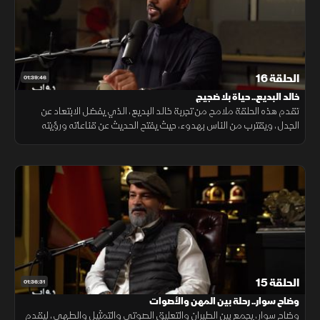
الحلقة 16
01:39:46
خالد البديع.. حياة بلا ضجيج
تقدم هذه الحلقة ملامح من تجربة خالد البديع، الذي يفضل الابتعاد عن
الجدل، ويقترب من الناس بهدوء، حيث يفتح الحديث عن قناعاته ورؤيته
للحياة، ضمن مساحة إنسانية تعكس حضوره المختلف بلمسة هادئة.
الحلقة 15
01:36:31
وضاح سوار.. رحلة بين المهن والأصوات
وضاح سوار، يجمع بين الطيران والتعليق الصوتي والتمثيل والطهي، ليقدم