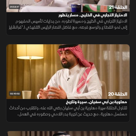
الحلقة 21
01:54:17
الامتياز التجاري في الخليج.. مسار يتطور
الامتياز التجاري في الخليج ومسيرة تطوره، من بدايات تأسيس المفهوم
إلى نمو القطاع وتوسع فرصه، مع فاضل النصار الرئيس التنفيذي لـ "فرانشايز
مي" الذي يناقش واقع السوق ومستوى نضجه.
الحلقة 20
02:10:02
معاوية بن أبي سفيان.. سيرة وتاريخ
تتناول الحلقة سيرة معاوية بن أبي سفيان رضي الله عنه، وتقترب من أحداث
مسلسل معاوية، مع حديث عن تجربة بدر اللامي وحضوره في العمل،
ورحلته الشخصية والفنية التي شكلت جزءا من هذه التجربة.