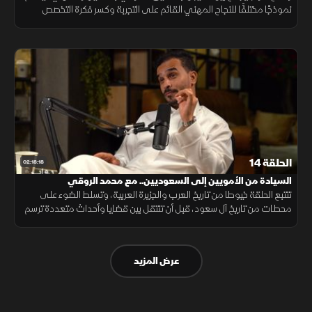
نموذجًا مختلفًا للنجاح المهني القائم على التجربة وكسر فكرة التخصص
الواحد.
الحلقة 14
02:18:18
السيادة من الأمويين إلى السعوديين.. مع محمد الروقي
تتتبع الحلقة خيوطا من تاريخ العرب والجزيرة العربية، وتسلط الضوء على
محطات من تاريخ آل سعود، قبل أن تنتقل بين قضايا وأحداث متعددة ترسم
صورة أوسع لتحولات المنطقة عبر العصور وتكشف جوانب من تاريخها.
عرض المزيد