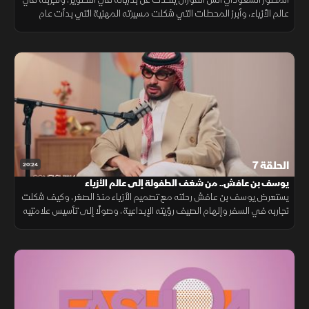
عالم الأزياء، وأبرز المحطات التي شكلت مسيرته المهنية التي بدأت عام
2011، وتطوره المهني في تصوير الأزياء.
الحلقة 7
20:24
يوسف بن عافش.. من شغف الطفولة إلى عالم الأزياء
يستعرض يوسف بن عافش رحلته مع تصميم الأزياء منذ الصغر، وكيف شكلت
تجاربه في السفر وإلهام الصيف رؤيته الإبداعية، وصولًا إلى تأسيس علامتيه
في عالم الموضة المعاصرة.