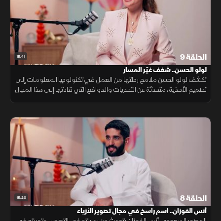
الحلقة 9
15:41
لولو الحسن.. شغف غيّر المسار
تكشف لولو الحسن ملامح رحلتها من العمل في تكنولوجيا المعلومات إلى
تصميم الأحذية، متحدثة عن التحديات والدوافع التي قادتها إلى هذا المجال
وتجربتها في بنائه.
الحلقة 8
15:20
أنس الفوزان.. اسم راسخ في مجال تصوير الأزياء
المصور السعودي أنس الفوزان يتحدث عن بداياته في التصوير، وتجربته في