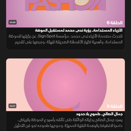
الحلقة 6
10:49
الأزياء المستدامة.. رؤية ندى محمد لمستقبل الموضة
تتحدث مصممة الأزياء ندى محمد، مؤسسة Sign Spot، عن رؤيتها للموضة
المستدامة، وأهمية اختيار الأقمشة الصديقة للبيئة، وحرصها على تقديم
تجربة متكاملة للعميل، في ظل الدعم الذي تحظى به الاستدامة في
السعودية
الحلقة 5
14:57
جمال الصالح.. طموح بلا حدود
يسرد جمال الصالح بداياته الواثقة حتى تألقه بأسبوع الموضة بالرياض،
دامجا الانضباط بالبصمة الفنية المميزة، وموجها طموحه نحو فن التمثيل