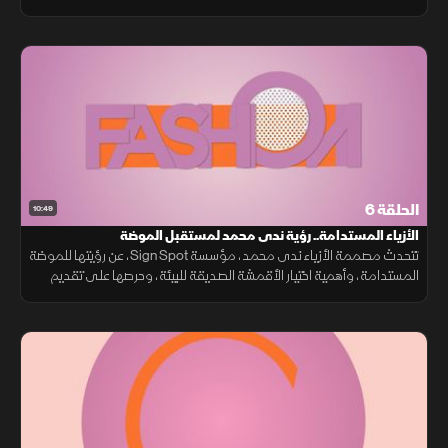
في عالم الموضة المعاصرة.
الحلقة 6
10:49
الأزياء المستدامة.. رؤية ندى محمد لمستقبل الموضة
تتحدث مصممة الأزياء ندى محمد، مؤسسة Sign Spot، عن رؤيتها للموضة
المستدامة، وأهمية اختيار الأقمشة الصديقة للبيئة، وحرصها على تقديم
تجربة متكاملة للعميل، في ظل الدعم الذي تحظى به الاستدامة في
السعودية