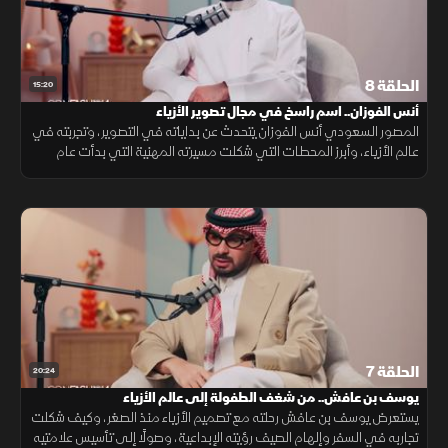
الحلقة 8
15:20
أنس الفوزان.. اسم راسخ في مجال تصوير الأزياء
المصور السعودي أنس الفوزان يتحدث عن بداياته في التصوير، وتجربته في
عالم الأزياء، وأبرز المحطات التي شكلت مسيرته المهنية التي بدأت عام
2011، وتطوره المهني في تصوير الأزياء.
الحلقة 7
20:24
يوسف بن عافش.. من شغف الطفولة إلى عالم الأزياء
يستعرض يوسف بن عافش رحلته مع تصميم الأزياء منذ الصغر، وكيف شكلت
تجاربه في السفر وإلهام الصيف رؤيته الإبداعية، وصولًا إلى تأسيس علامتيه