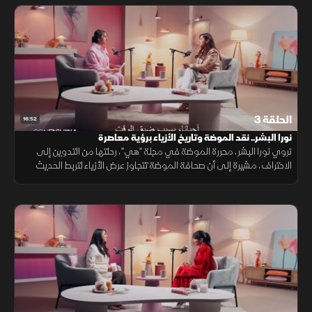
الحلقة 3
16:52
نورا البشر.. نقد الموضة وتاريخ الأزياء برؤية معاصرة
تروي نورا البشر، محررة الموضة في مجلة "هي"، رحلتها من التدوين إلى
الاحتراف، مشيرة إلى أن صحافة الموضة تتجاوز عرض الأزياء لتربط الحديث
بالأرشيف والتاريخ، مما يمنح المقال قيمة ومصداقية تجذب القراء.