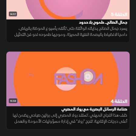
الحلقة 5
14:57
جمال الصالح.. طموح بلا حدود
يسرد جمال الصالح بداياته الواثقة حتى تألقه بأسبوع الموضة بالرياض،
دامجا الانضباط بالبصمة الفنية المميزة، وموجها طموحه نحو فن التمثيل
والغناء لتوسيع أثره الإبداعي كوجه سعودي واعد.
الحلقة 4
15:58
صناعة الرسائل البصرية مع رولا المصري
خلف هذا النجاح المهني، تستند رولا المصري إلى روتين صباحي يضمن لها
أعلى درجات الإنتاجية. تنجح "رولا" في إدارة مسؤوليات الأمومة والعمل
بحكمة من خلال توزيع طاقتها بذكاء يضمن تحقيق التوازن والتميز.