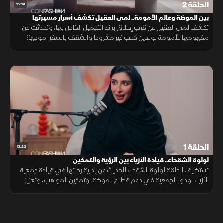
الحلقة 2
15:14
بين الموضة وعالم الأمومة.. لمى العقيل تكشف أسرار مسيرتها
تكشف لمى العقيل عن قرب إطلاق براند التجميل الخاص بها، وتحدثت عن
مفهومها للأمومة لولدين كحب غير مشروط والشغف بالسفر، موجهة
نصيحة للمرأة بالابتعاد عن هوس المثالية والحفاظ على هويتها.
الحلقة 1
13:22
لولوة الشقحاء.. قيادة الأزياء بين الرؤية والتمكين
تستضيف الحلقة لولوة الشقحاء للحديث عن بداية رحلتها في قيادة جمعية
الأزياء، ودور الجمعية في دعم قطاع الموضة، وتمكين المواهب، وتعزيز
نمو صناعة الأزياء وتوسيع آفاقها.