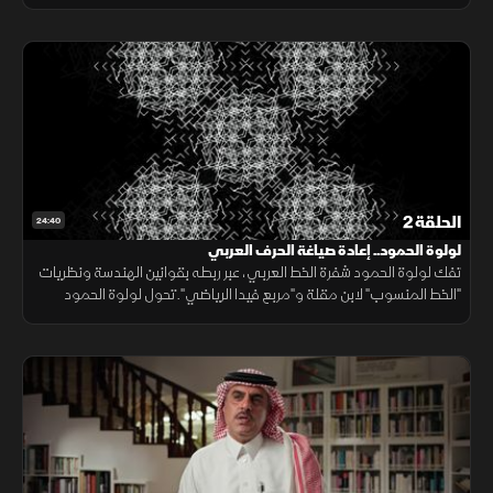
قرية بالباحة، ودور أسرته في تشكيل شخصيته، ورحلته التي قادها الشغف
الحلقة 2
24:40
لولوة الحمود.. إعادة صياغة الحرف العربي
تفك لولوة الحمود شفرة الخط العربي، عبر ربطه بقوانين الهندسة ونظريات
"الخط المنسوب" لابن مقلة و"مربع فيدا الرياضي". تحول لولوة الحمود
التراث إلى رحلة تواصل معرفي عالمية، وتصيغ مفاهيم فلسفية معقدة.