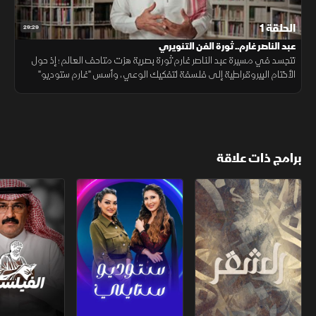
الحلقة 1
29:29
عبد الناصر غارم.. ثورة الفن التنويري
تتجسد في مسيرة عبد الناصر غارم ثورة بصرية هزت متاحف العالم؛ إذ حول
الأختام البيروقراطية إلى فلسفة لتفكيك الوعي، وأسس "غارم ستوديو"
ليكون منصة تنويرية تنطلق بالمبدعين من المحلية إلى آفاق العالمية.
برامج ذات علاقة
الشقر
ستوديو ستايلي
الفيلسوف