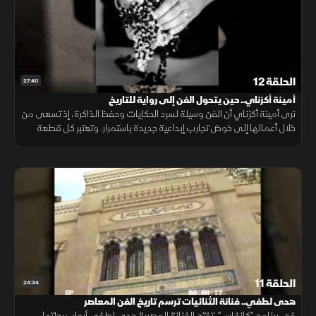
الحلقة 12
27:40
أمينة أكزناي.. حين يتحول الفن إلى رواية للتاريخ
ترى أمينة أكزناي أن الفن وسيلة لسرد الحكايات وحفظ الذاكرة، إذ تسعى من
خلال أعمالها إلى خوض تجارب إبداعية جديدة باستمرار. وتعتبر كل قطعة
تنفذها جزءاً من التاريخ، يجسد ارتباطها بالمغرب وشغفها بالحرف.
الحلقة 11
24:34
هدى لطفي.. فنانة الثنائيات ترسم تاريخ الفن المعاصر
في برنامج "كانفاس"، تفتح الفنانة المصرية هدى لطفي أبواب رحلتها