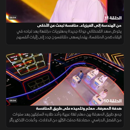
الحلقة 11
58:54
من الهندسة إلى الفيزياء.. منافسة تبحث عن الأذكى
يخوض سعد القحطاني جولة جديدة بمعنويات مرتفعة بعد نجاحه في
البقاء ضمن المنافسة، بينما يسعى متنافسون جدد إلى إثبات أنفسهم
مستفيدين من تنوع خبراتهم وتخصصاتهم.
الحلقة 10
56:34
صدفة المعرفة.. معلم وتلميذه على طريق المنافسة
جمع طريق المعرفة بين معلم لغة عربية وأحد طلابه السابقين بعد سنوات
من الفصل الدراسي. مصادفة حملت الكثير من الدلالات، وأعادت التذكير بأثر
المعلم الذي يبقى حاضرًا في الذاكرة.