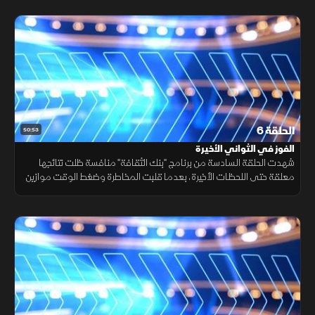
الحلقة 6
50:53
الفوز في الثواني الأخيرة
شهدت الحلقة السادسة من برنامج "بنك الثقافة" منافسة ظلت نتائجها
معلقة حتى اللحظات الأخيرة، بعدما قلبت المخاطرة وضغط الوقت موازين
التحدي أكثر من مرة، قبل أن تحسم رناد المواجهة بثلاث إجابات متتالية