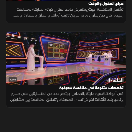
صراع العقول والوقت
تشتعل المنافسة، حيث يستعرض حامد العنزي خبرته السابقة بمضاعفة
رصيده، في حين يحاول ماهر الجريان ترتيب أوراقه واللحاق بالصدارة، وسط
ترقب أحمد الأمين المتمسك بضمانه، وفهد الغامدي الذي ينتظر لحظة
الحسم.
الحلقة 1
47:49
تخصصات متنوعة في منافسة معرفية
في أجواء تنافسية مليئة بالحماس، يجتمع عدد من المتسابقين على مسرح
برنامج بنك الثقافة لخوض تحدي المعرفة. وتنطلق المنافسة بين مشاركين
من تخصصات متنوعة بثقة كبيرة مع بداية المسابقة