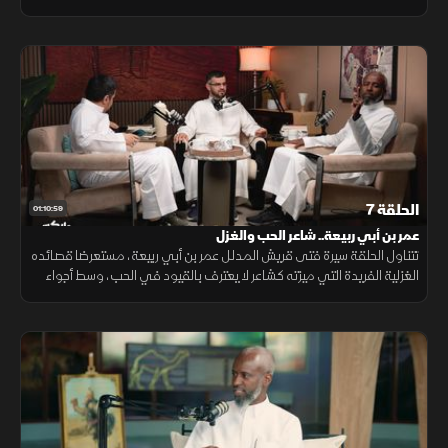
إلى الغراب والهدهد، ليصبح أحد أبرز رموز القصيدة العربية.
الحلقة 7
01:10:59
عمر بن أبي ربيعة.. شاعر الحب والغزل
تتناول الحلقة سيرة فتى قريش المدلل عمر بن أبي ربيعة، مستعرضا قصائده
الغزلية الفريدة التي ميزته كشاعر لا يعترف بالقيود في الحب، وسط أجواء
ودية جمعت مقدمي البرنامج مع ضيوفهم بالاستوديو.