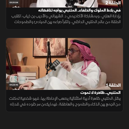
الحلقة 2
01:31:04
في بلاط الملوك والخلفاء.. المتنبي يواجه تناقضاته
بإدارة العنزي، وبمشاركة الأكاديمي د. الشهراني والأديب بن ذياب، تقترب
الحلقة من عالم المتنبي الداخلي، وتقرأ صراعه بين المبادئ والطموحات
المادية في بلاط الملوك، بعيداً عن السرد التقليدي لسيرته.
الحلقة 1
01:23:15
المتنبي.. ظاهرة لا تموت
يظل المتنبي ظاهرة أدبية استثنائية يصعب الإحاطة بها، فهو شخصية تمكنت
من الجمع بين الذكاء والطموح والعاطفة، فيما يكمن سر خلوده في قدرته
على التعبير عن مشاعر الناس وأفكارهم.