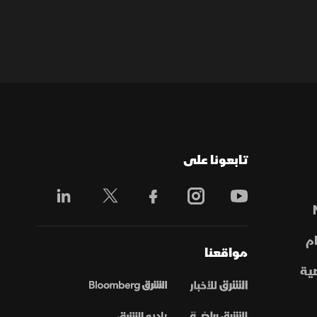
تابعونا على
م
مواقعنا
ية