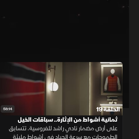
حلقات الموسم 2
1x
auto
الحلقة 19
58:14
ثمانية أشواط من الإثارة.. سباقات الخيل
تشتعل في نادي راشد للفروسية
على أرض مضمار نادي راشد للفروسية، تتسابق
الطموحات مع سرعة الجياد في أشواط مليئة