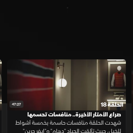
الحلقة 18
47:27
صراع الأمتار الأخيرة.. منافسات تحسمها
السرعة
شهدت الحلقة منافسات حاسمة بخمسة أشواط
للخيل، حيث تألقت الجياد "دهام" و"إيفر جرين"