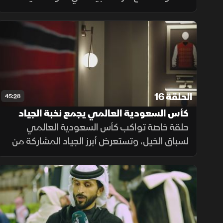
بالحماس. وبين الخيول العربية الأصيلة وتحديات
المنافسة، يعيش الجمهور لحظات لا تنسى من
عالم سباقات الخيل.
الحلقة 16
45:28
كأس السعودية العالمي يجمع نخبة الجياد
في سباق استثنائي
حلقة خاصة تواكب كأس السعودية العالمي
لسباق الخيل، وتستعرض أبرز الجياد المشاركة من
مختلف دول العالم، مع متابعة أربعة أشواط
وإبراز المشاركة البحرينية في واحدة من أقوى
المنافسات.