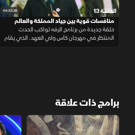
الحلقة 13
01:33:38
منافسات قوية بين جياد المملكة والعالم
حلقة جديدة من برنامج الرفه تواكب الحدث
المنتظر في مهرجان كأس ولي العهد، الذي يقام
على مدار يومين بمشاركة خيل من داخل المملكة
وخارجها. وتسلط الحلقة الضوء على أبرز الأشواط
المختارة المليئة بالتحدي
برامج ذات علاقة
الشقر
ستوديو ستا