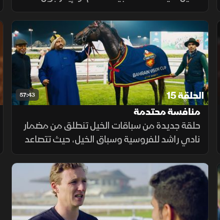
ببطولة نجوم المستقبل للإنتاج المحلي، بينما
حقق "ماجيك موري" والفرس "مسرة" انتصارات
مميزة بشوطي الهانديكاب.
الحلقة 15
57:43
منافسة محتدمة
حلقة جديدة من سباقات الخيل تنطلق من مضمار
نادي راشد للفروسية وسباق الخيل، حيث تتصاعد
المنافسة على المركز الأول ضمن كأس الشيخ
ناصر بن حمد آل خليفة وبطولة البحرين الدولية