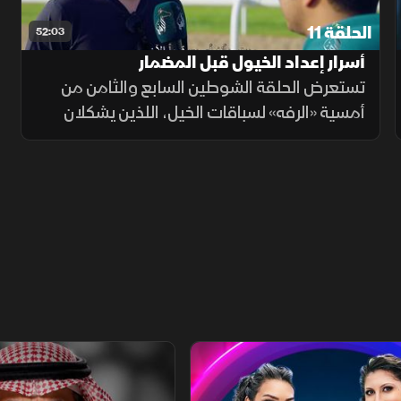
الحلقة 11
52:03
أسرار إعداد الخيول قبل المضمار
تستعرض الحلقة الشوطين السابع والثامن من
أمسية «الرفه» لسباقات الخيل، اللذين يشكلان
مؤشراً مهماً على جاهزية الخيول للمنافسات. كما
يشارك المدربون بقراءة فنية حول استعداداتهم
وبرامج تجهيز الخيول
يلي
الفيلسوف