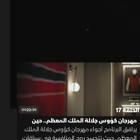
00:12
/
44:43
الحلقة 17
01:22:39
مهرجان كؤوس جلالة الملك المعظم.. حين
تكتب الخيل حكاية المجد
يرافق البرنامج أجواء مهرجان كؤوس جلالة الملك
المعظم، حيث تتجسد روح المنافسة في سباقات