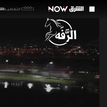
الشرق y
الثقافية
"رويا
44:42
ث
الرفه
ال
تستعرض الح
وتحلل مجري
تعقيداً وص
الثقافية