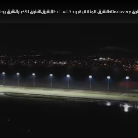
Discover
الشرق الوثائقية
الشرق بودكاست
الشرق للأخبار
الشرق Bloomberg
لتي" يعود بمنافسة صعبة
قافة
حلقة 12
لقة « سباق رويالتي» في موسمه الثاني من خلال أمسية خ
اتها. وتسلط الحلقة الضوء على الأشواط الثالث والسابع وال
عوبة في التوقع نظراً لتقارب مستويات المشاركين وتعدد ال