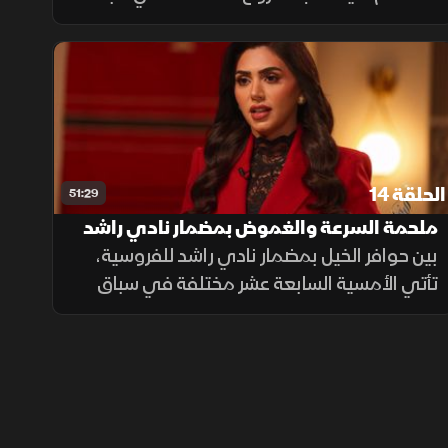
تجمع نخبة الجياد والفرسان، وتروي فصولًا من
التميز الذي رسخ مكانة البحرين في عالم
الفروسية.
الحلقة 14
51:29
ملحمة السرعة والغموض بمضمار نادي راشد
بين حوافر الخيل بمضمار نادي راشد للفروسية،
تأتي الأمسية السابعة عشر مختلفة في سباق
جديد. تشتعل أقوى الأشواط "الثاني والثالث
والسادس والتاسع" بالسرعة، وتنكشف مفاجآت
غير متوقعة وقصص ممتعة نشاهدها.