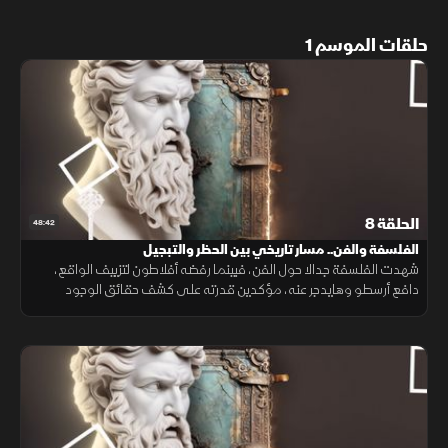
حلقات الموسم 1
الحلقة 8
48:42
الفلسفة والفن.. مسار تاريخي بين الحظر والتبجيل
شهدت الفلسفة جدالا حول الفن، فبينما رفضه أفلاطون لتزييف الواقع،
دافع أرسطو وهايدجر عنه، مؤكدين قدرته على كشف حقائق الوجود
والتعبير عن الكينونة الإنسانية التي يعجز العلم عن إدراكها.