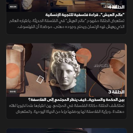
الحلقة 4
48:34
"عالم العيش".. قراءة فلسفية للتجربة الإنسانية
تستعرض الحلقة مفهوم "عالم العيش" في الفلسفة الحديثة، باعتباره العالم
الذي يعيش فيه الإنسان ويمنح وجوده معنى، موضحة أن الفيلسوف،
مهما بدت أفكاره مجردة، يظل منشغلا بفهم الواقع الإنساني وتطويره.
الحلقة 3
50:15
بين الحكمة والسخرية.. كيف ينظر المجتمع إلى الفلاسفة؟
تستكشف الحلقة مكانة الفلسفة في المجتمع، بين اعتبارها علما نخبويا لغته
معقدة، ورؤية الفلاسفة لها بوصفها جزءا من الحياة اليومية. وتستعرض
النظرة الشعبية للفلسفة منذ العصور القديمة وحتى اليوم.