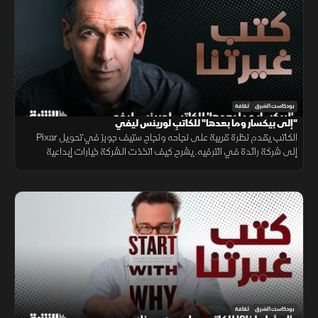
بودكاست الشرق
ثقافة
"إلى بيكسار وما بعدها" للكاتبِ لورينس ليفي
الكاتب يقدم نظرة قريبة على نجاحه ونجاح ستيف جوبز في تحويل Pixar
إلى شركة رائدة في الترفيه. يشرح كيف اتخذت الشركة خيارات إبداعية
وصعبة لتقف على قدميها وتصبح من أهم اللاعبين في صناعة السينما.
بودكاست الشرق
ثقافة