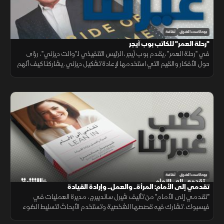
بودكاست الشرق
ثقافة
"رحلة العمر" للكاتب بوب آيجر
في "رحلة العمر"، يقدم بوب آيجر، الرئيس التنفيذي لـ"والت ديزني"، رؤى
حول الأفكار والقيم التي استخدمها لإعادة تشكيل ديزني. يشاركنا كيف ألهم
الأشخاص، وجعل الشركة واحدة من أكثر العلامات التجارية المحبوبة.
بودكاست الشرق
ثقافة
تقدمي إلى الأمام: المرأة.. والعمل.. وإرادة القيادة
"تقدمي إلى الأمام" من تأليف شيرل ساندبيرج، مديرة العمليات في
فيسبوك. تشارك فيه قصصها الشخصية وتستخدم الأبحاث لتسليط الضوء
على الفروق بين الجنسين، مع نصائح عملية للنساء لتحقيق أهدافهن.