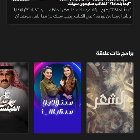
"ابدأ بلماذا؟" للكاتب سايمون سينك
"ابدأ بلماذا؟" يطرح سؤالا مهما: لماذا بعض المنظمات والأفراد أكثر ابتكارا
وتأثيرا وربحا من غيرهم؟ في الكتاب، يجيب سينك عن هذا اللغز، موضحا أن
السر يكمن في فهم السبب الذي يدفع الناس للعمل والابتكار.
برامج ذات علاقة
الشقر
ستوديو ستايلي
الفيلسوف