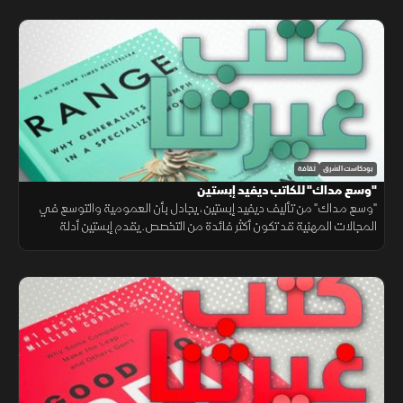
بودكاست الشرق
ثقافة
"وسع مداك" للكاتب ديفيد إبستين
"وسع مداك" من تأليف ديفيد إبستين، يجادل بأن العمومية والتوسع في
المجالات المهنية قد تكون أكثر فائدة من التخصص. يقدم إبستين أدلة
ودراسات توضح كيف يمكن للتنوع في المهارات أن يسهم في تحقيق
النجاح.