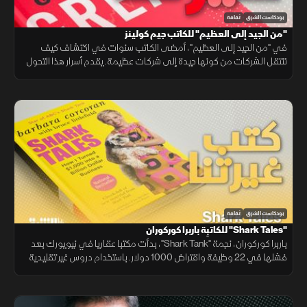
بودكاست الشرق
ثقافة
"من الجيد إلى العظيم" للكاتب جيم كولينز
في "من الجيد إلى العظيم"، أمضى الكاتب سنوات في اكتشاف كيف
تنتقل الشركات من كونها جيدة إلى شركات عظيمة. يقدم أسرار هذا التحول
من خلال بحث مكثف، موضحا الاستراتيجيات التي تسهم في تحقيق النجاح
والتميز.
بودكاست الشرق
ثقافة
"Shark Tales" للكاتبِة باربرا كوركوران
باربرا كوركوران، نجمة "Shark Tank"، بدأت مكتبا عقاريا في نيويورك بعد
فشلها في 22 وظيفة واقتراض 1000 دولار. باستخدام دروس غير تقليدية
من والدتها، حولت هذا المكتب إلى إمبراطورية بقيمة 6 مليارات دولار.