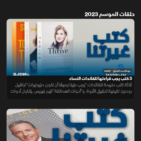
حلقات الموسم 2023
بودكاست الشرق
ثقافة
3 كتب يجب قراءتها للقائدات النساء
ثلاثة كتب ملهمة للقائدات: "يجب علينا جميعًا أن نكون مليونيرات" لراشيل
رودجرز، لكيفية تحقيق الثروة، و"أدوات العمالقة" لتيم فيريس، يتناول أدوات
النجاح. و"الازدهار" لأريانا هافينغتون، حول النجاح الشخصي.