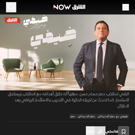
الموسم 2026
نادر السيد يروي كواليس الاحتراف والتألق في
ضربات الجزاء
19 يونيو 2026
48:05
مقابلات
ضيفي مع معتز الدمرداش
قال نادر السيد، الإعلامي الرياضي ومدرب وحارس مرمى منتخب مصر السابق،
00:11
/
48:06
إن مشواره الكروي بدأ بالشغف والعمل دون الانشغال بالنتائج، مستعرضاً
محطات انتقاله من مدكرنس إلى الزمالك ثم الاحتراف الأوروبي. وأشاد بالمدير
الفني لمنتخب مصر حسام حسن، معتبراً أنه حقق أهدافه مع المنتخب ويستحق
الاستمرار. كما تحدث عن تجربته الحالية في التدريب والاستثمار الرياضي بعد
الاعتزال.
ضيفي مع معتز الدمرداش
معتز الدمرداش
مصر
قائمتي
شارك