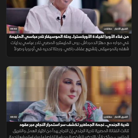
49:43
الشرق للأخبار
مقابلات
من غناء الأوبرا لقيادة الأوركسترا.. رحلة الموسيقار نادر عباسي الملهمة
في حواره مع معتز الدمرداش، روى المايسترو المصري نادر عباسي بدايات
شغفه بالموسيقى بتشجيع عفاف راضي، ورحلة تحديه في أوروبا وصولاً
للعالمية، معرباً عن فخره بأداء منتخب مصر والدعم العربي.
48:02
الشرق للأخبار
مقابلات
نادية الجندي.. نجمة الجماهير تكشف سر استمرار النجاح عبر عقود
قالت الفنانة المصرية نادية الجندي إن النجاح يبدأ من اختيار العمل والفريق
المناسب، مؤكدة أن التحضير للشخصية ودراسة تفاصيلها وراء استمرارها نجمة