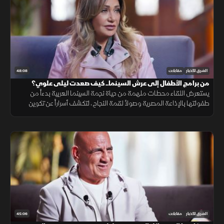
48:08
الشرق للأخبار
مقابلات
من برامج الأطفال إلى عرش السينما.. كيف صعدت ليلى علوي؟
يستعرض اللقاء محطات ملهمة من حياة نجمة السينما العربية بدءاً من
طفولتها بالإذاعة المصرية وصولاً لقمة النجاح، لتكشف أسراراً عن تكوين
شخصيتها الفنية وكواليس أعمالها التي غيرت وجه الفن في المجتمع.
45:06
الشرق للأخبار
مقابلات