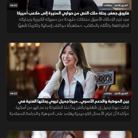
48:33
الشرق للأخبار
مقابلات
فاروق جعفر.. رحلة ملك النص من حواري المنيرة إلى ملاعب أميركا
سرد نجم الزمالك الأسبق محطات ملهمة من مسيرته الكروية وبداياته
المتواضعة وتألقه بالمنتخب، مستعرضًا مواقف إنسانية وتكريمًا شعبيًا
حظي به، بجانب تفاصيل تجربته الاحترافية المتميزة في ملاعب أميركا.
48:23
الشرق للأخبار
مقابلات
بين الموهبة والدعم الأسري.. ميرنا جميل تروي رحلتها الفنية في
ضيفي
قالت ميرنا جميل إن شغفها بالفن بدأ منذ الطفولة بدعم كبير من أسرتها،
مؤكدة أن نجاح الأعمال الكوميدية يعتمد على الموهبة والدراسة المستمرة
لتجارب الرواد، وأصبحت أكثر انتقائية في اختيار أدوارها.