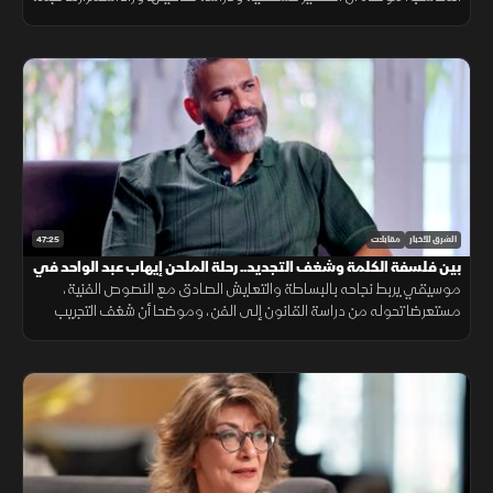
للجماهير، وكشفت كيف صنعت أدوارها الأولى رغم صغر مساحتها
47:25
الشرق للأخبار
مقابلات
بين فلسفة الكلمة وشغف التجديد.. رحلة الملحن إيهاب عبد الواحد في
ضيفي
موسيقي يربط نجاحه بالبساطة والتعايش الصادق مع النصوص الفنية،
مستعرضا تحوله من دراسة القانون إلى الفن، وموضحا أن شغف التجريب
ودمج الألوان الإيقاعية يضمن استمرارية الإبداع.