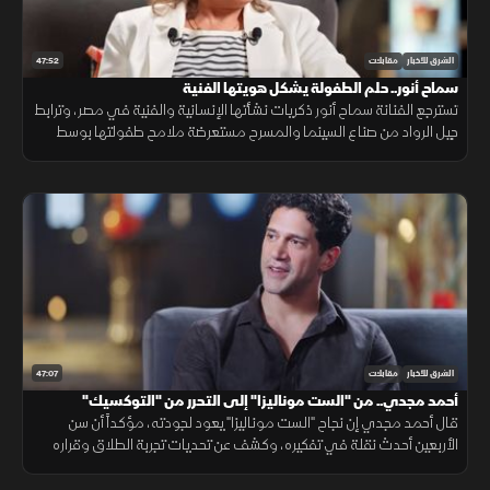
47:52
الشرق للأخبار
مقابلات
سماح أنور.. حلم الطفولة يشكل هويتها الفنية
تسترجع الفنانة سماح أنور ذكريات نشأتها الإنسانية والفنية في مصر، وترابط
جيل الرواد من صناع السينما والمسرح مستعرضة ملامح طفولتها بوسط
القاهرة ويقينها بمسيرتها في التمثيل داخل مصر
47:07
الشرق للأخبار
مقابلات
أحمد مجدي.. من "الست موناليزا" إلى التحرر من "التوكسيك"
قال أحمد مجدي إن نجاح "الست موناليزا" يعود لجودته، مؤكداً أن سن
الأربعين أحدث نقلة في تفكيره، وكشف عن تحديات تجربة الطلاق وقراره
التحرر من الأدوار "التوكسيك" بالدراما