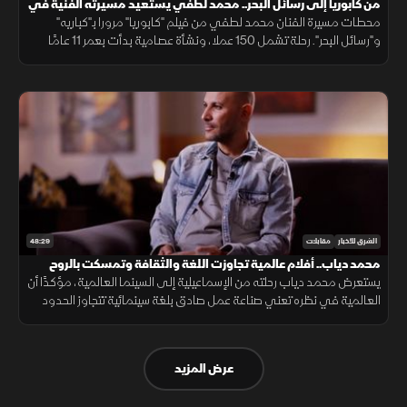
من كابوريا إلى رسائل البحر.. محمد لطفي يستعيد مسيرته الفنية في
ضيفي
محطات مسيرة الفنان محمد لطفي من فيلم "كابوريا" مرورا بـ"كباريه"
و"رسائل البحر". رحلة تشمل 150 عملا، ونشأة عصامية بدأت بعمر 11 عامًا
كابن لأسرة تضم 12 فردا، وكيف حول نصيحة أحمد زكي لسر نجاحه وتنوعه.
48:29
الشرق للأخبار
مقابلات
محمد دياب.. أفلام عالمية تجاوزت اللغة والثقافة وتمسكت بالروح
المصرية
يستعرض محمد دياب رحلته من الإسماعيلية إلى السينما العالمية، مؤكدًا أن
العالمية في نظره تعني صناعة عمل صادق بلغة سينمائية تتجاوز الحدود
وتؤثر في الجمهور داخل مصر وخارجها، لا مجرد الوصول إلى هوليوود
عرض المزيد