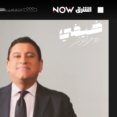
الشرق y
الثقافية
من بر
ليلى
29 مايو 2026
ضيفي مع
تفتح النجم
البدايات ا
التمثيل، ك
المرموقة.
معتز الدمرداش