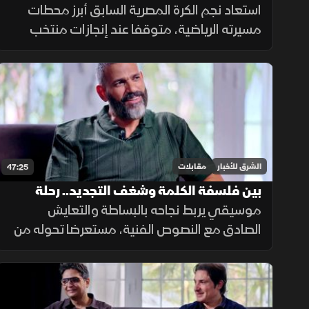
ومحطات التألق
استعاد نجم الكرة المصرية السابق أبرز محطات
مسيرته الرياضية، متوقفا عند إنجازات منتخب
الشباب ومنتخب مصر، وتأثير المدربين الكبار في
صناعة جيل ترك بصمة بارزة في تاريخ اللعبة.
الشرق للأخبار
مقابلات
47:25
بين فلسفة الكلمة وشغف التجديد.. رحلة
الملحن إيهاب عبد الواحد في ضيفي
موسيقي يربط نجاحه بالبساطة والتعايش
الصادق مع النصوص الفنية، مستعرضا تحوله من
دراسة القانون إلى الفن، وموضحا أن شغف
التجريب ودمج الألوان الإيقاعية يضمن استمرارية
الإبداع.