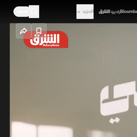
المزيد
الدخول
راديو الشرق
نما.. كيف صعدت
 الممتدة لعقود، مستعيدة ذكريات
في تكوين شخصيتها وحلمها البعيد عن
بالسينما والمجتمع وصنعت مكانتها