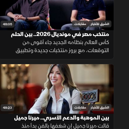
الشرق للأخبار
مقابلات
48:05
منتخب مصر في مونديال 2026.. بين الحلم
والتحدي
كأس العالم بنظامه الجديد جاء أقوى من
التوقعات، مع بروز منتخبات جديدة وتطبيق
قوانين تحكيمية تستهدف زيادة زمن اللعب
الفعلي والارتقاء بالمنافسة.
الشرق للأخبار
مقابلات
48:23
بين الموهبة والدعم الأسري.. ميرنا جميل
تروي رحلتها الفنية في ضيفي
قالت ميرنا جميل إن شغفها بالفن بدأ منذ