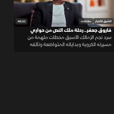
الشرق للأخبار
مقابلات
48:33
فاروق جعفر.. رحلة ملك النص من حواري
المنيرة إلى ملاعب أميركا
سرد نجم الزمالك الأسبق محطات ملهمة من
مسيرته الكروية وبداياته المتواضعة وتألقه
بالمنتخب، مستعرضًا مواقف إنسانية وتكريمًا
شعبيًا حظي به، بجانب تفاصيل تجربته الاحترافية
المتميزة في ملاعب أميركا.