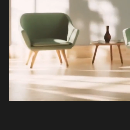
00:12
/
48:09