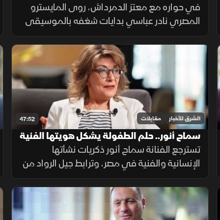
الموسيقار نادر عباسي الملهمة
في حواره مع معتز الدمرداش، روى المايسترو
المصري نادر عباسي بدايات شغفه بالموسيقى
بتشجيع عفاف راضي، ورحلة تحديه في أوروبا
وصولاً للعالمية، معرباً عن فخره بأداء منتخب مصر
والدعم العربي.
الشرق للأخبار
مقابلات
47:52
سماح أنور.. حلم الطفولة يشكل هويتها الفنية
تسترجع الفنانة سماح أنور ذكريات نشأتها
الإنسانية والفنية في مصر، وترابط جيل الرواد من
صناع السينما والمسرح مستعرضة ملامح
طفولتها بوسط القاهرة ويقينها بمسيرتها في
التمثيل داخل مصر