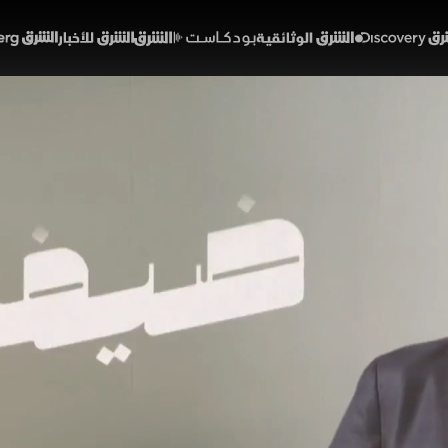
Discover
الشرق الوثائقية
الشرق بودكاست
الشرق للأخبار
الشرق Bloomberg
امج الأطفال إلى عرش السي
 علوي؟
48:08
مقابلات
 معتز الدمرداش
ة المصرية ليلى علوي صفحات من رحلتها الفنية والإنسانية
لمبكرة في برامج الأطفال داخل أروقة الإذاعة وتأثير الأسرة 
ما تكشف كواليس أعمال خالدة مع كبار المخرجين تركت أثراً 
ضيفي مع معتز الدمرداش
مصر