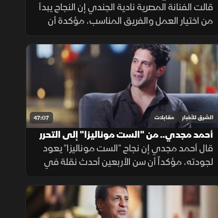
استمرار النجاح عبر عقود
قالت الفنانة المصرية نادية الجندي إن النجاح يبدأ
من اختيار العمل والفريق المناسب، مؤكدة أن
التحضير للشخصية ودراسة تفاصيلها وراء
استمرارها نجمة للجماهير، وكشفت كيف صنعت
أدوارها الأولى رغم صغر مساحتها
الشرق للأخبار
مقابلات
47:07
أحمد مجدي.. من "الست موناليزا" إلى التحرر
من "التوكسيك"
قال أحمد مجدي إن نجاح "الست موناليزا" يعود
لجودته، مؤكداً أن سن الأربعين أحدث نقلة في
تفكيره، وكشف عن تحديات تجربة الطلاق وقراره
التحرر من الأدوار "التوكسيك" بالدراما