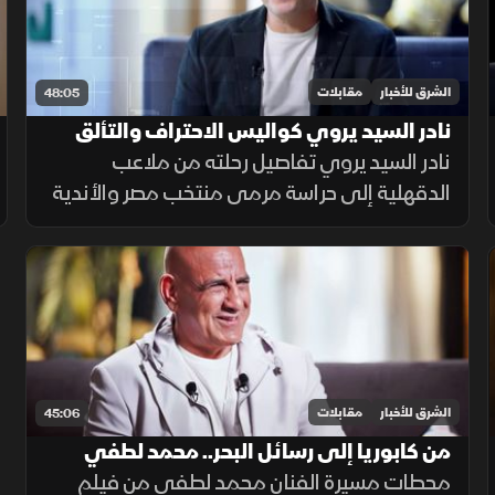
الشرق للأخبار
مقابلات
48:05
نادر السيد يروي كواليس الاحتراف والتألق
في ضربات الجزاء
نادر السيد يروي تفاصيل رحلته من ملاعب
الدقهلية إلى حراسة مرمى منتخب مصر والأندية
الكبرى، مؤكداً أن الشغف والعمل المستمر كانا
أساس نجاحه. كما يتحدث عن تجربته في التدريب
والاستثمار الرياضي ورؤيته
الشرق للأخبار
مقابلات
45:06
من كابوريا إلى رسائل البحر.. محمد لطفي
يستعيد مسيرته الفنية في ضيفي
محطات مسيرة الفنان محمد لطفي من فيلم