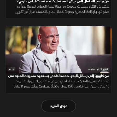
من برامج الأطفال إلى عرش السينما.. كيف صعدت ليلى علوي؟
يستعرض اللقاء محطات ملهمة من حياة نجمة السينما العربية بدءاً من
طفولتها بالإذاعة المصرية وصولاً لقمة النجاح، لتكشف أسراراً عن تكوين
شخصيتها الفنية وكواليس أعمالها التي غيرت وجه الفن في المجتمع.
45:06
الشرق للأخبار
مقابلات
من كابوريا إلى رسائل البحر.. محمد لطفي يستعيد مسيرته الفنية في
ضيفي
محطات مسيرة الفنان محمد لطفي من فيلم "كابوريا" مرورا بـ"كباريه"
و"رسائل البحر". رحلة تشمل 150 عملا، ونشأة عصامية بدأت بعمر 11 عامًا
كابن لأسرة تضم 12 فردا، وكيف حول نصيحة أحمد زكي لسر نجاحه وتنوعه.
عرض المزيد