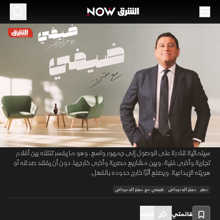
الموسم 2026
محمد دياب.. أفلام عالمية تجاوزت اللغة والثقافة
وتمسكت بالروح المصرية
15 مايو 2026
48:29
مقابلات
ضيفي مع معتز الدمرداش
يرى محمد دياب في حواره مع ضيفي مع معتز الدمرداش أن العالمية لا تعني
00:11
/
48:29
العبور إلى هوليوود فقط، بل تقديم فيلم صادق يتجاوز اللغة والثقافة ويحتفظ
بروحه المصرية، مشيرًا إلى أن كل عمل يختاره يبدأ من فكرة محلية ثم يُصاغ بلغة
سينمائية قادرة على الوصول إلى جمهور واسع، وهو ما يفسر تنقله بين أفلام
تجارية وأخرى فنية، وبين مشاريع مصرية وأخرى خارجها. دون أن يفقد صدقه أو
هويته الإبداعية. ويصنع أثرًا خارج حدوده بالفعل.
مصر
معتز الدمرداش
ضيفي مع معتز الدمرداش
قائمتي
شارك