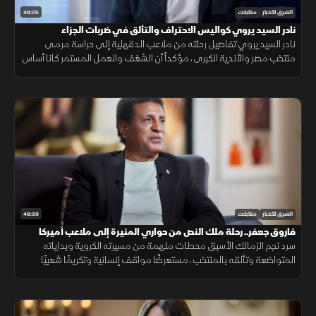
48:05
الشرق للأخبار
مقابلات
نادر السيد يروي كواليس الاحتراف والتألق في ضربات الجزاء
نادر السيد يروي تفاصيل رحلته من ملاعب الدقهلية إلى حراسة مرمى
منتخب مصر والأندية الكبرى، مؤكداً أن الشغف والعمل المستمر كانا أساس
نجاحه. كما يتحدث عن تجربته في التدريب والاستثمار الرياضي ورؤيته
48:33
الشرق للأخبار
مقابلات
فاروق جعفر.. رحلة ملك النص من حواري المنيرة إلى ملاعب أميركا
سرد نجم الزمالك الأسبق محطات ملهمة من مسيرته الكروية وبداياته
المتواضعة وتألقه بالمنتخب، مستعرضًا مواقف إنسانية وتكريمًا شعبيًا
حظي به، بجانب تفاصيل تجربته الاحترافية المتميزة في ملاعب أميركا.