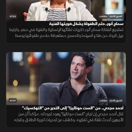
47:52
الشرق للأخبار
مقابلات
سماح أنور.. حلم الطفولة يشكل هويتها الفنية
تسترجع الفنانة سماح أنور ذكريات نشأتها الإنسانية والفنية في مصر، وترابط
جيل الرواد من صناع السينما والمسرح مستعرضة ملامح طفولتها بوسط
القاهرة ويقينها بمسيرتها في التمثيل داخل مصر
47:07
الشرق للأخبار
مقابلات
أحمد مجدي.. من "الست موناليزا" إلى التحرر من "التوكسيك"
قال أحمد مجدي إن نجاح "الست موناليزا" يعود لجودته، مؤكداً أن سن
الأربعين أحدث نقلة في تفكيره، وكشف عن تحديات تجربة الطلاق وقراره
التحرر من الأدوار "التوكسيك" بالدراما