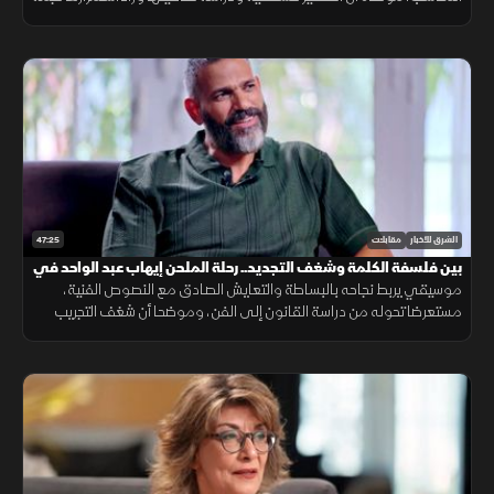
للجماهير، وكشفت كيف صنعت أدوارها الأولى رغم صغر مساحتها
47:25
الشرق للأخبار
مقابلات
بين فلسفة الكلمة وشغف التجديد.. رحلة الملحن إيهاب عبد الواحد في
ضيفي
موسيقي يربط نجاحه بالبساطة والتعايش الصادق مع النصوص الفنية،
مستعرضا تحوله من دراسة القانون إلى الفن، وموضحا أن شغف التجريب
ودمج الألوان الإيقاعية يضمن استمرارية الإبداع.