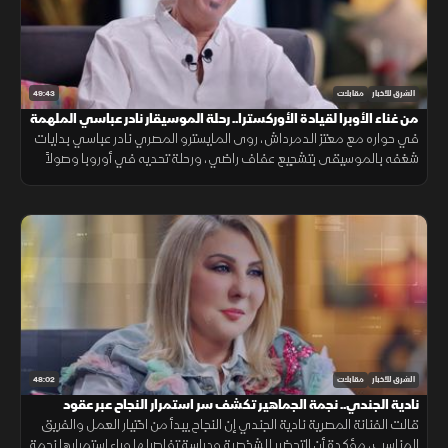
49:43
الشرق للأخبار
مقابلات
من غناء الأوبرا لقيادة الأوركسترا.. رحلة الموسيقار نادر عباسي الملهمة
في حواره مع معتز الدمرداش، روى المايسترو المصري نادر عباسي بدايات
شغفه بالموسيقى بتشجيع عفاف راضي، ورحلة تحديه في أوروبا وصولاً
للعالمية، معرباً عن فخره بأداء منتخب مصر والدعم العربي.
48:02
الشرق للأخبار
مقابلات
نادية الجندي.. نجمة الجماهير تكشف سر استمرار النجاح عبر عقود
قالت الفنانة المصرية نادية الجندي إن النجاح يبدأ من اختيار العمل والفريق
المناسب، مؤكدة أن التحضير للشخصية ودراسة تفاصيلها وراء استمرارها نجمة