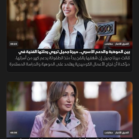
48:23
الشرق للأخبار
مقابلات
بين الموهبة والدعم الأسري.. ميرنا جميل تروي رحلتها الفنية في
ضيفي
قالت ميرنا جميل إن شغفها بالفن بدأ منذ الطفولة بدعم كبير من أسرتها،
مؤكدة أن نجاح الأعمال الكوميدية يعتمد على الموهبة والدراسة المستمرة
لتجارب الرواد، وأصبحت أكثر انتقائية في اختيار أدوارها.
48:08
الشرق للأخبار
مقابلات