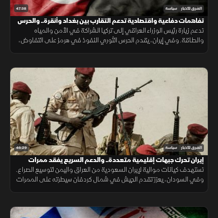
47:38
الشرق للأخبار
سياسة
تفاهمات دفاعية واقتصادية تدعم التقارب بين بغداد وأنقرة.. والحرس
الثوري يتمسك بالنفوذ
تدعم زيارة رئيس الوزراء العراقي إلى تركيا الشراكة في الأمن والمياه
والطاقة. وفي إيران، يقدم الحرس الثوري النفوذ في هرمز على التفاوض،
بينما تدفع تيارات أخرى نحو حوار يخفف الضغوط الاقتصادية.
46:29
الشرق للأخبار
سياسة
إيران تحرك جبهات إقليمية متعددة.. والدعم السريع يفقد ممرات
استراتيجية
تستهدف كيانات موالية لإيران السعودية من العراق واليمن لتوسيع الصراع.
وفي السودان، يعزز تقدم الجيش في شمال كردفان سيطرته على الممرات
ويضغط على الدعم السريع ويمهد للتوسع نحو دارفور.