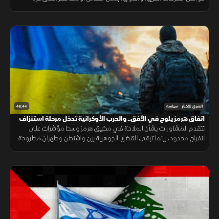
وتصاعد التوتر في الضفة الغربية.
46:44
الشرق للأخبار
سياسة
اتفاق هرمز يلوح في الأفق.. والحرب الأوكرانية تدخل مرحلة استنزاف
تتقدم المشاورات بشأن الملاحة في مضيق هرمز وسط مؤشرات على
انفراج محدود، بينما تبقى القضايا الجوهرية بين واشنطن وطهران مطروحة.
وفي المقابل تتواصل الحرب الروسية الأوكرانية مع تصاعد الضغوط
المتبادلة.