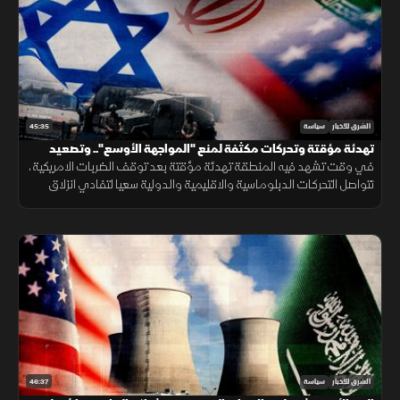
45:35
الشرق للأخبار
سياسة
تهدئة مؤقتة وتحركات مكثفة لمنع "المواجهة الأوسع".. وتصعيد
إسرائيلي في الضفة يهدد فرص التسوية
في وقت تشهد فيه المنطقة تهدئة مؤقتة بعد توقف الضربات الامريكية،
تتواصل التحركات الدبلوماسية والاقليمية والدولية سعيا لتفادي انزلاق
الاوضاع نحو مواجهة اوسع، وسط مخاوف من التصعيد المتجدد
46:37
الشرق للأخبار
سياسة