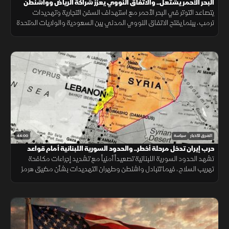
البحر الأحمر يشتعل.. والاتفاق النووي يعزز شراكة الرياض وواشنطن
يتصاعد التوتر في البحر الأحمر مع استهداف السفن التجارية وتهديدات
ترمب، بينما يفتح الاتفاق النووي المدني بين السعودية والولايات المتحدة
مرحلة جديدة من التعاون الاستراتيجي.
44:00
الشرق للأخبار
سياسة
حرب إيران تدخل مرحلة أخطر.. والحدود السورية اللبنانية أمام قواعد
اشتباك جديدة
تشهد الحدود السورية اللبنانية تصعيداً أمنياً مع تشديد إجراءات مكافحة
تهريب السلاح، فيما تتبادل واشنطن وطهران التهديدات بشأن مضيق هرمز
ومنشآت الطاقة الإقليمية.