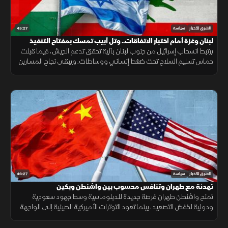
45:27
الشرق للأخبار
سياسة
لبنان وغزة أمام اختبار الاتفاقات.. وتل أبيب تمسك بمفتاح التنفيذ
يرتبط انسحاب إسرائيل من جنوب لبنان بآلية تحقق تدعم الجيش، فيما قبلت
حماس تسليم السلاح تحت ضغط إنساني ووساطات. ويبقى نجاح المسارين
مرهونا بالضغط الأميركي على تل أبيب.
46:27
الشرق للأخبار
سياسة
تهدئة مع طهران وتنافس محسوب بين واشنطن وبكين
تمنح واشنطن طهران فرصة جديدة للدبلوماسية وسط جهود سعودية
ودولية لخفض التصعيد، بينما تعود التوترات الأميركية الصينية إلى الواجهة
مع رسائل حازمة بشأن تايوان.