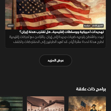
44:57
الشرق للأخبار
سياسة
تهديدات أميركية ووساطات إقليمية.. هل تقترب هدنة إيران؟
تهدد واشنطن بتوجيه ضربات جديدة إلى إيران، بالتزامن مع تحركات إقليمية
لطرح هدنة لمدة عشرة أيام، قد تعيد الطرفين إلى المفاوضات وتخفف
القيود على مضيق هرمز.
عرض المزيد
برامج ذات علاقة
الثورة الأميركية
الكاميكاز.. تاريخ مجهول
عودة الدجال