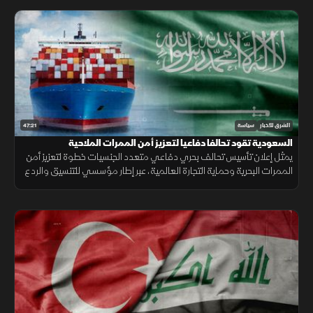
47:21
الشرق للأخبار
سياسة
السعودية تقود تحالفا دفاعيا لتعزيز أمن الممرات الملاحية
يمثل إعلان تأسيس تحالف بحري دفاعي متعدد الجنسيات خطوة لتعزيز أمن
الممرات البحرية وحماية التجارة العالمية، عبر إطار مؤسسي للتنسيق والردع
في مواجهة التهديدات المتزايدة.