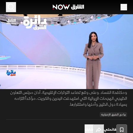
الموسم 2026
بغداد بين الحوار مع طهران ومساعي حصر السلاح..
والتعاون الخليجي يندد بالهجمات الإيرانية
28 يونيو 2026
45:04
سياسة
دائرة الشرق
تشهد بغداد مباحثات إيرانية عراقية تتجاوز الطابع البروتوكولي، في ظل
00:11
/
45:05
تحولات إقليمية متسارعة ومساعٍ لإعادة ترتيب التوازنات السياسية والأمنية.
وتأتي هذه اللقاءات بالتزامن مع جهود حكومة الزيدي لحصر السلاح بيد الدولة
ومكافحة الفساد. وعلى وقع تصاعد التوترات الإقليمية، أدان مجلس التعاون
الخليجي الهجمات الإيرانية التي استهدفت البحرين والكويت، مؤكداً التزامه
بسيادة دول الخليج وأمنها واستقرارها.
برامج الشرق الإخبارية
قائمتي
شارك