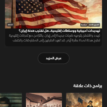
44:57
الشرق للأخبار
سياسة
تهديدات أميركية ووساطات إقليمية.. هل تقترب هدنة إيران؟
تهدد واشنطن بتوجيه ضربات جديدة إلى إيران، بالتزامن مع تحركات إقليمية
لطرح هدنة لمدة عشرة أيام، قد تعيد الطرفين إلى المفاوضات وتخفف
القيود على مضيق هرمز.
عرض المزيد
برامج ذات علاقة
الثورة الأميركية
الكاميكاز.. تاريخ مجهول
عودة الدجال