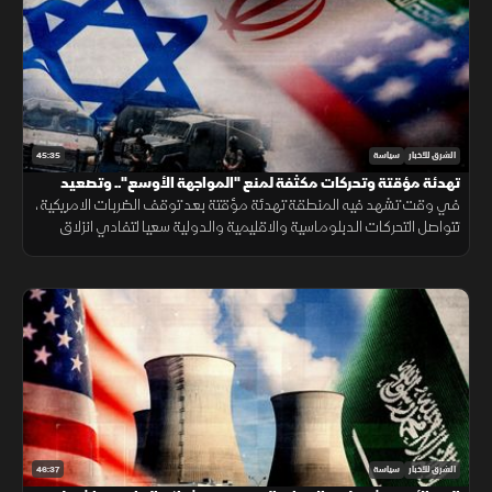
45:35
الشرق للأخبار
سياسة
تهدئة مؤقتة وتحركات مكثفة لمنع "المواجهة الأوسع".. وتصعيد
إسرائيلي في الضفة يهدد فرص التسوية
في وقت تشهد فيه المنطقة تهدئة مؤقتة بعد توقف الضربات الامريكية،
تتواصل التحركات الدبلوماسية والاقليمية والدولية سعيا لتفادي انزلاق
الاوضاع نحو مواجهة اوسع، وسط مخاوف من التصعيد المتجدد
46:37
الشرق للأخبار
سياسة