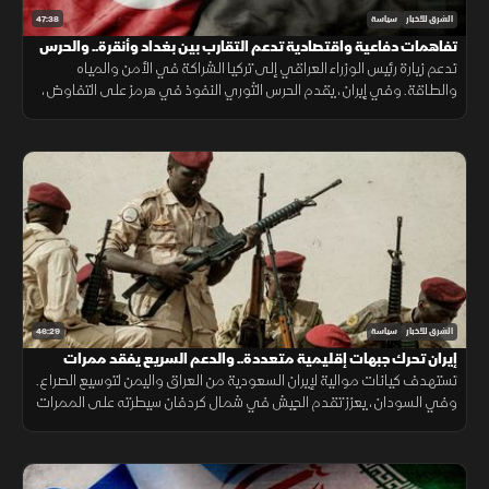
47:38
الشرق للأخبار
سياسة
تفاهمات دفاعية واقتصادية تدعم التقارب بين بغداد وأنقرة.. والحرس
الثوري يتمسك بالنفوذ
تدعم زيارة رئيس الوزراء العراقي إلى تركيا الشراكة في الأمن والمياه
والطاقة. وفي إيران، يقدم الحرس الثوري النفوذ في هرمز على التفاوض،
بينما تدفع تيارات أخرى نحو حوار يخفف الضغوط الاقتصادية.
46:29
الشرق للأخبار
سياسة
إيران تحرك جبهات إقليمية متعددة.. والدعم السريع يفقد ممرات
استراتيجية
تستهدف كيانات موالية لإيران السعودية من العراق واليمن لتوسيع الصراع.
وفي السودان، يعزز تقدم الجيش في شمال كردفان سيطرته على الممرات
ويضغط على الدعم السريع ويمهد للتوسع نحو دارفور.