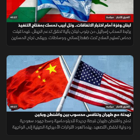
45:27
الشرق للأخبار
سياسة
لبنان وغزة أمام اختبار الاتفاقات.. وتل أبيب تمسك بمفتاح التنفيذ
يرتبط انسحاب إسرائيل من جنوب لبنان بآلية تحقق تدعم الجيش، فيما قبلت
حماس تسليم السلاح تحت ضغط إنساني ووساطات. ويبقى نجاح المسارين
مرهونا بالضغط الأميركي على تل أبيب.
46:27
الشرق للأخبار
سياسة
تهدئة مع طهران وتنافس محسوب بين واشنطن وبكين
تمنح واشنطن طهران فرصة جديدة للدبلوماسية وسط جهود سعودية
ودولية لخفض التصعيد، بينما تعود التوترات الأميركية الصينية إلى الواجهة
مع رسائل حازمة بشأن تايوان.