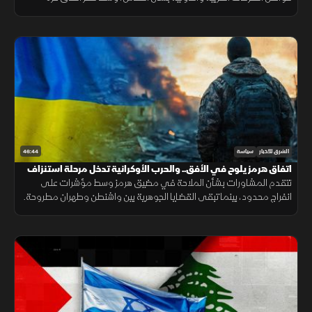
وتصاعد التوتر في الضفة الغربية.
46:44
الشرق للأخبار
سياسة
اتفاق هرمز يلوح في الأفق.. والحرب الأوكرانية تدخل مرحلة استنزاف
تتقدم المشاورات بشأن الملاحة في مضيق هرمز وسط مؤشرات على
انفراج محدود، بينما تبقى القضايا الجوهرية بين واشنطن وطهران مطروحة.
وفي المقابل تتواصل الحرب الروسية الأوكرانية مع تصاعد الضغوط
المتبادلة.