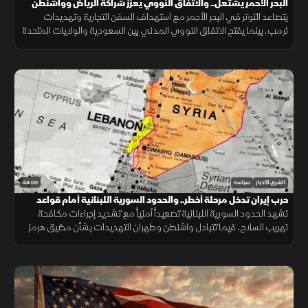
البحر الأحمر يشتعل.. والاتفاق النووي يعزز شراكة الرياض وواشنطن
يتصاعد التوتر في البحر الأحمر مع استهداف السفن التجارية وتهديدات
ترمب، بينما يفتح الاتفاق النووي المدني بين السعودية والولايات المتحدة
مرحلة جديدة من التعاون الاستراتيجي.
44:00
الشرق للأخبار
سياسة
حرب إيران تدخل مرحلة أخطر.. والحدود السورية اللبنانية أمام قواعد
اشتباك جديدة
تشهد الحدود السورية اللبنانية تصعيداً أمنياً مع تشديد إجراءات مكافحة
تهريب السلاح، فيما تتبادل واشنطن وطهران التهديدات بشأن مضيق هرمز
ومنشآت الطاقة الإقليمية.