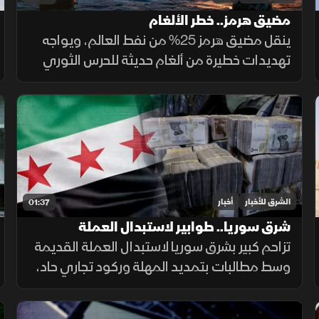
مضيق هرمز.. خطر الألغام
ينقل مضيق هرمز 25% من نفط العالم، ويواجه
تهديدات خطيرة من ألغام حديثة للحرس الثوري
تعمل بالبصمات الصوتية والمغناطيسية.
ولصعوبة تطهير الأعماق، تعتمد البحريات
العالمية على مسيرات ذاتية لحماية طواقمها.
الشرق للأخبار
أخبار
01:37
شرق سوريا.. طوابير لاستبدال العملة
القديمة وأزمة في الأسواق
تزاحم كبير بشرق سوريا لاستبدال العملة القديمة
وسط مطالبات بتمديد المهلة وركود تجاري حاد،
ومصرف سوريا المركزي يعلن تمديد مهلة
السحب في دير الزور والرقة والحسكة حتى 20