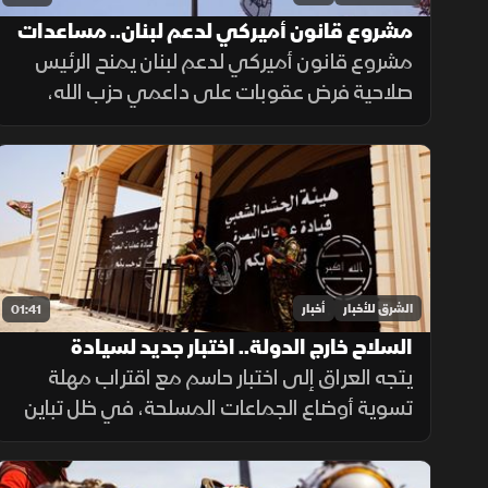
مشروع قانون أميركي لدعم لبنان.. مساعدات
وعقوبات
مشروع قانون أميركي لدعم لبنان يمنح الرئيس
صلاحية فرض عقوبات على داعمي حزب الله،
ويربط أكثر من نصف المساعدات بتقدم بيروت
في حصر السلاح بيد الدولة ونزع سلاح الحزب
وتنفيذ الإصلاحات.
الشرق للأخبار
أخبار
01:41
السلاح خارج الدولة.. اختبار جديد لسيادة
العراق
يتجه العراق إلى اختبار حاسم مع اقتراب مهلة
تسوية أوضاع الجماعات المسلحة، في ظل تباين
مواقف الفصائل بين التمسك بالسلاح وإعلان
الاستعداد لتسليمه للدولة.