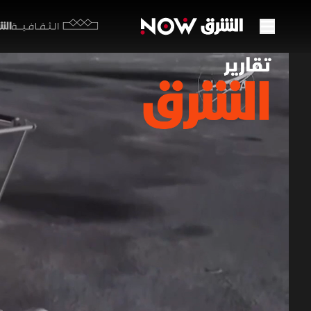
الشرق y
الثقافية
ناسا 
القمر
28 مايو 2026
تقارير ا
كشفت وكالة 
والمواقع ال
«لونار فير
على القمر ت
تقارير الشرق