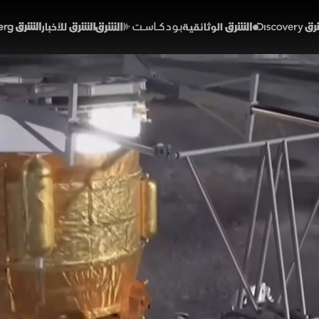
Discover
الشرق الوثائقية
الشرق بودكاست
الشرق للأخبار
الشرق Bloomberg
تكشف خطة بناء أول قاعدة 
02:37
أخبار
لشرق
ناسا خططا لبناء قاعدة قمرية دائمة تبدأ ببعثات روبوتية نحو ال
استراتيجية، مع نقل معدات علمية ومركبات جوالة لاختبار العمل 
تاكس» لدراسة الدوامات القمرية الغامضة، ضمن مشروع من ثلاث 
مهيدا للانتقال مستقبلا إلى المريخ