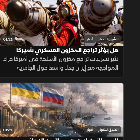
الشرق للأخبار
أخبار
01:32
هل يؤثر تراجع المخزون العسكري بأميركا
على المواجهة مع إيران؟
تثير تسريبات تراجع مخزون الأسلحة في أميركا جراء
المواجهة مع إيران جدلا واسعا حول الجاهزية
العسكرية، وسط توجهات رسمية بتسريع خطوط
الإنتاج لتعويض الذخائر وحماية الاستقرار
الإقليمي.
الشرق للأخبار
أخبار
01:31