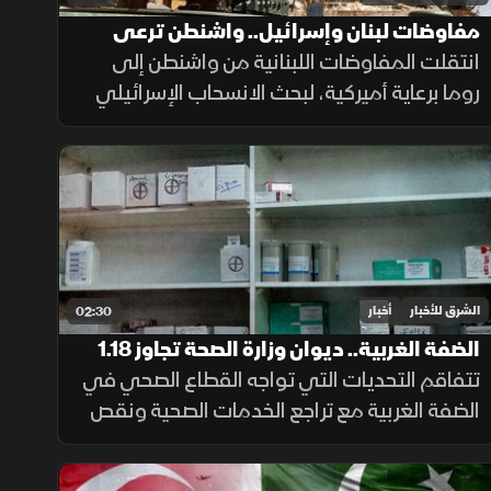
مفاوضات لبنان وإسرائيل.. واشنطن ترعى
المسار وروما تختبر الحل
انتقلت المفاوضات اللبنانية من واشنطن إلى
روما برعاية أميركية، لبحث الانسحاب الإسرائيلي
وانتشار الجيش والترتيبات الأمنية وسلاح حزب
الله. وانتهت الجولة السابعة دون اتفاق على
مناطق جديدة أو وقف العمليات.
الشرق للأخبار
أخبار
02:30
الضفة الغربية.. ديوان وزارة الصحة تجاوز 1.18
مليار دولار
تتفاقم التحديات التي تواجه القطاع الصحي في
الضفة الغربية مع تراجع الخدمات الصحية ونقص
الأدوية، وسط صعوبات مالية أثرت على
المستشفيات والمراكز الطبية وقدرتها على تلبية