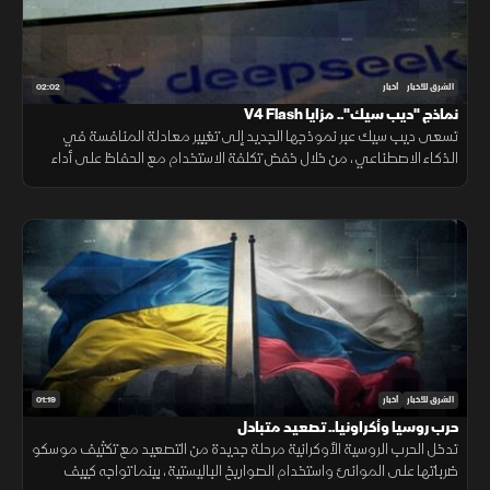
02:02
الشرق للأخبار
أخبار
نماذج "ديب سيك".. مزايا V4 Flash
تسعى ديب سيك عبر نموذجها الجديد إلى تغيير معادلة المنافسة في
الذكاء الاصطناعي، من خلال خفض تكلفة الاستخدام مع الحفاظ على أداء
مرتفع، في محاولة لجعل التقنية أكثر انتشارا.
01:19
الشرق للأخبار
أخبار
حرب روسيا وأكراونيا.. تصعيد متبادل
تدخل الحرب الروسية الأوكرانية مرحلة جديدة من التصعيد مع تكثيف موسكو
ضرباتها على الموانئ واستخدام الصواريخ الباليستية، بينما تواجه كييف