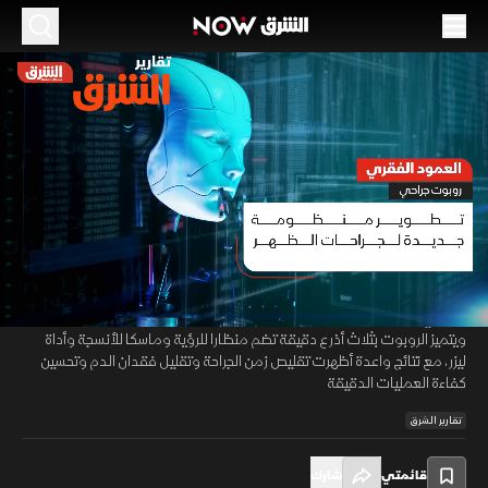
الموسم 2026
مايكروسبن.. روبوت جراحي جديد لعلاج آلام العمود
الفقري
28 مايو 2026
01:21
أخبار
تقارير الشرق
نجح باحثون في تطوير منظومة روبوتية جراحية صغيرة متعددة الأذرع تحمل
00:09
/
01:21
اسم «مايكروسبن» للمساعدة في تخفيف الضغط عن الأعصاب في العمود
الفقري، خاصة حالات آلام أسفل الظهر الناتجة عن ضغط الأقراص والأنسجة،
ويتميز الروبوت بثلاث أذرع دقيقة تضم منظارا للرؤية وماسكا للأنسجة وأداة
ليزر، مع نتائج واعدة أظهرت تقليص زمن الجراحة وتقليل فقدان الدم وتحسين
كفاءة العمليات الدقيقة
تقارير الشرق
قائمتي
شارك