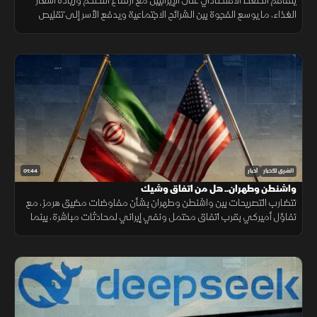
يتفاقم الضغط الاقتصادي على الإيرانيين مع ارتفاع التضخم وزيادة أسعار
الغذاء، ما يوسع الفجوة بين الشرائح الاجتماعية ويدفع الأسر إلى تقليص
الإنفاق لمواجهة تراجع القدرة الشرائية.
01:44
الشرق للأخبار
أخبار
واشنطن وطهران.. هل من اتفاق وشيك
تتضارب التصريحات بين واشنطن وطهران بشأن مفاوضات مضيق هرمز، مع
تفاؤل أميركي بقرب اتفاق محتمل ونفي إيراني لمحادثات مباشرة، بينما
تستمر الوساطات الإقليمية لخفض التوتر.