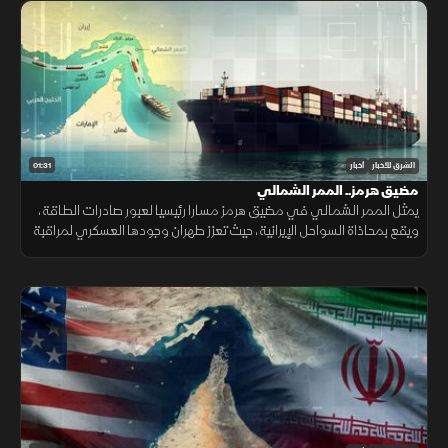
01:31
الشرق للأخبار
أخبار
مضيق هرمز.. الممر الشمالي
يمثل الممر الشمالي في مضيق هرمز مسارا رئيسيا لعبور صادرات الطاقة،
ويقع بمحاذاة السواحل الإيرانية، حيث تعزز طهران وجودها العسكري لمراقبة
الملاحة عبر الزوارق والطائرات المسيرة والصواريخ.