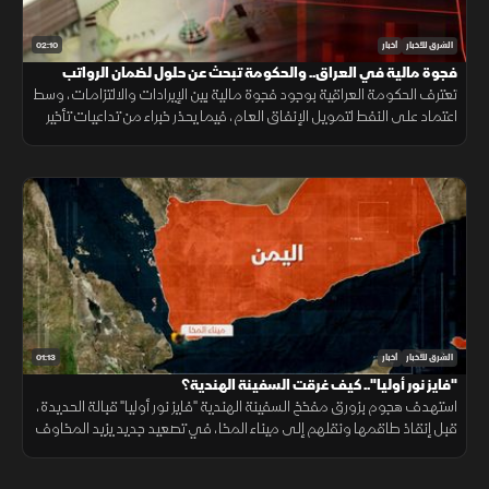
02:10
الشرق للأخبار
أخبار
فجوة مالية في العراق.. والحكومة تبحث عن حلول لضمان الرواتب
تعترف الحكومة العراقية بوجود فجوة مالية بين الإيرادات والالتزامات، وسط
اعتماد على النفط لتمويل الإنفاق العام، فيما يحذر خبراء من تداعيات تأخير
الرواتب على الاقتصاد والأسواق.
01:13
الشرق للأخبار
أخبار
"فايز نور أوليا".. كيف غرقت السفينة الهندية؟
استهدف هجوم بزورق مفخخ السفينة الهندية "فايز نور أوليا" قبالة الحديدة،
قبل إنقاذ طاقمها ونقلهم إلى ميناء المخا، في تصعيد جديد يزيد المخاوف
على أمن الملاحة وسلاسل الإمداد.