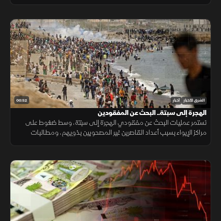
ضغوطا على دفاعاتها الجوية ومخزونها العسكري.
00:52
الشرق للأخبار
أخبار
الهجرة إلى سبتة.. البحث عن المفقودين
تستمر عمليات البحث عن مفقودي الهجرة إلى سبتة، وسط ضغوط على
مراكز الإيواء بسبب أعداد القاصرين غير المصحوبين بذويهم، ومطالبات
بتوفير الحماية والرعاية للمهاجرين.