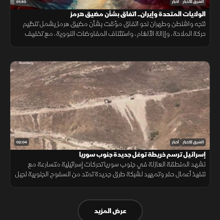
01:30
الشرق للأخبار
أخبار
الولايات المتحدة وإيران.. اتفاق بشأن مضيق هرمز
تتجه واشنطن وطهران نحو اتفاق مؤقت بشأن مضيق هرمز يشمل تنظيم
حركة الملاحة، وإزالة الألغام، واستئناف المفاوضات النووية، مع تخفيف
العقوبات على صادرات النفط مقابل ترتيبات أمنية.
02:04
الشرق للأخبار
أخبار
إسرائيل ترسم خريطة توغل جديدة جنوب سوريا
تشهد المنطقة العازلة في جنوب سوريا تحركات إسرائيلية متسارعة مع
تنفيذ أعمال حفر وتمهيد لشبكة طرق جديدة تمتد من السفوح الجنوبية لجبل
الشيخ مرورا بمحافظة القنيطرة وصولا إلى حوض اليرموك.
عرض المزيد