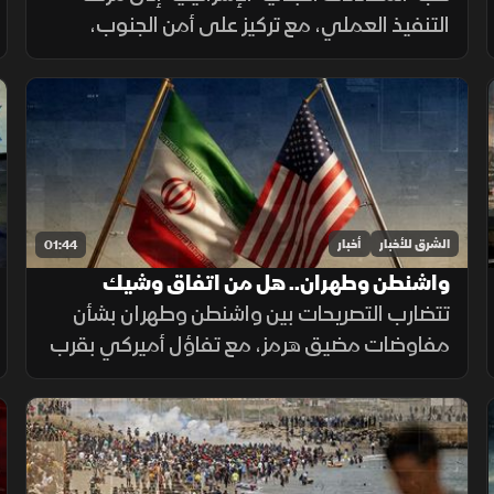
التنفيذ العملي، مع تركيز على أمن الجنوب،
وترتيبات انتشار القوات، والحدود البرية، وسط
تحديات تتعلق بالضمانات السياسية وتحويل
الاتفاقات إلى واقع مستدام.
الشرق للأخبار
أخبار
01:44
واشنطن وطهران.. هل من اتفاق وشيك
تتضارب التصريحات بين واشنطن وطهران بشأن
مفاوضات مضيق هرمز، مع تفاؤل أميركي بقرب
اتفاق محتمل ونفي إيراني لمحادثات مباشرة،
بينما تستمر الوساطات الإقليمية لخفض التوتر.