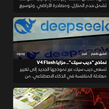
تشمل هدم المنازل، ومصادرة الأراضي، وتوسيع
المستوطنات، وتسوية الأراضي، وسط تحذيرات
من تغيير الواقع الديموغرافي والجغرافي
للمدينة.
الشرق للأخبار
أخبار
02:02
نماذج "ديب سيك".. مزايا V4 Flash
تسعى ديب سيك عبر نموذجها الجديد إلى تغيير
معادلة المنافسة في الذكاء الاصطناعي، من
خلال خفض تكلفة الاستخدام مع الحفاظ على
أداء مرتفع، في محاولة لجعل التقنية أكثر انتشارا.