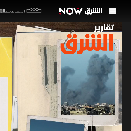
الشرق y
الثقافية
الهدن
28 مايو 2026
تقارير ا
رغم دخول ا
الضربات الإ
السكان وسط
اللبناني
برامج الشرق الإ