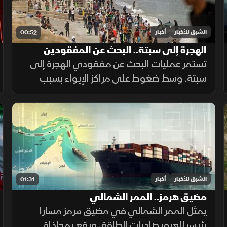
الشرق للأخبار
أخبار
00:52
الهجرة إلى سبتة.. البحث عن المفقودين
تستمر عمليات البحث عن مفقودي الهجرة إلى
سبتة، وسط ضغوط على مراكز الإيواء بسبب
أعداد القاصرين غير المصحوبين بذويهم،
ومطالبات بتوفير الحماية والرعاية للمهاجرين.
الشرق للأخبار
أخبار
01:31
مضيق هرمز.. الممر الشمالي
يمثل الممر الشمالي في مضيق هرمز مسارا
رئيسيا لعبور صادرات الطاقة، ويقع بمحاذاة