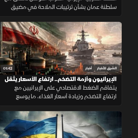
سلطنة عمان بشأن ترتيبات الملاحة في مضيق
هرمز، مؤكدة أن فتح المضيق يبقى مشروطًا
بالتزام أميركا برفع العقوبات والإفراج عن الأصول
الإيرانية.
الشرق للأخبار
أخبار
01:42
الإيرانيون وأزمة التضخم.. ارتفاع الأسعار يثقل
كاهل الأسر
يتفاقم الضغط الاقتصادي على الإيرانيين مع
ارتفاع التضخم وزيادة أسعار الغذاء، ما يوسع
الفجوة بين الشرائح الاجتماعية ويدفع الأسر إلى
تقليص الإنفاق لمواجهة تراجع القدرة الشرائية.