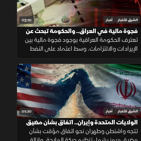
الشرق للأخبار
أخبار
02:10
فجوة مالية في العراق.. والحكومة تبحث عن
حلول لضمان الرواتب
تعترف الحكومة العراقية بوجود فجوة مالية بين
الإيرادات والالتزامات، وسط اعتماد على النفط
لتمويل الإنفاق العام، فيما يحذر خبراء من
تداعيات تأخير الرواتب على الاقتصاد والأسواق.
الشرق للأخبار
أخبار
01:30
الولايات المتحدة وإيران.. اتفاق بشأن مضيق
هرمز
تتجه واشنطن وطهران نحو اتفاق مؤقت بشأن
مضيق هرمز يشمل تنظيم حركة الملاحة، وإزالة