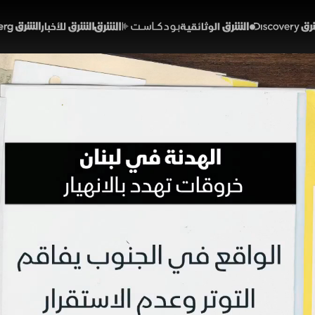
Discover
الشرق الوثائقية
الشرق بودكاست
الشرق للأخبار
الشرق Bloomberg
ة في لبنان.. خروقات تهدد بال
01:21
أخبار
لشرق
تفاق الهدنة في لبنان حيز التنفيذ وتمديده لاحقا، فإن التصع
سرائيلية وتوسع العمليات إلى ما بعد نهر الليطاني، ما يفاقم 
 غياب الاستقرار الأمني وتعثر أي مسار فعلي للتعافي وإعا
خبارية
تقارير الشرق
لبنان