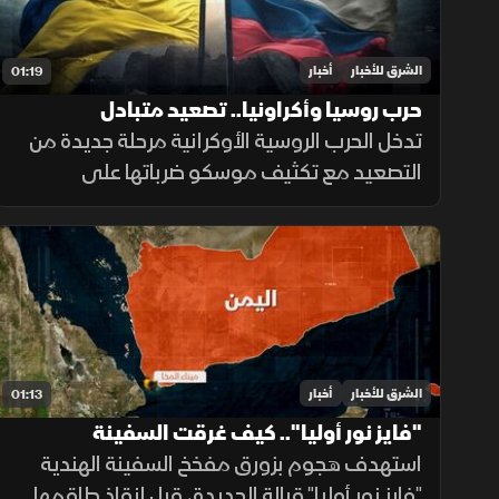
الشرق للأخبار
أخبار
01:19
حرب روسيا وأكراونيا.. تصعيد متبادل
تدخل الحرب الروسية الأوكرانية مرحلة جديدة من
التصعيد مع تكثيف موسكو ضرباتها على
الموانئ واستخدام الصواريخ الباليستية، بينما
تواجه كييف ضغوطا على دفاعاتها الجوية
ومخزونها العسكري.
الشرق للأخبار
أخبار
01:13
"فايز نور أوليا".. كيف غرقت السفينة
الهندية؟
استهدف هجوم بزورق مفخخ السفينة الهندية
"فايز نور أوليا" قبالة الحديدة، قبل إنقاذ طاقمها