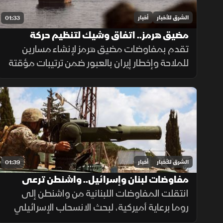
الشرق للأخبار
أخبار
01:33
مضيق هرمز.. اتفاق وشيك لتنظيم حركة
الملاحة
تقدم بمفاوضات مضيق هرمز لإنشاء مسارين
للملاحة وإخطار إيران بالعبور ضمن ترتيبات مؤقتة
لـ60 يوماً لعودة النفط، وسط حذر إيراني واشتراط
أميركي بحرية الملاحة دون قيود.
الشرق للأخبار
أخبار
01:39
مفاوضات لبنان وإسرائيل.. واشنطن ترعى
المسار وروما تختبر الحل
انتقلت المفاوضات اللبنانية من واشنطن إلى
روما برعاية أميركية، لبحث الانسحاب الإسرائيلي
وانتشار الجيش والترتيبات الأمنية وسلاح حزب