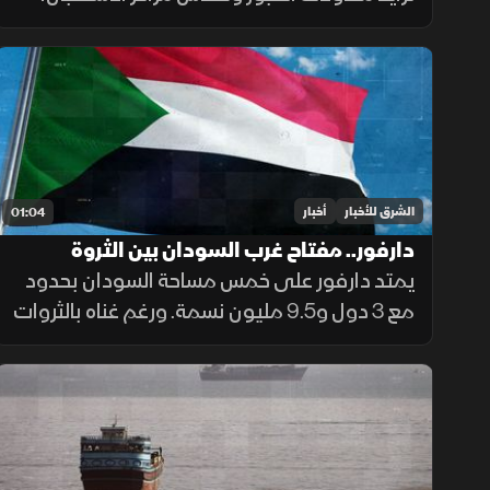
فيما تواصل السلطات ملاحقة شبكات التهريب
وسط تداعيات إنسانية وأمنية تمتد إلى الساحة
الأوروبية.
الشرق للأخبار
أخبار
01:04
دارفور.. مفتاح غرب السودان بين الثروة
والمأساة
يمتد دارفور على خمس مساحة السودان بحدود
مع 3 دول و9.5 مليون نسمة. ورغم غناه بالثروات
الحيوانية والمعدنية وجبل مرة، يعاني كارثة
إنسانية وجرائم حرب منذ 2003، أحيلت للجنائية
الدولية عام 2005.