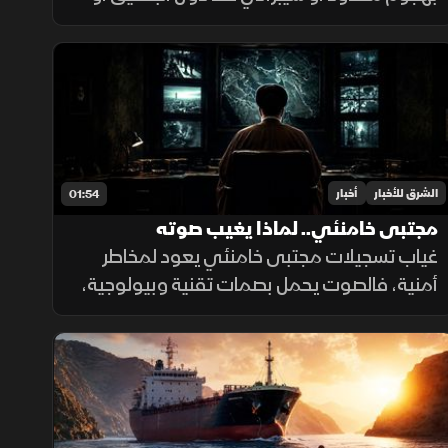
بولندا للتشكيك بالمادة الـ5، في حال فشله
بتأمين مخرج يحفظ ماء الوجه بأوكرانيا خلال
السنوات القادمة.
الشرق للأخبار
أخبار
01:54
مجتبى خامنئي.. لماذا يغيب صوته
غياب تسجيلات مجتبى خامنئي يعود لمخاطر
أمنية، فالصوت يحمل بصمات تقنية وبيولوجية،
ويكشف للتحليل الاستخباراتي مكان التسجيل،
توقيته، نوع الجهاز المستخدم، والبيئة المحيطة
به بدقة عالية.