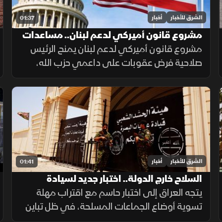
الشرق للأخبار
أخبار
01:37
مشروع قانون أميركي لدعم لبنان.. مساعدات
وعقوبات
مشروع قانون أميركي لدعم لبنان يمنح الرئيس
صلاحية فرض عقوبات على داعمي حزب الله،
ويربط أكثر من نصف المساعدات بتقدم بيروت
في حصر السلاح بيد الدولة ونزع سلاح الحزب
وتنفيذ الإصلاحات.
الشرق للأخبار
أخبار
01:41
السلاح خارج الدولة.. اختبار جديد لسيادة
العراق
يتجه العراق إلى اختبار حاسم مع اقتراب مهلة
تسوية أوضاع الجماعات المسلحة، في ظل تباين
مواقف الفصائل بين التمسك بالسلاح وإعلان