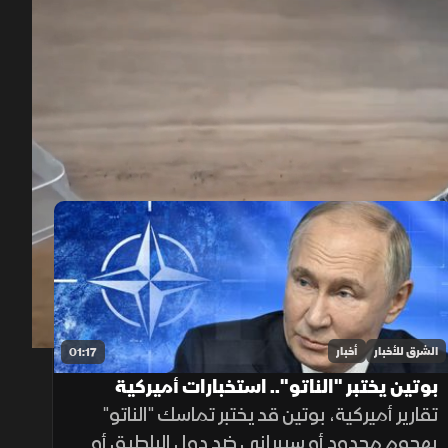
00:12
/
02:13
الشرق للأخبار
أخبار
01:17
بوتين يختبر "الناتو".. استخبارات أميركية
تقارير أميركية، بوتين قد يختبر تماسك "الناتو"
بهجوم محدود أو سيبراني ضد دول البلطيق أو