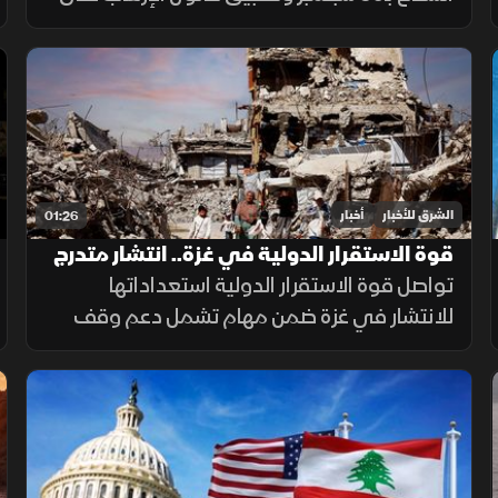
المخالفين، وسط تجاوب فصائل وتسليم مقرها،
مقابل رفض أخرى كـ"كتائب حزب الله" لربطها
الملف بالصراع الإقليمي.
الشرق للأخبار
أخبار
01:26
قوة الاستقرار الدولية في غزة.. انتشار متدرج
وتحديات معقدة
تواصل قوة الاستقرار الدولية استعداداتها
للانتشار في غزة ضمن مهام تشمل دعم وقف
إطلاق النار وتأمين المساعدات وتدريب الشرطة
المدنية، وسط تحديات سياسية وأمنية معقدة.