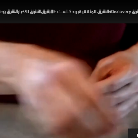
Discover
الشرق الوثائقية
الشرق بودكاست
الشرق للأخبار
الشرق Bloomberg
روتايد.. الجيل الجديد في حر
02:12
أخبار
لشرق
السمنة تطورًا لافتًا مع ظهور ريتراترودايد الذي يستهدف 
ق الطاقة، في محاولة لإعادة تشكيل طريقة تعامل الجسم مع 
وظ للوزن وتحسن في مؤشرات صحية مهمة رغم استمرار الأب
ألوان الشرق