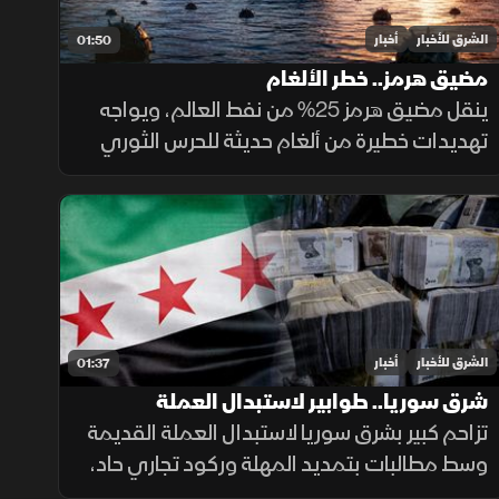
الشرق للأخبار
أخبار
01:50
مضيق هرمز.. خطر الألغام
ينقل مضيق هرمز 25% من نفط العالم، ويواجه
تهديدات خطيرة من ألغام حديثة للحرس الثوري
تعمل بالبصمات الصوتية والمغناطيسية.
ولصعوبة تطهير الأعماق، تعتمد البحريات
العالمية على مسيرات ذاتية لحماية طواقمها.
الشرق للأخبار
أخبار
01:37
شرق سوريا.. طوابير لاستبدال العملة
القديمة وأزمة في الأسواق
تزاحم كبير بشرق سوريا لاستبدال العملة القديمة
وسط مطالبات بتمديد المهلة وركود تجاري حاد،
ومصرف سوريا المركزي يعلن تمديد مهلة