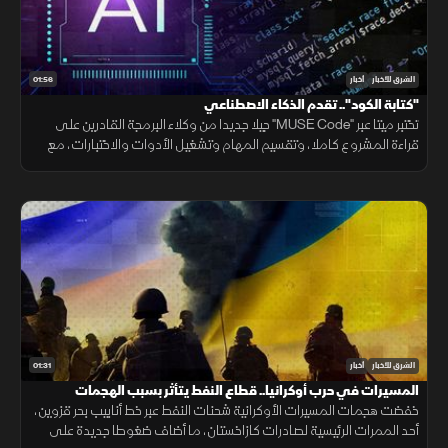
01:56
الشرق للأخبار
أخبار
"كتابة الكود".. تقدم الذكاء الاصطناعي
تختبر ميتا عبر "MUSE Code" جيلا جديدا من وكلاء البرمجة القادرين على
قراءة المشروع كاملا، وتقسيم المهام وتشغيل الأدوات والاختبارات، مع
تنفيذ عدة عمليات بالتوازي.
01:31
الشرق للأخبار
أخبار
المسيرات في حرب أوكرانيا.. قطاع النفط يتأثر بسبب الهجمات
خفضت هجمات المسيرات الأوكرانية شحنات النفط عبر خط أنابيب بحر قزوين،
أحد الممرات الرئيسية لصادرات كازاخستان، ما أضاف ضغوطا جديدة على