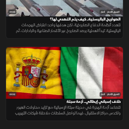
01:56
الشرق للأخبار
أخبار
الصواريخ الباليستية.. كيف يتم التصدي لها؟
تتعدد أنظمة الدفاع الصاروخية، لكن هدفها واحد: اعتراض الهجمات
الباليستية. تبدأ العملية برصد الصاروخ عبر الأقمار الصناعية والرادارات، ثم
حساب مساره وإطلاق صاروخ اعتراضي، مع طبقات دفاعية أخرى
01:52
الشرق للأخبار
أخبار
خلاف إسباني إيطالي.. أزمة سبتة
تتصاعد أزمة الهجرة في مدينة سبتة الإسبانية مع تزايد محاولات العبور
وتكدس مراكز الاستقبال، فيما تواصل السلطات ملاحقة شبكات التهريب
وسط تداعيات إنسانية وأمنية تمتد إلى الساحة الأوروبية.