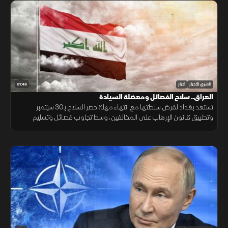
01:48
الشرق للأخبار
أخبار
العراق.. سلاح الفصائل ومعضلة السيادة
تستعد بغداد لفرض سلطتها مع انتهاء مهلة حصر السلاح بـ30 سبتمبر
وتطبيق قانون الإرهاب على المخالفين، وسط تجاوب فصائل وتسليم
مقرها، مقابل رفض أخرى كـ"كتائب حزب الله" لربطها الملف بالصراع
الإقليمي.