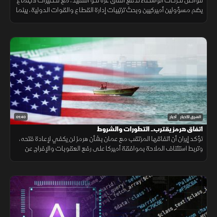
تتواصل تحركات الوسطاء لدفع اتفاق غزة نحو التنفيذ، مع تحضيرات لاجتماع
يضم مسؤولين أميركيين وبحث ترتيبات إدارة القطاع والقوات الدولية، بينما
تبقى ملفات سلاح الفصائل والانسحاب الإسرائيلي عالقة. حاليا فقط
01:40
الشرق للأخبار
أخبار
اتفاق هرمز يقترب.. التطورات والشروط
تؤكد إيران أن اتفاقها المرتقب مع عمان بشأن هرمز لن يكفي لإعادة فتحه،
وتربط استئناف الملاحة بموافقة أميركا على رفع العقوبات والإفراج عن
الأصول الإيرانية ووقف التهديدات.