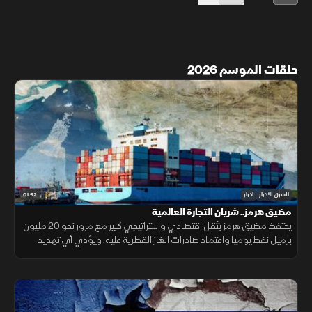
حلقات الموسم 2026
01:52
الشرق للأخبار
أخبار
مضيق هرمز.. شريان التجارة العالمية
يحتفظ مضيق هرمز بثقل اقتصادي واستراتيجي كبير مع مرور نحو 20 مليون
برميل نفط يوميا واعتماد صادرات الغاز القطرية عليه. ويؤدي أي تهديد
للملاحة إلى اضطراب أسعار النفط والتأمين والنقل.