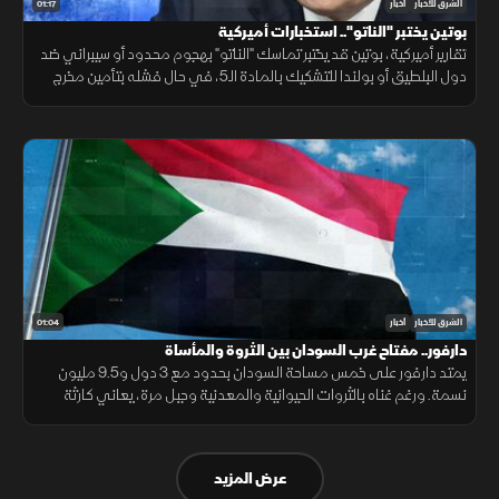
01:17
الشرق للأخبار
أخبار
بوتين يختبر "الناتو".. استخبارات أميركية
تقارير أميركية، بوتين قد يختبر تماسك "الناتو" بهجوم محدود أو سيبراني ضد
دول البلطيق أو بولندا للتشكيك بالمادة الـ5، في حال فشله بتأمين مخرج
يحفظ ماء الوجه بأوكرانيا خلال السنوات القادمة.
01:04
الشرق للأخبار
أخبار
دارفور.. مفتاح غرب السودان بين الثروة والمأساة
يمتد دارفور على خمس مساحة السودان بحدود مع 3 دول و9.5 مليون
نسمة. ورغم غناه بالثروات الحيوانية والمعدنية وجبل مرة، يعاني كارثة
إنسانية وجرائم حرب منذ 2003، أحيلت للجنائية الدولية عام 2005.
عرض المزيد