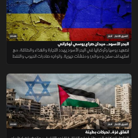
01:49
الشرق للأخبار
أخبار
البحر الأسود.. ميدان صراع روسي أوكراني
تصعيد روسيا وأوكرانيا في البحر الأسود يهدد التجارة والغذاء والطاقة، مع
استهداف سفن وموانئ ومنشآت حيوية. وتواجه صادرات الحبوب والنفط
ضغوطًا، فيما ترتفع كلفة الشحن والتأمين.
01:00
الشرق للأخبار
أخبار
اتفاق غزة.. تحركات بطيئة