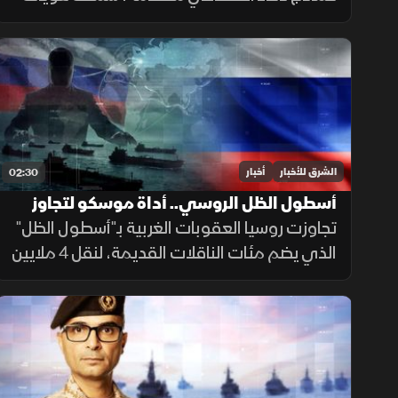
مزيفة ورسائل مضللة ومحاولات لإدراج شيفرات
خبيثة.
الشرق للأخبار
أخبار
02:30
أسطول الظل الروسي.. أداة موسكو لتجاوز
العقوبات
تجاوزت روسيا العقوبات الغربية بـ"أسطول الظل"
الذي يضم مئات الناقلات القديمة، لنقل 4 ملايين
برميل نفط يوميا للصين والهند عبر تكتيكات تخف
بحرية، ما أمن لموسكو مليارات الدولارات.