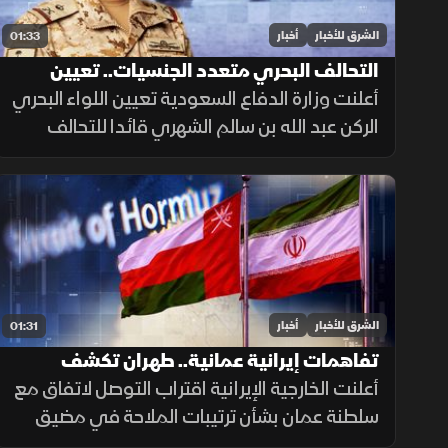
الشرق للأخبار
أخبار
01:33
التحالف البحري متعدد الجنسيات.. تعيين
قائد جديد
أعلنت وزارة الدفاع السعودية تعيين اللواء البحري
الركن عبد الله بن سالم الشهري قائدا للتحالف
الدولي متعدد الجنسيات، في خطوة تعزز جاهزية
التحالف لحماية الملاحة وأمن الممرات البحرية.
الشرق للأخبار
أخبار
01:31
تفاهمات إيرانية عمانية.. طهران تكشف
تفاصيل اتفاق مضيق هرمز
أعلنت الخارجية الإيرانية اقتراب التوصل لاتفاق مع
سلطنة عمان بشأن ترتيبات الملاحة في مضيق
هرمز، مؤكدة أن فتح المضيق يبقى مشروطًا