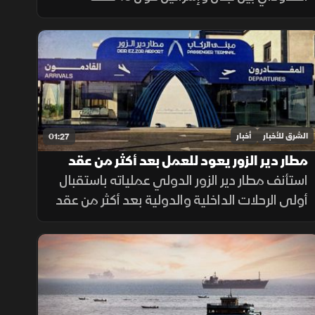
تحفظ، أبرزها النقطة B1، إضافة إلى قضيتي بلدة
الغجر ومزارع شبعا وتلال كفرشوبا.
الشرق للأخبار
أخبار
01:27
مطار دير الزور يعود للعمل بعد أكثر من عقد
من الإغلاق
استأنف مطار دير الزور الدولي عملياته باستقبال
أولى الرحلات الداخلية والدولية بعد أكثر من عقد
من التوقف، في خطوة تهدف إلى تسهيل حركة
التنقل وتعزيز الربط الجوي بالمنطقة.