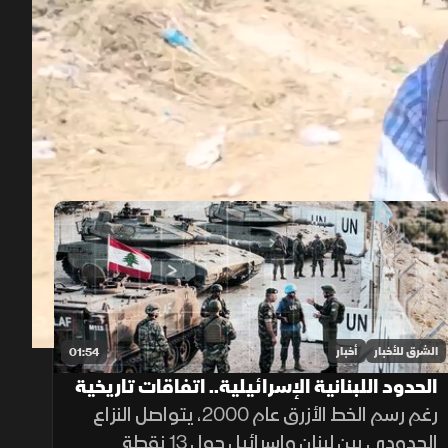
00:12
/
02:03
الشرق للأخبار
أخبار
01:54
الحدود اللبنانية الإسرائيلية.. اتفاقات تاريخية
وخلافات مستمرة
رغم رسم الخط الأزرق عام 2000، يتواصل النزاع
الحدودي بين لبنان وإسرائيل حول 13 نقطة