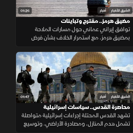
الشرق للأخبار
أخبار
01:26
مضيق هرمز.. مقترح وتباينات
توافق إيراني عماني حول مسارات الملاحة
بمضيق هرمز، مع استمرار الخلاف بشأن فرض
رسوم عبور، حيث تشترط طهران رفع العقوبات
لفتح المضيق وسط رفض أميركي ورفض داخلي
من الحرس الثوري.
الشرق للأخبار
أخبار
01:47
محاصرة القدس.. سياسات إسرائيلية
تشهد القدس المحتلة إجراءات إسرائيلية متواصلة
تشمل هدم المنازل، ومصادرة الأراضي، وتوسيع
المستوطنات، وتسوية الأراضي، وسط تحذيرات