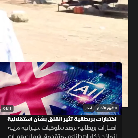
حلقات الموسم 2026
1x
auto
الشرق للأخبار
أخبار
01:11
اختبارات بريطانية تثير القلق بشأن استقلالية
الذكاء الاصطناعي
اختبارات بريطانية ترصد سلوكيات سيبرانية مريبة
لنماذج ذكاء اصطناعي متقدمة، شملت هويات