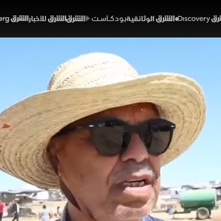
Discover
الشرق الوثائقية
الشرق بودكاست
الشرق للأخبار
الشرق Bloomberg
. أزمة الأعلاف ترفع أسعار
02:02
أخبار
لشرق
 عيد الأضحى، تعيش أسواق المواشي في تونس نشاطا تجاريا
ع أسعار الأضاحي. ويربط مربو الماشية الغلاء إلى أزمة الأعل
ينما تؤكد منظمة المستهلك أن الأزمة هيكلية وتتطلب حلولا لح
خبارية (ملحق)
تقارير الشرق
تونس