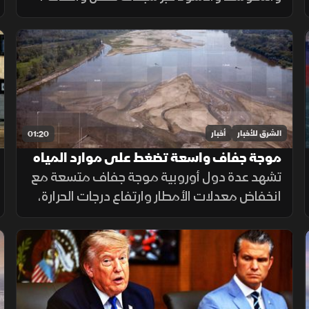
بهدف تقليل الاعتماد على هرمز وباب المندب
وضمان سلاسة الإمدادات.
الشرق للأخبار
أخبار
01:20
موجة جفاف واسعة تضغط على موارد المياه
في أوروبا
تشهد عدة دول أوروبية موجة جفاف متسعة مع
انخفاض معدلات الأمطار وارتفاع درجات الحرارة،
ما أدى إلى تراجع مستويات الأنهار والخزانات
وزيادة الضغوط على الموارد المائية.