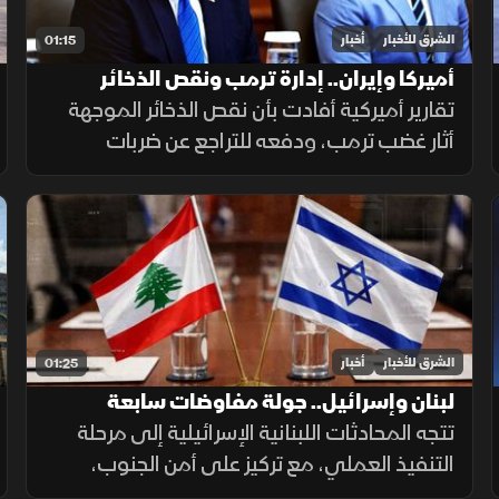
الشرق للأخبار
أخبار
01:15
أميركا وإيران.. إدارة ترمب ونقص الذخائر
تقارير أميركية أفادت بأن نقص الذخائر الموجهة
أثار غضب ترمب، ودفعه للتراجع عن ضربات
واسعة ضد إيران. وزير الحرب حمل بايدن ثم نائبه
مسؤولية الأزمة، فيما نفى البيت الأبيض صحة
التقارير.
الشرق للأخبار
أخبار
01:25
لبنان وإسرائيل.. جولة مفاوضات سابعة
تتجه المحادثات اللبنانية الإسرائيلية إلى مرحلة
التنفيذ العملي، مع تركيز على أمن الجنوب،
وترتيبات انتشار القوات، والحدود البرية، وسط