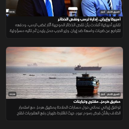
01:15
الشرق للأخبار
أخبار
أميركا وإيران.. إدارة ترمب ونقص الذخائر
تقارير أميركية أفادت بأن نقص الذخائر الموجهة أثار غضب ترمب، ودفعه
للتراجع عن ضربات واسعة ضد إيران. وزير الحرب حمل بايدن ثم نائبه مسؤولية
الأزمة، فيما نفى البيت الأبيض صحة التقارير.
01:26
الشرق للأخبار
أخبار
مضيق هرمز.. مقترح وتباينات
توافق إيراني عماني حول مسارات الملاحة بمضيق هرمز، مع استمرار
الخلاف بشأن فرض رسوم عبور، حيث تشترط طهران رفع العقوبات لفتح
المضيق وسط رفض أميركي ورفض داخلي من الحرس الثوري.