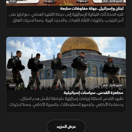
01:25
الشرق للأخبار
أخبار
لبنان وإسرائيل.. جولة مفاوضات سابعة
تتجه المحادثات اللبنانية الإسرائيلية إلى مرحلة التنفيذ العملي، مع تركيز على
أمن الجنوب، وترتيبات انتشار القوات، والحدود البرية، وسط تحديات تتعلق
بالضمانات السياسية وتحويل الاتفاقات إلى واقع مستدام.
01:47
الشرق للأخبار
أخبار
محاصرة القدس.. سياسات إسرائيلية
تشهد القدس المحتلة إجراءات إسرائيلية متواصلة تشمل هدم المنازل،
ومصادرة الأراضي، وتوسيع المستوطنات، وتسوية الأراضي، وسط تحذيرات
من تغيير الواقع الديموغرافي والجغرافي للمدينة.
عرض المزيد