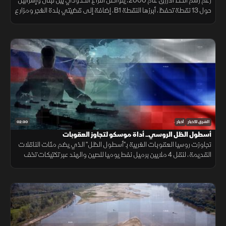
رغم رسم الخط الأزرق عام 2000، يتواصل النزاع الحدودي بين لبنان وإسرائيل
حول 13 نقطة تحفظ، أبرزها النقطة B1، إضافة إلى قضيتي بلدة الغجر ومزارع
شبعا وتلال كفرشوبا.
02:30
الشرق للأخبار
أخبار
أسطول الظل الروسي.. أداة موسكو لتجاوز العقوبات
تجاوزت روسيا العقوبات الغربية بـ"أسطول الظل" الذي يضم مئات الناقلات
القديمة، لنقل 4 ملايين برميل نفط يوميا للصين والهند عبر تكتيكات تخف
بحرية، ما أمن لموسكو مليارات الدولارات.