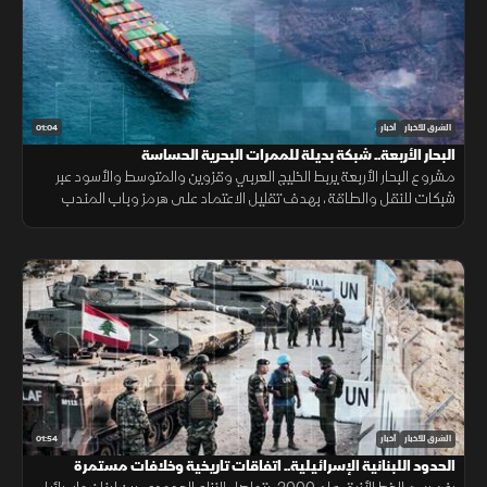
01:04
الشرق للأخبار
أخبار
البحار الأربعة.. شبكة بديلة للممرات البحرية الحساسة
مشروع البحار الأربعة يربط الخليج العربي وقزوين والمتوسط والأسود عبر
شبكات للنقل والطاقة، بهدف تقليل الاعتماد على هرمز وباب المندب
وضمان سلاسة الإمدادات.
01:54
الشرق للأخبار
أخبار
الحدود اللبنانية الإسرائيلية.. اتفاقات تاريخية وخلافات مستمرة