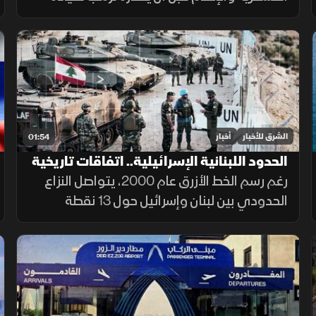
البنتاجون. ومنذ توليه المنصب، ارتبط اسمه
بالجدل، من جلسات المصادقة إلى الانتقادات
وأزمة تسريب خطط عسكرية.
الشرق للأخبار
أخبار
01:54
الحدود اللبنانية الإسرائيلية.. اتفاقات تاريخية
وخلافات مستمرة
رغم رسم الخط الأزرق عام 2000، يتواصل النزاع
الحدودي بين لبنان وإسرائيل حول 13 نقطة
تحفظ، أبرزها النقطة B1، إضافة إلى قضيتي بلدة
الغجر ومزارع شبعا وتلال كفرشوبا.