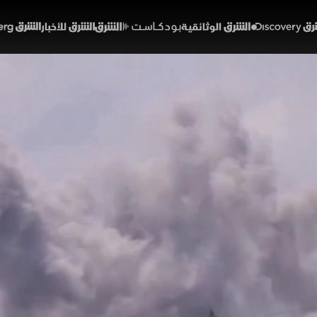
Discover
الشرق الوثائقية
الشرق بودكاست
الشرق للأخبار
الشرق Bloomberg
.. إسرائيل تهدد بالتصعيد
01:53
أخبار
لشرق
 إلى مرحلة شديدة الحساسية مع تصاعد التهديدات الإسرائيلي
تزامن مع مفاوضات أمنية مرتقبة في واشنطن. وبين مطالب 
، تتزايد الضغوط السياسية والأمنية وسط تعقيدات مرتبطة ب
لبنان
إسرائيل