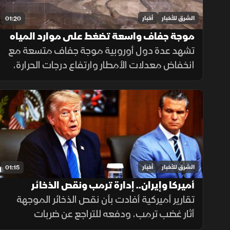
الشرق للأخبار
أخبار
01:20
موجة جفاف واسعة تضغط على موارد المياه
في أوروبا
تشهد عدة دول أوروبية موجة جفاف متسعة مع
انخفاض معدلات الأمطار وارتفاع درجات الحرارة،
ما أدى إلى تراجع مستويات الأنهار والخزانات
وزيادة الضغوط على الموارد المائية.
الشرق للأخبار
أخبار
01:15
أميركا وإيران.. إدارة ترمب ونقص الذخائر
تقارير أميركية أفادت بأن نقص الذخائر الموجهة
أثار غضب ترمب، ودفعه للتراجع عن ضربات
واسعة ضد إيران. وزير الحرب حمل بايدن ثم نائبه