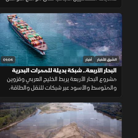
الاجتماعي قبل منح تأشيرات العمل، ضمن
إجراءات أمنية جديدة، فيما لم تحدد الخارجية
الأميركية موعد بدء تطبيقها.
الشرق للأخبار
أخبار
01:04
البحار الأربعة.. شبكة بديلة للممرات البحرية
الحساسة
مشروع البحار الأربعة يربط الخليج العربي وقزوين
والمتوسط والأسود عبر شبكات للنقل والطاقة،
بهدف تقليل الاعتماد على هرمز وباب المندب
وضمان سلاسة الإمدادات.