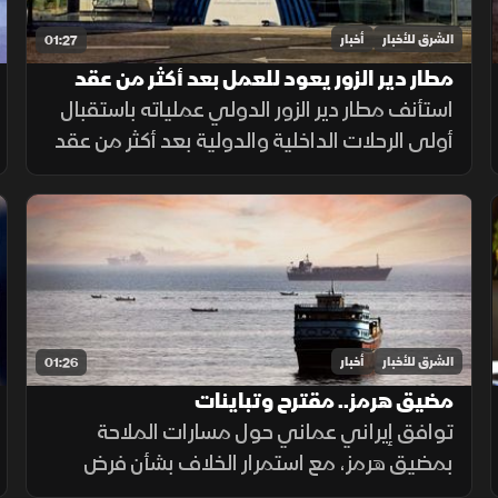
الشرق للأخبار
أخبار
01:27
مطار دير الزور يعود للعمل بعد أكثر من عقد
من الإغلاق
استأنف مطار دير الزور الدولي عملياته باستقبال
أولى الرحلات الداخلية والدولية بعد أكثر من عقد
من التوقف، في خطوة تهدف إلى تسهيل حركة
التنقل وتعزيز الربط الجوي بالمنطقة.
الشرق للأخبار
أخبار
01:26
مضيق هرمز.. مقترح وتباينات
توافق إيراني عماني حول مسارات الملاحة
بمضيق هرمز، مع استمرار الخلاف بشأن فرض
رسوم عبور، حيث تشترط طهران رفع العقوبات