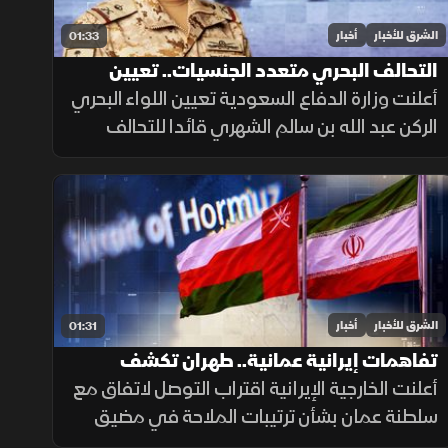
الشرق للأخبار
أخبار
01:33
التحالف البحري متعدد الجنسيات.. تعيين
قائد جديد
أعلنت وزارة الدفاع السعودية تعيين اللواء البحري
الركن عبد الله بن سالم الشهري قائدا للتحالف
الدولي متعدد الجنسيات، في خطوة تعزز جاهزية
التحالف لحماية الملاحة وأمن الممرات البحرية.
الشرق للأخبار
أخبار
01:31
تفاهمات إيرانية عمانية.. طهران تكشف
تفاصيل اتفاق مضيق هرمز
أعلنت الخارجية الإيرانية اقتراب التوصل لاتفاق مع
سلطنة عمان بشأن ترتيبات الملاحة في مضيق
هرمز، مؤكدة أن فتح المضيق يبقى مشروطًا