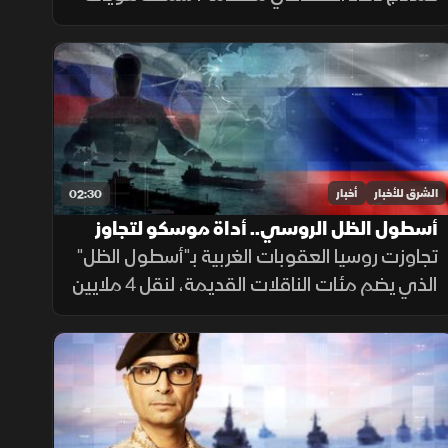
مزيفة ورسائل مضللة ومحاولات لإدراج شيفرات
خبيثة.
الشرق للأخبار
أخبار
02:30
أسطول الظل الروسي.. أداة موسكو لتجاوز
العقوبات
تجاوزت روسيا العقوبات الغربية بـ"أسطول الظل"
الذي يضم مئات الناقلات القديمة، لنقل 4 ملايين
برميل نفط يوميا للصين والهند عبر تكتيكات تخف
بحرية، ما أمن لموسكو مليارات الدولارات.