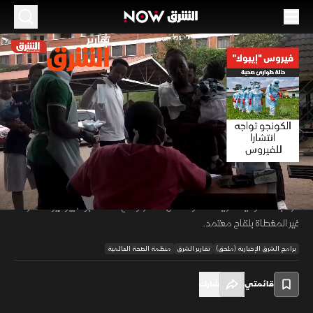
الموسم 2026
فيروس "إيبولا".. حالة طوارئ صحية
23 مايو 2026
01:22
أخبار
تقارير الشرق
يتسارع تفشي إيبولا في الكونجو الديمقراطية مع تسجيل 83 إصابة مؤكدة
و746 حالة مشتبه بها وأكثر من 1600 مخالط، ما دفع منظمة الصحة العالمية
00:12
/
01:23
لإعلان حالة طوارئ صحية دولية. ومع ظهور حالتين في أوغندا وتشديد رواندا
الرقابة الحدودية، تتزايد المخاوف من انتشار أوسع لسلالة "بونديبوجيو" النادرة
غير المغطاة بلقاح معتمد.
برامج الشرق الإخبارية (ملحق)
تقارير الشرق
منظمة الصحة العالمية
قائمتي
شارك