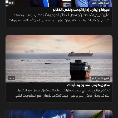
01:15
الشرق للأخبار
أخبار
أميركا وإيران.. إدارة ترمب ونقص الذخائر
تقارير أميركية أفادت بأن نقص الذخائر الموجهة أثار غضب ترمب، ودفعه
للتراجع عن ضربات واسعة ضد إيران. وزير الحرب حمل بايدن ثم نائبه مسؤولية
الأزمة، فيما نفى البيت الأبيض صحة التقارير.
01:26
الشرق للأخبار
أخبار
مضيق هرمز.. مقترح وتباينات
توافق إيراني عماني حول مسارات الملاحة بمضيق هرمز، مع استمرار
الخلاف بشأن فرض رسوم عبور، حيث تشترط طهران رفع العقوبات لفتح
المضيق وسط رفض أميركي ورفض داخلي من الحرس الثوري.