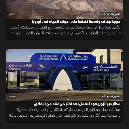
01:20
الشرق للأخبار
أخبار
موجة جفاف واسعة تضغط على موارد المياه في أوروبا
تشهد عدة دول أوروبية موجة جفاف متسعة مع انخفاض معدلات الأمطار
وارتفاع درجات الحرارة، ما أدى إلى تراجع مستويات الأنهار والخزانات وزيادة
الضغوط على الموارد المائية.
01:27
الشرق للأخبار
أخبار
مطار دير الزور يعود للعمل بعد أكثر من عقد من الإغلاق
استأنف مطار دير الزور الدولي عملياته باستقبال أولى الرحلات الداخلية
والدولية بعد أكثر من عقد من التوقف، في خطوة تهدف إلى تسهيل حركة
التنقل وتعزيز الربط الجوي بالمنطقة.