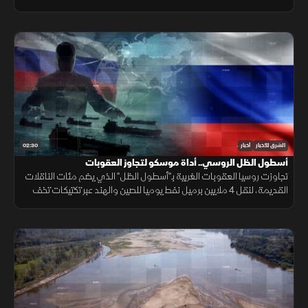
شبعا وتلال كفرشوبا.
02:30
الشرق للأخبار
أخبار
أسطول الظل الروسي.. أداة موسكو لتجاوز العقوبات
تجاوزت روسيا العقوبات الغربية بـ"أسطول الظل" الذي يضم مئات الناقلات
القديمة، لنقل 4 ملايين برميل نفط يوميا للصين والهند عبر تكتيكات تخف
بحرية، ما أمن لموسكو مليارات الدولارات.