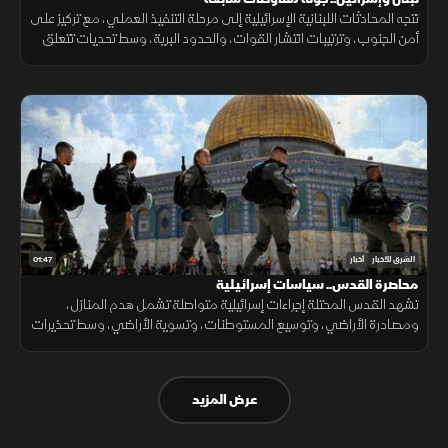
تتجه المحادثات اللبنانية الإسرائيلية إلى مرحلة التنفيذ العملي، مع تركيز على
أمن الجنوب، وترتيبات انتشار القوات، والحدود البرية، وسط تحديات تتعلق
بالضمانات السياسية وتحويل الاتفاقات إلى واقع مستدام.
01:47
الشرق للأخبار
أخبار
محاصرة القدس.. سياسات إسرائيلية
تشهد القدس المحتلة إجراءات إسرائيلية متواصلة تشمل هدم المنازل،
ومصادرة الأراضي، وتوسيع المستوطنات، وتسوية الأراضي، وسط تحذيرات
من تغيير الواقع الديموغرافي والجغرافي للمدينة.
عرض المزيد