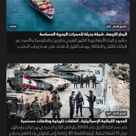
01:04
الشرق للأخبار
أخبار
البحار الأربعة.. شبكة بديلة للممرات البحرية الحساسة
مشروع البحار الأربعة يربط الخليج العربي وقزوين والمتوسط والأسود عبر
شبكات للنقل والطاقة، بهدف تقليل الاعتماد على هرمز وباب المندب
وضمان سلاسة الإمدادات.
01:54
الشرق للأخبار
أخبار
الحدود اللبنانية الإسرائيلية.. اتفاقات تاريخية وخلافات مستمرة
رغم رسم الخط الأزرق عام 2000، يتواصل النزاع الحدودي بين لبنان وإسرائيل
حول 13 نقطة تحفظ، أبرزها النقطة B1، إضافة إلى قضيتي بلدة الغجر ومزارع