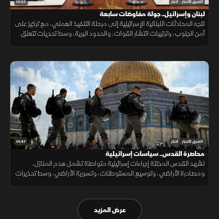
01:25
الشرق للأخبار
أخبار
لبنان وإسرائيل.. جولة مفاوضات سابعة
تتجه المحادثات اللبنانية الإسرائيلية إلى مرحلة التنفيذ العملي، مع تركيز على
أمن الجنوب، وترتيبات انتشار القوات، والحدود البرية، وسط تحديات تتعلق
بالضمانات السياسية وتحويل الاتفاقات إلى واقع مستدام.
01:47
الشرق للأخبار
أخبار
محاصرة القدس.. سياسات إسرائيلية
تشهد القدس المحتلة إجراءات إسرائيلية متواصلة تشمل هدم المنازل،
ومصادرة الأراضي، وتوسيع المستوطنات، وتسوية الأراضي، وسط تحذيرات
من تغيير الواقع الديموغرافي والجغرافي للمدينة.
عرض المزيد