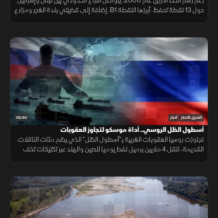
رغم رسم الخط الأزرق عام 2000، يتواصل النزاع الحدودي بين لبنان وإسرائيل
حول 13 نقطة تحفظ، أبرزها النقطة B1، إضافة إلى قضيتي بلدة الغجر ومزارع
شبعا وتلال كفرشوبا.
02:30
الشرق للأخبار
أخبار
أسطول الظل الروسي.. أداة موسكو لتجاوز العقوبات
تجاوزت روسيا العقوبات الغربية بـ"أسطول الظل" الذي يضم مئات الناقلات
القديمة، لنقل 4 ملايين برميل نفط يوميا للصين والهند عبر تكتيكات تخف
بحرية، ما أمن لموسكو مليارات الدولارات.