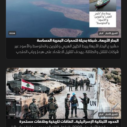
01:04
الشرق للأخبار
أخبار
البحار الأربعة.. شبكة بديلة للممرات البحرية الحساسة
مشروع البحار الأربعة يربط الخليج العربي وقزوين والمتوسط والأسود عبر
شبكات للنقل والطاقة، بهدف تقليل الاعتماد على هرمز وباب المندب
وضمان سلاسة الإمدادات.
01:54
الشرق للأخبار
أخبار
الحدود اللبنانية الإسرائيلية.. اتفاقات تاريخية وخلافات مستمرة