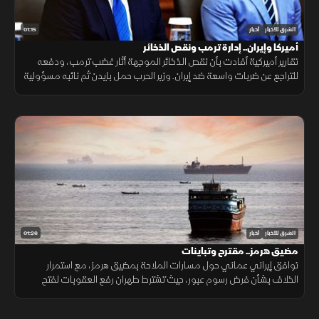
01:15
الشرق للأخبار
أخبار
أميركا وإيران.. إدارة ترمب ونقص الذخائر
تقارير أميركية أفادت بأن نقص الذخائر الموجهة أثار غضب ترمب، ودفعه
للتراجع عن ضربات واسعة ضد إيران. وزير الحرب حمل بايدن ثم نائبه مسؤولية
الأزمة، فيما نفى البيت الأبيض صحة التقارير.
01:26
الشرق للأخبار
أخبار
مضيق هرمز.. مقترح وتباينات
توافق إيراني عماني حول مسارات الملاحة بمضيق هرمز، مع استمرار
الخلاف بشأن فرض رسوم عبور، حيث تشترط طهران رفع العقوبات لفتح
المضيق وسط رفض أميركي ورفض داخلي من الحرس الثوري.