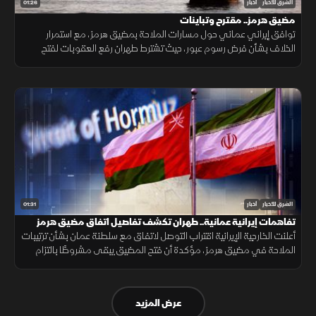
01:26
الشرق للأخبار
أخبار
مضيق هرمز.. مقترح وتباينات
توافق إيراني عماني حول مسارات الملاحة بمضيق هرمز، مع استمرار
الخلاف بشأن فرض رسوم عبور، حيث تشترط طهران رفع العقوبات لفتح
المضيق وسط رفض أميركي ورفض داخلي من الحرس الثوري.
01:31
الشرق للأخبار
أخبار
تفاهمات إيرانية عمانية.. طهران تكشف تفاصيل اتفاق مضيق هرمز
أعلنت الخارجية الإيرانية اقتراب التوصل لاتفاق مع سلطنة عمان بشأن ترتيبات
الملاحة في مضيق هرمز، مؤكدة أن فتح المضيق يبقى مشروطًا بالتزام
أميركا برفع العقوبات والإفراج عن الأصول الإيرانية.
عرض المزيد