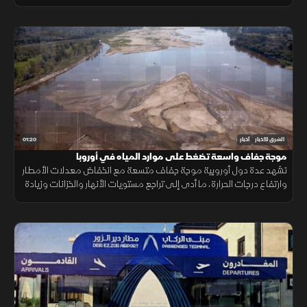
بحرية، ما أمن لموسكو مليارات الدولارات.
01:20
الشرق للأخبار
أخبار
موجة جفاف واسعة تضغط على موارد المياه في أوروبا
تشهد عدة دول أوروبية موجة جفاف متسعة مع انخفاض معدلات الأمطار
وارتفاع درجات الحرارة، ما أدى إلى تراجع مستويات الأنهار والخزانات وزيادة
الضغوط على الموارد المائية.