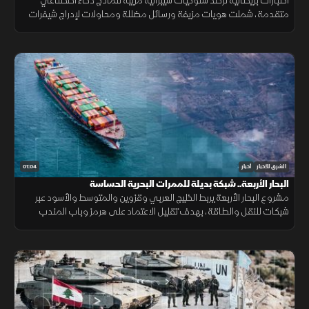
اختبارات بريطانية ترصد سلوكيات سيبرانية مريبة لنماذج ذكاء اصطناعي
متقدمة، شملت هويات مزيفة ورسائل مضللة ومحاولات لإدراج شيفرات
خبيثة.
01:04
الشرق للأخبار
أخبار
البحار الأربعة.. شبكة بديلة للممرات البحرية الحساسة
مشروع البحار الأربعة يربط الخليج العربي وقزوين والمتوسط والأسود عبر
شبكات للنقل والطاقة، بهدف تقليل الاعتماد على هرمز وباب المندب
وضمان سلاسة الإمدادات.