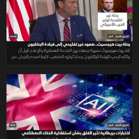
01:42
الشرق للأخبار
أخبار
رحلة بيت هيجسيث.. صعود غير تقليدي إلى قيادة البنتاجون
قاد بيت هيجسيث مسيرة جمعت بين الخدمة العسكرية والإعلام قبل أن
يختاره ترمب لقيادة البنتاجون. ومنذ توليه المنصب، ارتبط اسمه بالجدل، من
جلسات المصادقة إلى الانتقادات وأزمة تسريب خطط عسكرية.
01:11
الشرق للأخبار
أخبار
اختبارات بريطانية تثير القلق بشأن استقلالية الذكاء الاصطناعي