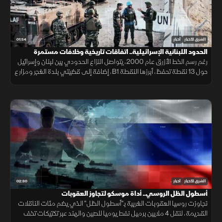
01:54
الشرق للأخبار
أخبار
الحدود اللبنانية الإسرائيلية.. اتفاقات تاريخية وخلافات مستمرة
رغم رسم الخط الأزرق عام 2000، يتواصل النزاع الحدودي بين لبنان وإسرائيل
حول 13 نقطة تحفظ، أبرزها النقطة B1، إضافة إلى قضيتي بلدة الغجر ومزارع
شبعا وتلال كفرشوبا.
02:30
الشرق للأخبار
أخبار
أسطول الظل الروسي.. أداة موسكو لتجاوز العقوبات
تجاوزت روسيا العقوبات الغربية بـ"أسطول الظل" الذي يضم مئات الناقلات
القديمة، لنقل 4 ملايين برميل نفط يوميا للصين والهند عبر تكتيكات تخف