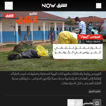
الموسم 2026
الكونغو الديمقراطية تواجه موجات متكررة من
تفشي إيبولا
22 مايو 2026
01:37
أخبار
تقارير الشرق
تواجه الكونغو الديمقراطية تحديات متزايدة مع تكرار تفشي فيروس إيبولا،
00:10
/
01:37
بعدما سجلت 17 موجة تفشٍ للمرض وهو أعلى معدل عالمياً، فيما أودى تفشٍ
سابق بين 2018 و2020 بحياة أكثر من 2200 شخص. ويؤكد العلماء أن انتقال
الفيروس يرتبط بالاحتكاك بالحيوانات البرية المصابة واستهلاك لحوم الطرائد،
إضافة إلى العادات الاجتماعية وملامسة جثامين الموتى، ما يفاقم سرعة
انتشار العدوى داخل المجتمعات.
تقارير الشرق
قائمتي
شارك