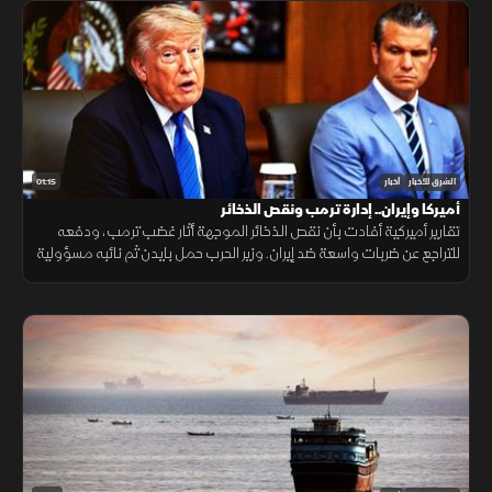
01:15
الشرق للأخبار
أخبار
أميركا وإيران.. إدارة ترمب ونقص الذخائر
تقارير أميركية أفادت بأن نقص الذخائر الموجهة أثار غضب ترمب، ودفعه
للتراجع عن ضربات واسعة ضد إيران. وزير الحرب حمل بايدن ثم نائبه مسؤولية
الأزمة، فيما نفى البيت الأبيض صحة التقارير.