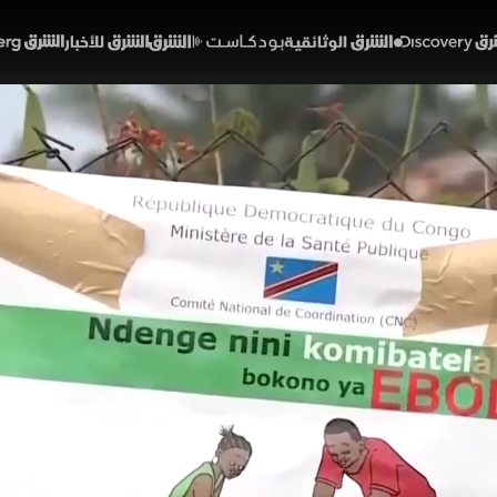
Discover
الشرق الوثائقية
الشرق بودكاست
الشرق للأخبار
الشرق Bloomberg
لا" الجديد تحت المجهر.. ه
ريقيا؟
01:57
أخبار
لشرق
لق العالمي من تفشي سلالة نادرة من فيروس إيبولا بإفري
 المخاوف ترتبط بصعوبة اكتشاف السلالة وغياب لقاحات أو عل
بئة. وبينما تصنف المخاطر مرتفعة داخل إفريقيا ومنخفضة عالم
 العدوى.
خبارية (ملحق)
تقارير الشرق
إفريقيا