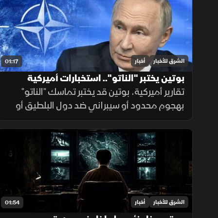
دفاعية أخرى
الشرق للأخبار
أخبار
01:17
بوتين يختبر "الناتو".. استخبارات أميركية
تقارير أميركية، بوتين قد يختبر تماسك "الناتو"
بهجوم محدود أو سيبراني ضد دول البلطيق أو
بولندا للتشكيك بالمادة الـ5، في حال فشله
بتأمين مخرج يحفظ ماء الوجه بأوكرانيا خلال
السنوات القادمة.
الشرق للأخبار
أخبار
01:54