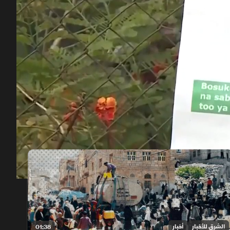
00:12
/
01:58
الشرق للأخبار
أخبار
01:38