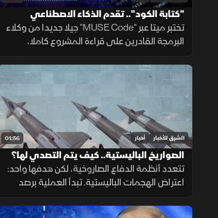
"كتابة الكود".. تقدم الذكاء الاصطناعي
تختبر ميتا عبر "MUSE Code" جيلا جديدا من وكلاء
البرمجة القادرين على قراءة المشروع كاملا،
وتقسيم المهام وتشغيل الأدوات والاختبارات،
مع تنفيذ عدة عمليات بالتوازي.
الشرق للأخبار
أخبار
01:56
الصواريخ الباليستية.. كيف يتم التصدي لها؟
تتعدد أنظمة الدفاع الصاروخية، لكن هدفها واحد:
اعتراض الهجمات الباليستية. تبدأ العملية برصد
الصاروخ عبر الأقمار الصناعية والرادارات، ثم حساب
مساره وإطلاق صاروخ اعتراضي، مع طبقات