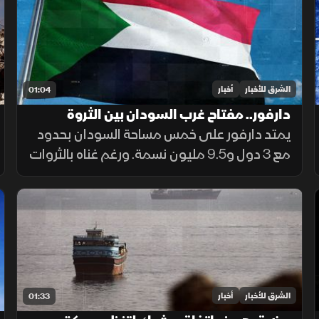
الأوروبية.
الشرق للأخبار
أخبار
01:04
دارفور.. مفتاح غرب السودان بين الثروة
والمأساة
يمتد دارفور على خمس مساحة السودان بحدود
مع 3 دول و9.5 مليون نسمة. ورغم غناه بالثروات
الحيوانية والمعدنية وجبل مرة، يعاني كارثة
إنسانية وجرائم حرب منذ 2003، أحيلت للجنائية
الدولية عام 2005.
الشرق للأخبار
أخبار
01:33