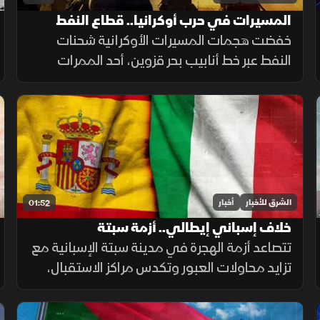
المسيرات في حرب أوكرانيا.. قطاع النفط
يتأثر بسبب الهجمات
خفضت هجمات المسيرات الأوكرانية شحنات
النفط عبر خط أنابيب بحر قزوين، أحد الممرات
الرئيسية لصادرات كازاخستان، ما أضاف ضغوطا
جديدة على أسواق الطاقة والنقل البحري.
الشرق للأخبار
أخبار
01:52
خلاف إسباني إيطالي.. أزمة سبتة
تتصاعد أزمة الهجرة في مدينة سبتة الإسبانية مع
تزايد محاولات العبور وتكدس مراكز الاستقبال،
فيما تواصل السلطات ملاحقة شبكات التهريب
وسط تداعيات إنسانية وأمنية تمتد إلى الساحة