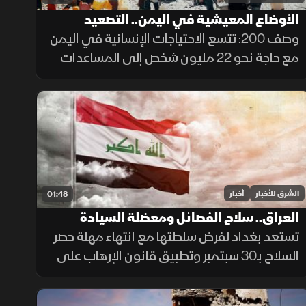
الأوضاع المعيشية في اليمن.. التصعيد
الحوثي يعمق الأزمة
وصف 200: تتسع الاحتياجات الإنسانية في اليمن
مع حاجة نحو 22 مليون شخص إلى المساعدات
والحماية، وسط تفاقم انعدام الأمن الغذائي
ونقص حاد في تمويل خطة الاستجابة الإنسانية
الشرق للأخبار
أخبار
01:48
العراق.. سلاح الفصائل ومعضلة السيادة
تستعد بغداد لفرض سلطتها مع انتهاء مهلة حصر
السلاح بـ30 سبتمبر وتطبيق قانون الإرهاب على
المخالفين، وسط تجاوب فصائل وتسليم مقرها،
مقابل رفض أخرى كـ"كتائب حزب الله" لربطها