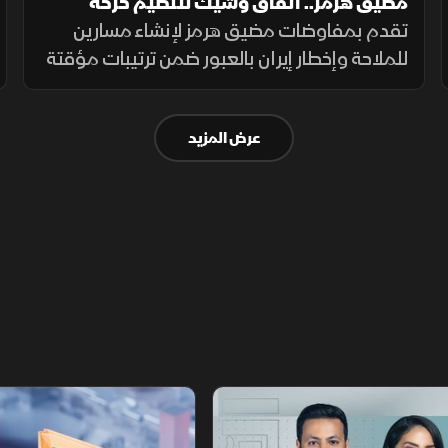
مضيق هرمز.. اتفاق وشيك لتنظيم حركة
الملاحة
تقدم بمفاوضات مضيق هرمز لإنشاء مسارين
للملاحة وإخطار إيران بالعبور ضمن ترتيبات مؤقتة
لـ60 يوماً لعودة النفط، وسط حذر إيراني واشتراط
أميركي بحرية الملاحة دون قيود.
عرض المزيد
أخبار الشرق