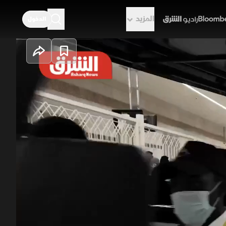
المزيد
الدخول
راديو الشرق
السن وذوي الإعاقة
أطلقت هيئة شؤون الحرمين منظومة تنقل إنسانية بالمسجد الحرام عبر 400 عربة و5 مسارات لتسهيل نسك
 بنفق جرول الموسم الماضي في نقل
أكثر من 208 ألف مستفيد، فيما تخطى إجمالي قاصدي خدمات كبار السن 150 ألفا، وسط ارتقاء سنوي