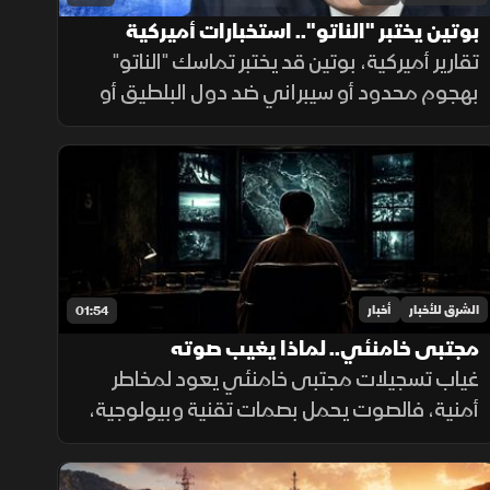
بوتين يختبر "الناتو".. استخبارات أميركية
تقارير أميركية، بوتين قد يختبر تماسك "الناتو"
بهجوم محدود أو سيبراني ضد دول البلطيق أو
بولندا للتشكيك بالمادة الـ5، في حال فشله
بتأمين مخرج يحفظ ماء الوجه بأوكرانيا خلال
السنوات القادمة.
الشرق للأخبار
أخبار
01:54
مجتبى خامنئي.. لماذا يغيب صوته
غياب تسجيلات مجتبى خامنئي يعود لمخاطر
أمنية، فالصوت يحمل بصمات تقنية وبيولوجية،
ويكشف للتحليل الاستخباراتي مكان التسجيل،
توقيته، نوع الجهاز المستخدم، والبيئة المحيطة