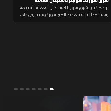
شرق سوريا.. طوابير لاستبدال العملة
القديمة وأزمة في الأسواق
تزاحم كبير بشرق سوريا لاستبدال العملة القديمة
وسط مطالبات بتمديد المهلة وركود تجاري حاد،
ومصرف سوريا المركزي يعلن تمديد مهلة
السحب في دير الزور والرقة والحسكة حتى 20
أغسطس الجاري.
ألوان الشرق