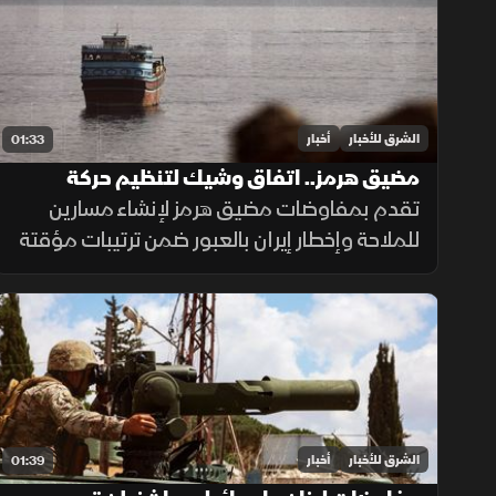
الدولية عام 2005.
الشرق للأخبار
أخبار
01:33
مضيق هرمز.. اتفاق وشيك لتنظيم حركة
الملاحة
تقدم بمفاوضات مضيق هرمز لإنشاء مسارين
للملاحة وإخطار إيران بالعبور ضمن ترتيبات مؤقتة
لـ60 يوماً لعودة النفط، وسط حذر إيراني واشتراط
أميركي بحرية الملاحة دون قيود.
الشرق للأخبار
أخبار
01:39