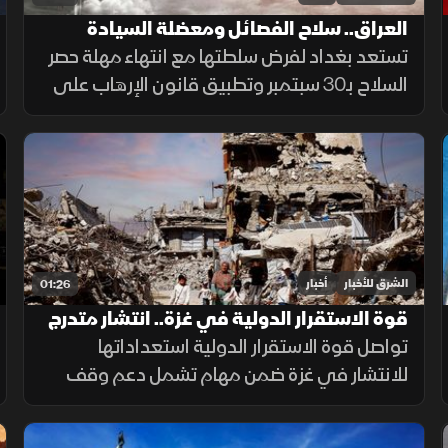
العراق.. سلاح الفصائل ومعضلة السيادة
تستعد بغداد لفرض سلطتها مع انتهاء مهلة حصر
السلاح بـ30 سبتمبر وتطبيق قانون الإرهاب على
المخالفين، وسط تجاوب فصائل وتسليم مقرها،
مقابل رفض أخرى كـ"كتائب حزب الله" لربطها
الملف بالصراع الإقليمي.
الشرق للأخبار
أخبار
01:26
قوة الاستقرار الدولية في غزة.. انتشار متدرج
وتحديات معقدة
تواصل قوة الاستقرار الدولية استعداداتها
للانتشار في غزة ضمن مهام تشمل دعم وقف
إطلاق النار وتأمين المساعدات وتدريب الشرطة
المدنية، وسط تحديات سياسية وأمنية معقدة.