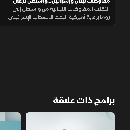
مفاوضات لبنان وإسرائيل.. واشنطن ترعى
المسار وروما تختبر الحل
انتقلت المفاوضات اللبنانية من واشنطن إلى
روما برعاية أميركية، لبحث الانسحاب الإسرائيلي
وانتشار الجيش والترتيبات الأمنية وسلاح حزب
الله. وانتهت الجولة السابعة دون اتفاق على
مناطق جديدة أو وقف العمليات.
برامج ذات علاقة
مع الشرق الأوسط
الخبر الآخر