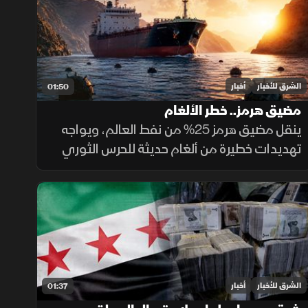
به بدقة عالية.
الشرق للأخبار
أخبار
01:50
مضيق هرمز.. خطر الألغام
ينقل مضيق هرمز 25% من نفط العالم، ويواجه
تهديدات خطيرة من ألغام حديثة للحرس الثوري
تعمل بالبصمات الصوتية والمغناطيسية.
ولصعوبة تطهير الأعماق، تعتمد البحريات
العالمية على مسيرات ذاتية لحماية طواقمها.
الشرق للأخبار
أخبار
01:37