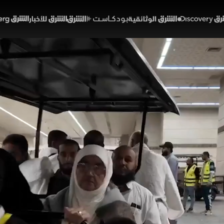
Discover
الشرق الوثائقية
الشرق بودكاست
الشرق للأخبار
الشرق Bloomberg
40 عربة لدعم حركة تنقل كبار 
جد الحرام
02:07
أخبار
لشرق
 وذوي الإعاقة من محطات النقل للمصليات. ونجحت الخدمة
ربة ضيوف الرحمن.
السعودية