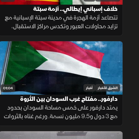
خلاف إسباني إيطالي.. أزمة سبتة
تتصاعد أزمة الهجرة في مدينة سبتة الإسبانية مع
تزايد محاولات العبور وتكدس مراكز الاستقبال،
فيما تواصل السلطات ملاحقة شبكات التهريب
وسط تداعيات إنسانية وأمنية تمتد إلى الساحة
الأوروبية.
الشرق للأخبار
أخبار
01:04
دارفور.. مفتاح غرب السودان بين الثروة
والمأساة
يمتد دارفور على خمس مساحة السودان بحدود
مع 3 دول و9.5 مليون نسمة. ورغم غناه بالثروات
الحيوانية والمعدنية وجبل مرة، يعاني كارثة
إنسانية وجرائم حرب منذ 2003، أحيلت للجنائية