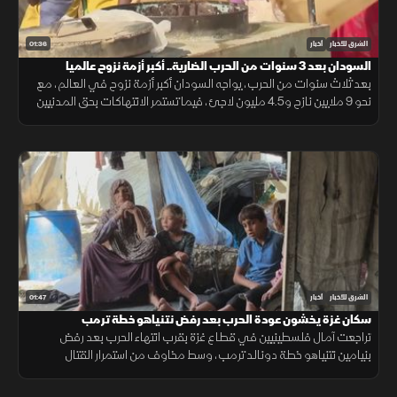
01:36
الشرق للأخبار
أخبار
السودان بعد 3 سنوات من الحرب الضارية.. أكبر أزمة نزوح عالميا
بعد ثلاث سنوات من الحرب، يواجه السودان أكبر أزمة نزوح في العالم، مع
نحو 9 ملايين نازح و4.5 مليون لاجئ، فيما تستمر الانتهاكات بحق المدنيين
رغم عودة ملايين السودانيين إلى مناطقهم.
01:47
الشرق للأخبار
أخبار
سكان غزة يخشون عودة الحرب بعد رفض نتنياهو خطة ترمب
تراجعت آمال فلسطينيين في قطاع غزة بقرب انتهاء الحرب بعد رفض
بنيامين نتنياهو خطة دونالد ترمب، وسط مخاوف من استمرار القتال
والمعاناة، وتمسك السكان بأمل وقف القصف والتشريد والعودة إلى حياة
طبيعية.