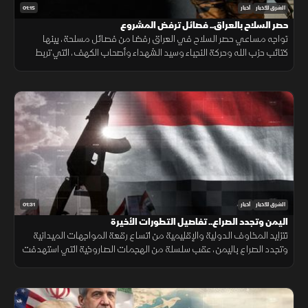
01:15
الشرق للأخبار
أخبار
حصر السلاح بالعراق.. فصائل ترفض المشروع
تواجه مساعي حصر السلاح في العراق رفضا من فصائل مسلحة، بينها
كتائب حزب الله وحركة النجباء وسيد الشهداء وأصحاب الكهف، التي تربط
مستقبل ترسانتها بالتطورات الإقليمية والوجود الأميركي.
01:31
الشرق للأخبار
أخبار
اليمن وتجدد الصراع.. تفاصيل التطورات الأخيرة
تتزايد المخاوف الدولية والإقليمية من اتساع رقعة المواجهات الميدانية
وتجدد الصراع باليمن، عقب سلسلة من الهجمات الصاروخية التي استهدفت
أحياء سكنية ومواقع حيوية وموانئ داخل البلاد بشكل مباشر ومركز>