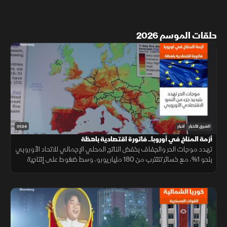
حلقات الموسم 2026
01:24
الشرق للأخبار
أخبار
أزمة المناخ في أوروبا.. فاتورة اقتصادية باهظة
تهدد موجات الحر والجفاف بخفض الناتج المحلي الإجمالي للاتحاد الأوروبي
بنحو 1%، مع خسائر تقترب من 180 مليار يورو، وسط ضغوط على إنتاجية
العمال والزراعة والطاقة والنقل.