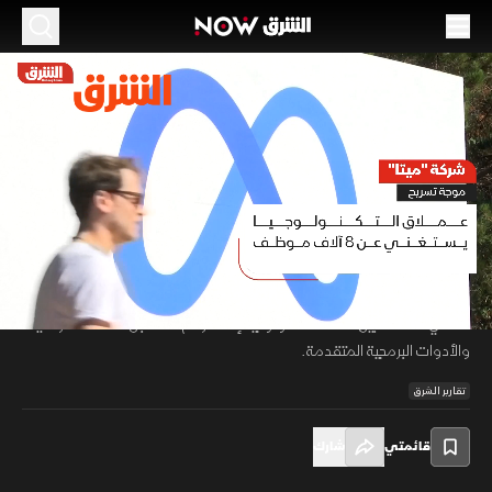
الموسم 2026
شركة ميتا.. موجة تسريح
21 مايو 2026
01:35
أخبار
تقارير الشرق
تواصل ميتا إعادة هيكلة أعمالها عالميا عبر تقليص وظائف وإعادة توزيع
موظفين على مشاريع الذكاء الاصطناعي، ضمن استراتيجية يقودها مارك
00:12
/
01:36
زوكربيرغ لتسريع تطوير الأنظمة الذكية وتعزيز قدرات الشركة التقنية وسط سباق
عالمي متصاعد بين عمالقة التكنولوجيا لإعادة رسم مستقبل الخدمات الرقمية
والأدوات البرمجية المتقدمة.
تقارير الشرق
قائمتي
شارك