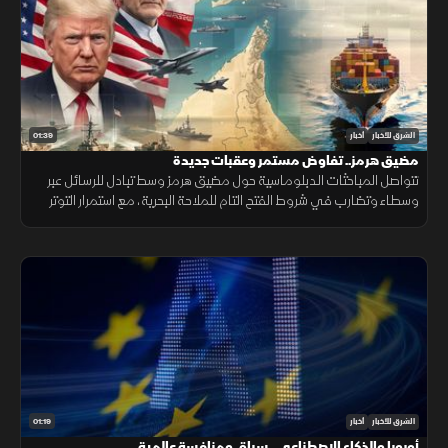
01:39
الشرق للأخبار
أخبار
مضيق هرمز.. تفاوض مستمر وعقبات جديدة
تتواصل المباحثات الدبلوماسية حول مضيق هرمز وسط تبادل للرسائل عبر
وسطاء وتضارب في شروط الفتح التام للملاحة البحرية، مع استمرار التوتر
القائم بين الطرفين دون توافق نهائي ينهي الخلاف المحتدم.
01:19
الشرق للأخبار
أخبار
أوروبا والذكاء الاصطناعي.. سباق ومنافسة عالمية