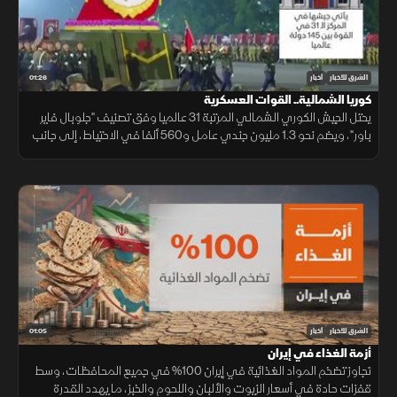
01:26
الشرق للأخبار
أخبار
كوريا الشمالية.. القوات العسكرية
يحتل الجيش الكوري الشمالي المرتبة 31 عالميا وفق تصنيف "جلوبال فاير
باور"، ويضم نحو 1.3 مليون جندي عامل و560 ألفا في الاحتياط، إلى جانب
ترسانة كبيرة من المعدات الجوية والبرية والبحرية.
01:05
الشرق للأخبار
أخبار
أزمة الغذاء في إيران
تجاوز تضخم المواد الغذائية في إيران 100% في جميع المحافظات، وسط
قفزات حادة في أسعار الزيوت والألبان واللحوم والخبز، ما يهدد القدرة