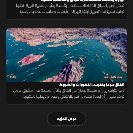
تدخل أوروبا سباق الذكاء الاصطناعي بقاعدة بحثية وعلمية قوية، لكنها
تواجه تحديا في تحويل ابتكاراتها إلى شركات ومنتجات عالمية، وسط
منافسة على الرقائق ومراكز البيانات والقدرات الحوسبية.
01:35
الشرق للأخبار
أخبار
اتفاق هرمز يقترب.. التطورات والشروط
مع اقتراب إيران وسلطنة عمان من اتفاق بشأن الملاحة في مضيق هرمز،
تؤكد طهران أن إعادة فتحه لن تتم بالاتفاق وحده، وتربطها باستجابة
واشنطن لجملة من الشروط السياسية والأمنية.
عرض المزيد