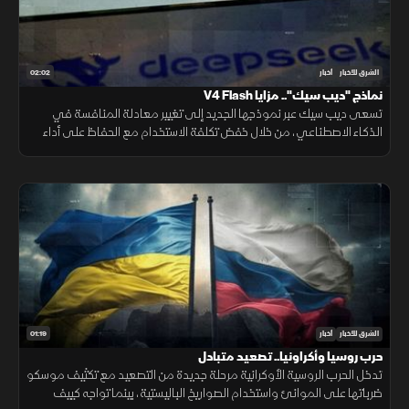
02:02
الشرق للأخبار
أخبار
نماذج "ديب سيك".. مزايا V4 Flash
تسعى ديب سيك عبر نموذجها الجديد إلى تغيير معادلة المنافسة في
الذكاء الاصطناعي، من خلال خفض تكلفة الاستخدام مع الحفاظ على أداء
مرتفع، في محاولة لجعل التقنية أكثر انتشارا.
01:19
الشرق للأخبار
أخبار
حرب روسيا وأكراونيا.. تصعيد متبادل
تدخل الحرب الروسية الأوكرانية مرحلة جديدة من التصعيد مع تكثيف موسكو
ضرباتها على الموانئ واستخدام الصواريخ الباليستية، بينما تواجه كييف