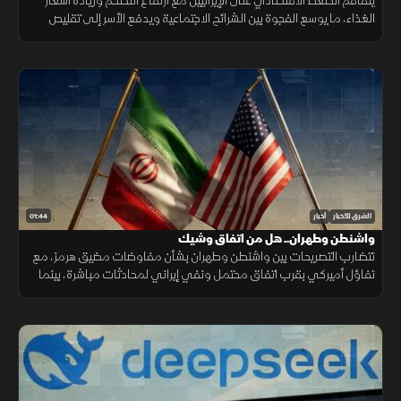
يتفاقم الضغط الاقتصادي على الإيرانيين مع ارتفاع التضخم وزيادة أسعار
الغذاء، ما يوسع الفجوة بين الشرائح الاجتماعية ويدفع الأسر إلى تقليص
الإنفاق لمواجهة تراجع القدرة الشرائية.
01:44
الشرق للأخبار
أخبار
واشنطن وطهران.. هل من اتفاق وشيك
تتضارب التصريحات بين واشنطن وطهران بشأن مفاوضات مضيق هرمز، مع
تفاؤل أميركي بقرب اتفاق محتمل ونفي إيراني لمحادثات مباشرة، بينما
تستمر الوساطات الإقليمية لخفض التوتر.