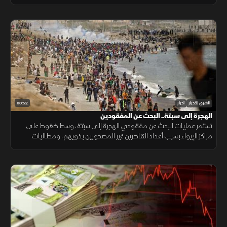
ضغوطا على دفاعاتها الجوية ومخزونها العسكري.
00:52
الشرق للأخبار
أخبار
الهجرة إلى سبتة.. البحث عن المفقودين
تستمر عمليات البحث عن مفقودي الهجرة إلى سبتة، وسط ضغوط على
مراكز الإيواء بسبب أعداد القاصرين غير المصحوبين بذويهم، ومطالبات
بتوفير الحماية والرعاية للمهاجرين.