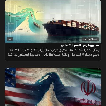
01:31
الشرق للأخبار
أخبار
مضيق هرمز.. الممر الشمالي
يمثل الممر الشمالي في مضيق هرمز مسارا رئيسيا لعبور صادرات الطاقة،
ويقع بمحاذاة السواحل الإيرانية، حيث تعزز طهران وجودها العسكري لمراقبة
الملاحة عبر الزوارق والطائرات المسيرة والصواريخ.