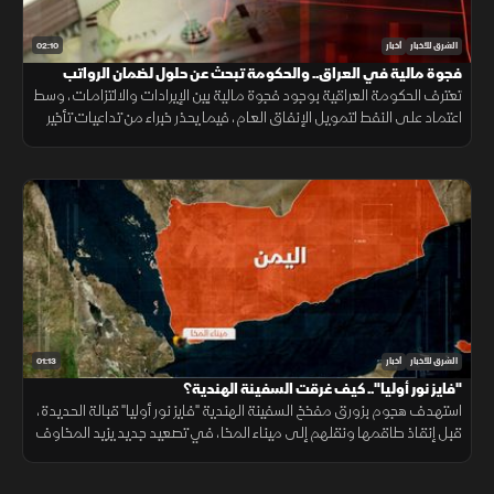
02:10
الشرق للأخبار
أخبار
فجوة مالية في العراق.. والحكومة تبحث عن حلول لضمان الرواتب
تعترف الحكومة العراقية بوجود فجوة مالية بين الإيرادات والالتزامات، وسط
اعتماد على النفط لتمويل الإنفاق العام، فيما يحذر خبراء من تداعيات تأخير
الرواتب على الاقتصاد والأسواق.
01:13
الشرق للأخبار
أخبار
"فايز نور أوليا".. كيف غرقت السفينة الهندية؟
استهدف هجوم بزورق مفخخ السفينة الهندية "فايز نور أوليا" قبالة الحديدة،
قبل إنقاذ طاقمها ونقلهم إلى ميناء المخا، في تصعيد جديد يزيد المخاوف
على أمن الملاحة وسلاسل الإمداد.