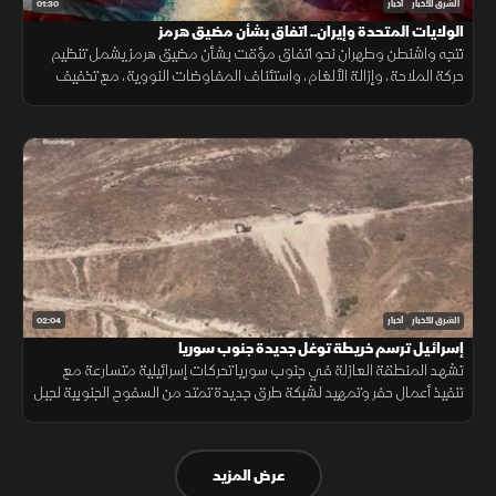
01:30
الشرق للأخبار
أخبار
الولايات المتحدة وإيران.. اتفاق بشأن مضيق هرمز
تتجه واشنطن وطهران نحو اتفاق مؤقت بشأن مضيق هرمز يشمل تنظيم
حركة الملاحة، وإزالة الألغام، واستئناف المفاوضات النووية، مع تخفيف
العقوبات على صادرات النفط مقابل ترتيبات أمنية.
02:04
الشرق للأخبار
أخبار
إسرائيل ترسم خريطة توغل جديدة جنوب سوريا
تشهد المنطقة العازلة في جنوب سوريا تحركات إسرائيلية متسارعة مع
تنفيذ أعمال حفر وتمهيد لشبكة طرق جديدة تمتد من السفوح الجنوبية لجبل
الشيخ مرورا بمحافظة القنيطرة وصولا إلى حوض اليرموك.
عرض المزيد