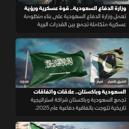
وزارة الدفاع السعودية.. قوة عسكرية ورؤية
تواكب التطورات
تعمل وزارة الدفاع السعودية على بناء منظومة
عسكرية متكاملة تجمع بين القدرات البرية
والجوية والبحرية والدفاع الجوي والردع
الصاروخي، إلى جانب التدريب والتأهيل وتطوير
التسليح وتوطين الصناعات الدفاعية.
الشرق للأخبار
أخبار
02:18
السعودية وباكستان.. علاقات واتفاقات
تجمع السعودية وباكستان شراكة استراتيجية
تاريخية تتوجت باتفاقية دفاعية عام 2025،
واستثمارات مرتقبة بقيمة 25 مليار دولار تشمل
مشروع "ريكوديك" ودعم الوديعة المالية