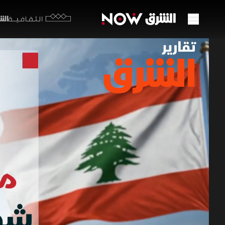
الشرق y
الثقافية
أزمة 
الإير
14 مايو 2026
تقارير ا
قرر لبنان 
في القرار
لدمار واسع
دبلوماسية
برامج الشرق الإ