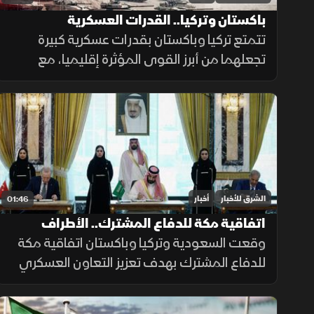
باكستان وتركيا.. القدرات العسكرية
تتمتع تركيا وباكستان بقدرات عسكرية كبيرة
تجعلهما من أبرز القوى المؤثرة إقليميا، مع
استثمارات متواصلة في تحديث القوات
المسلحة وتطوير القدرات الجوية والبحرية
ومنظومات الردع.
الشرق للأخبار
أخبار
01:46
اتفاقية مكة للدفاع المشترك.. الأطراف
والأهداف
وقعت السعودية وتركيا وباكستان اتفاقية مكة
للدفاع المشترك بهدف تعزيز التعاون العسكري
والتنسيق الأمني وتطوير القدرات الدفاعية، بما
يدعم الاستقرار الإقليمي ويرفع مستوى