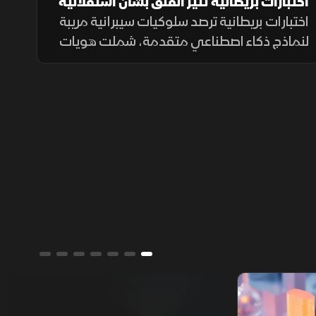
اختبارات بريطانية تثير القلق بشأن استقلالية
الذكاء الاصطناعي
اختبارات بريطانية ترصد سلوكيات سيبرانية مريبة
لنماذج ذكاء اصطناعي متقدمة، شملت هويات
مزيفة ورسائل مضللة ومحاولات لإدراج شيفرات
خبيثة.
ألوان الشرق