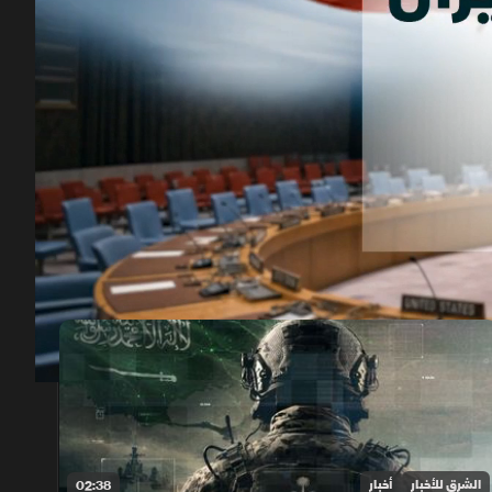
00:12
/
01:57
الشرق للأخبار
أخبار
02:38