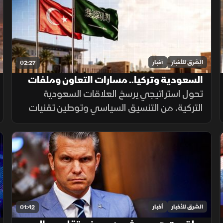
المنشآت وخطوط الإمداد.
الشرق للأخبار
أخبار
02:27
السعودية وتركيا.. مسارات التعاون وملفات
مشتركة
تحول استراتيجي يرسخ العلاقات السعودية
التركية، من التنسيق السياسي وتوطين تقنيات
الدرون العسكرية، إلى تبادل تجاري مستهدف
بـ10 مليارات دولار ومشاريع بـ28 مليارا لبناء تحالف
اقتصادي واعد.
الشرق للأخبار
أخبار
01:42