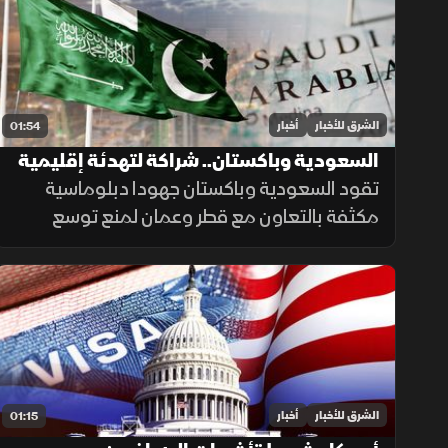
الجاهزية المشتركة.
الشرق للأخبار
أخبار
01:54
السعودية وباكستان.. شراكة لتهدئة إقليمية
تقود السعودية وباكستان جهودا دبلوماسية
مكثفة بالتعاون مع قطر وعمان لمنع توسع
التصعيد مع إيران وحماية طرق الملاحة والطاقة،
ما أسهم في تراجع ترمب عن ضربة عسكرية
واسعة تفضيلاً للحوار.
الشرق للأخبار
أخبار
01:15