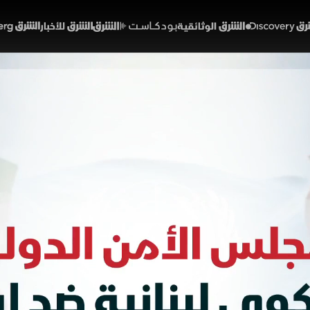
Discover
الشرق الوثائقية
الشرق بودكاست
الشرق للأخبار
الشرق Bloomberg
بيروت وطهران.. هل ينهي م
اني؟
01:56
أخبار
لشرق
نقل خلافه مع إيران إلى مجلس الأمن الدولي متهماً طهران ب
 السيادي للدولة وتضمنت الشكوى اتهامات للحرس الثوري 
 ونزوح مئات الآلاف مع التركيز على خروقات اتفاقية فيينا وا
 في بيروت.
خبارية (ملحق)
تقارير الشرق
لبنان