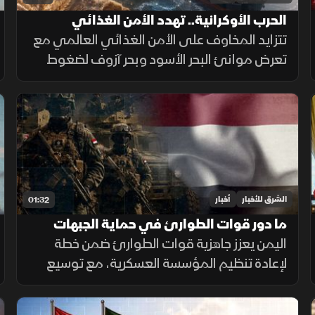
الحرب الأوكرانية.. تهدد الأمن الغذائي
العالمي
تتزايد المخاوف على الأمن الغذائي العالمي مع
تعرض موانئ البحر الأسود وبحر آزوف لضغوط
متصاعدة، ما يهدد صادرات الحبوب ويرفع تكاليف
الشحن والتأمين وأسعار الغذاء.
الشرق للأخبار
أخبار
01:32
ما دور قوات الطوارئ في حماية الجبهات
اليمنية؟
اليمن يعزز جاهزية قوات الطوارئ ضمن خطة
لإعادة تنظيم المؤسسة العسكرية، مع توسيع
انتشارها في الجبهات الحدودية والمحافظات
الشرقية لتنفيذ مهام التدخل السريع وحماية