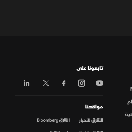
تابعونا على
م
مواقعنا
ية