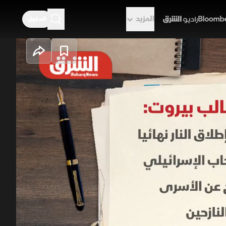
المزيد
الدخول
راديو الشرق
جح أميركا في
 أميركا حيث تطالب بيروت بوقف إطلاق
الدولة بينما تصر تل أبيب على نزع
وحدات خاصة بعيدة عن التأثيرات