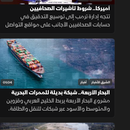
أميركا.. شروط تأشيرات الصحافيين
تتجه إدارة ترمب إلى توسيع التدقيق في
حسابات الصحافيين الأجانب على مواقع التواصل
الاجتماعي قبل منح تأشيرات العمل، ضمن
إجراءات أمنية جديدة، فيما لم تحدد الخارجية
الأميركية موعد بدء تطبيقها.
الشرق للأخبار
أخبار
01:04
البحار الأربعة.. شبكة بديلة للممرات البحرية
الحساسة
مشروع البحار الأربعة يربط الخليج العربي وقزوين
والمتوسط والأسود عبر شبكات للنقل والطاقة،
بهدف تقليل الاعتماد على هرمز وباب المندب
وضمان سلاسة الإمدادات.