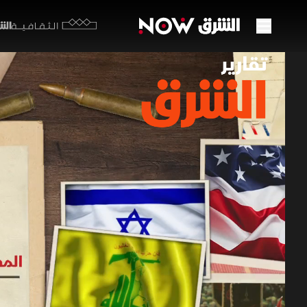
الشرق y
الثقافية
مفاوض
فرض ا
14 مايو 2026
تقارير ا
تنطلق جولة
النار والا
سلاح المل
الحزبية لض
برامج الشرق الإ