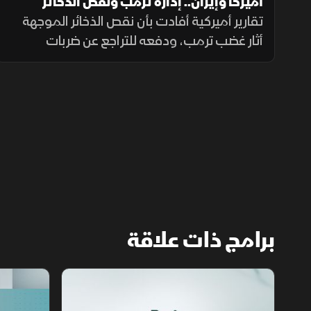
أميركا وإيران.. إدارة ترمب ونقص الذخائر
تقارير أميركية أفادت بأن نقص الذخائر الموجهة
أثار غضب ترمب، ودفعه للتراجع عن ضربات
واسعة ضد إيران. وزير الحرب حمل بايدن ثم نائبه
مسؤولية الأزمة، فيما نفى البيت الأبيض صحة
التقارير.
برامج ذات علاقة
مع الشرق الأوسط
الخبر الآخر