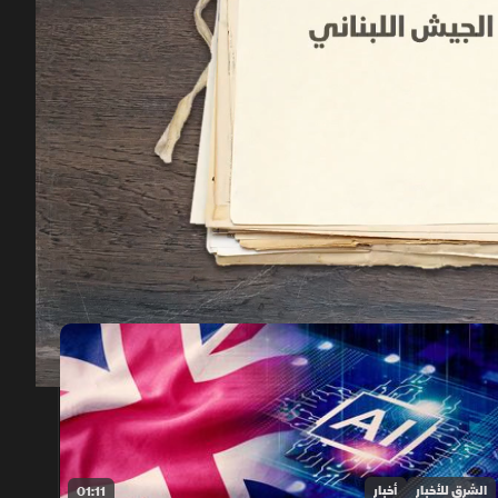
00:11
/
01:23
الشرق للأخبار
أخبار
01:11