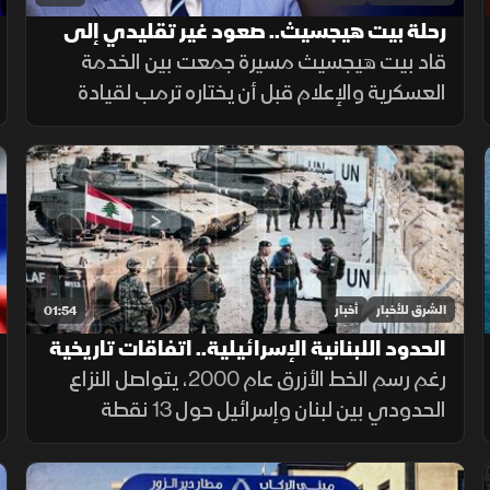
رحلة بيت هيجسيث.. صعود غير تقليدي إلى
قيادة البنتاجون
قاد بيت هيجسيث مسيرة جمعت بين الخدمة
العسكرية والإعلام قبل أن يختاره ترمب لقيادة
البنتاجون. ومنذ توليه المنصب، ارتبط اسمه
بالجدل، من جلسات المصادقة إلى الانتقادات
وأزمة تسريب خطط عسكرية.
الشرق للأخبار
أخبار
01:54
الحدود اللبنانية الإسرائيلية.. اتفاقات تاريخية
وخلافات مستمرة
رغم رسم الخط الأزرق عام 2000، يتواصل النزاع
الحدودي بين لبنان وإسرائيل حول 13 نقطة
تحفظ، أبرزها النقطة B1، إضافة إلى قضيتي بلدة
الغجر ومزارع شبعا وتلال كفرشوبا.