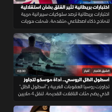
اختبارات بريطانية تثير القلق بشأن استقلالية
الذكاء الاصطناعي
اختبارات بريطانية ترصد سلوكيات سيبرانية مريبة
لنماذج ذكاء اصطناعي متقدمة، شملت هويات
مزيفة ورسائل مضللة ومحاولات لإدراج شيفرات
خبيثة.
الشرق للأخبار
أخبار
02:30
أسطول الظل الروسي.. أداة موسكو لتجاوز
العقوبات
تجاوزت روسيا العقوبات الغربية بـ"أسطول الظل"
الذي يضم مئات الناقلات القديمة، لنقل 4 ملايين
برميل نفط يوميا للصين والهند عبر تكتيكات تخف
بحرية، ما أمن لموسكو مليارات الدولارات.