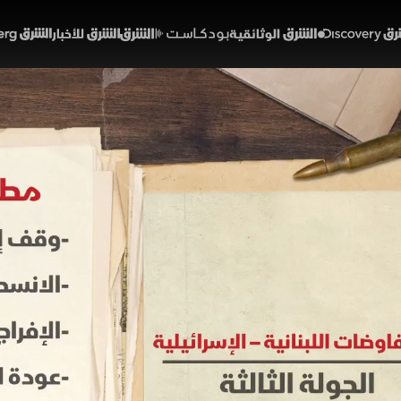
Discover
الشرق الوثائقية
الشرق بودكاست
الشرق للأخبار
الشرق Bloomberg
ات لبنان وإسرائيل.. هل تن
لتهدئة؟
01:22
أخبار
لشرق
 جديدة من المفاوضات المباشرة بين لبنان وإسرائيل برعاية
نسحاب الكامل والافراج عن الأسرى وعودة النازحين وبسط سلطة 
يشيات كأولوية قصوى وتضغط واشنطن لتعزيز قدرات الجيش ب
مان استقرار الجنوب.
خبارية (ملحق)
تقارير الشرق
لبنان
إسرائيل