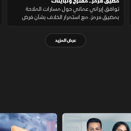
مضيق هرمز.. مقترح وتباينات
توافق إيراني عماني حول مسارات الملاحة
بمضيق هرمز، مع استمرار الخلاف بشأن فرض
رسوم عبور، حيث تشترط طهران رفع العقوبات
لفتح المضيق وسط رفض أميركي ورفض داخلي
عرض المزيد
من الحرس الثوري.
أخبار الشرق