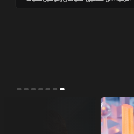
الدرون العسكرية، إلى تبادل تجاري مستهدف
بـ10 مليارات دولار ومشاريع بـ28 مليارا لبناء تحالف
اقتصادي واعد.
ألوان الشرق