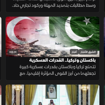
وسط مطالبات بتمديد المهلة وركود تجاري حاد،
ومصرف سوريا المركزي يعلن تمديد مهلة
السحب في دير الزور والرقة والحسكة حتى 20
أغسطس الجاري.
الشرق للأخبار
أخبار
02:31
باكستان وتركيا.. القدرات العسكرية
تتمتع تركيا وباكستان بقدرات عسكرية كبيرة
تجعلهما من أبرز القوى المؤثرة إقليميا، مع
استثمارات متواصلة في تحديث القوات
المسلحة وتطوير القدرات الجوية والبحرية
ومنظومات الردع.