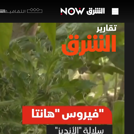
الشرق y
الثقافية
فيروس
14 مايو 2026
تقارير ا
تتزايد المخ
المحتملة ع
الخبراء مر
لدى بعض ا
تقارير الشرق