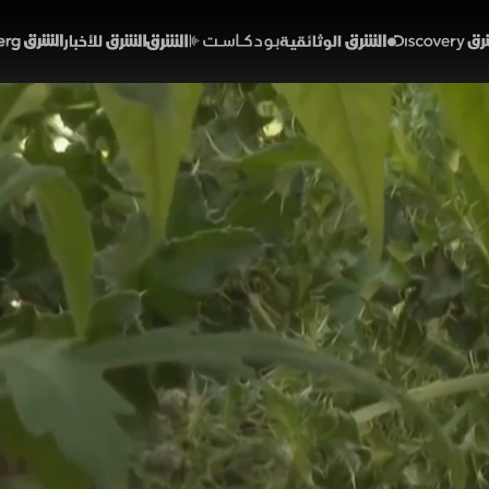
Discover
الشرق الوثائقية
الشرق بودكاست
الشرق للأخبار
الشرق Bloomberg
"هانتا".. سلالة الأنديز
01:46
أخبار
لشرق
اوف الصحية المرتبطة بفيروس هانتا مع بروز سلالة الأنديز الت
لى الانتقال بين البشر. وبينما تؤكد منظمة الصحة العالمية 
اقبة تطورات الفيروس في ظل غياب لقاح معتمد وارتفاع احت
لمصابين.