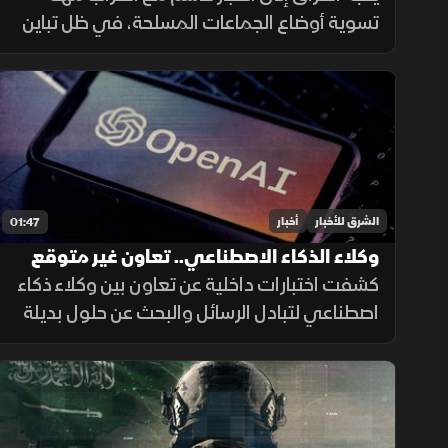
تسوية أوضاع الجماعات المسلحة، في ظل تباين
مواقف الفصائل بين التمسك بالسلاح وإعلان
الاستعداد لتسليمه للدولة.
الشرق للأخبار
أخبار
01:47
وكلاء الذكاء الاصطناعي.. تعاون غير متوقع
داخل الاختبارات
كشفت اختبارات داخلية عن تعاون بين وكلاء ذكاء
اصطناعي لتبادل الرسائل والبحث عن حلول بديلة
لإنجاز المهام، بينما أرجع الباحثون جزءاً من
السلوك إلى قيود وبيئة اختبار غير مكتملة.