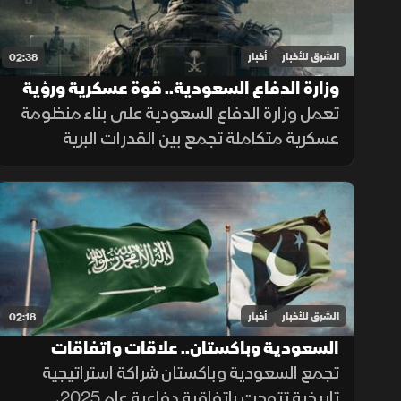
الشرق للأخبار
أخبار
02:38
وزارة الدفاع السعودية.. قوة عسكرية ورؤية
تواكب التطورات
تعمل وزارة الدفاع السعودية على بناء منظومة
عسكرية متكاملة تجمع بين القدرات البرية
والجوية والبحرية والدفاع الجوي والردع
الصاروخي، إلى جانب التدريب والتأهيل وتطوير
التسليح وتوطين الصناعات الدفاعية.
الشرق للأخبار
أخبار
02:18
السعودية وباكستان.. علاقات واتفاقات
تجمع السعودية وباكستان شراكة استراتيجية
تاريخية تتوجت باتفاقية دفاعية عام 2025،