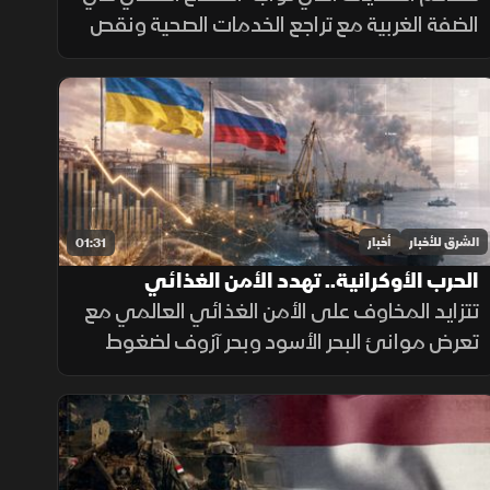
الضفة الغربية مع تراجع الخدمات الصحية ونقص
الأدوية، وسط صعوبات مالية أثرت على
المستشفيات والمراكز الطبية وقدرتها على تلبية
احتياجات المرضى.
الشرق للأخبار
أخبار
01:31
الحرب الأوكرانية.. تهدد الأمن الغذائي
العالمي
تتزايد المخاوف على الأمن الغذائي العالمي مع
تعرض موانئ البحر الأسود وبحر آزوف لضغوط
متصاعدة، ما يهدد صادرات الحبوب ويرفع تكاليف
الشحن والتأمين وأسعار الغذاء.