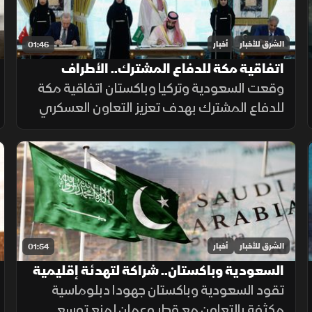
الشرق للأخبار
أخبار
01:46
اتفاقية مكة للدفاع المشترك.. الأطراف
والأهداف
وقعت السعودية وتركيا وباكستان اتفاقية مكة
للدفاع المشترك بهدف تعزيز التعاون العسكري
والتنسيق الأمني وتطوير القدرات الدفاعية، بما
يدعم الاستقرار الإقليمي ويرفع مستوى
الجاهزية المشتركة.
الشرق للأخبار
أخبار
01:54
السعودية وباكستان.. شراكة لتهدئة إقليمية
تقود السعودية وباكستان جهودا دبلوماسية
مكثفة بالتعاون مع قطر وعمان لمنع توسع