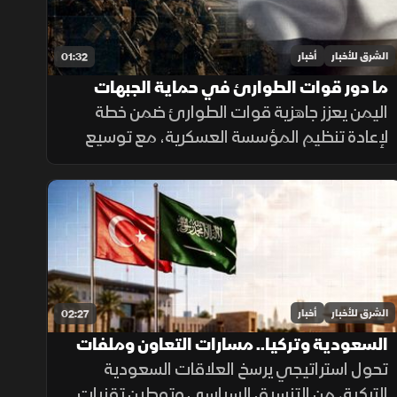
الشرق للأخبار
أخبار
01:32
ما دور قوات الطوارئ في حماية الجبهات
اليمنية؟
اليمن يعزز جاهزية قوات الطوارئ ضمن خطة
لإعادة تنظيم المؤسسة العسكرية، مع توسيع
انتشارها في الجبهات الحدودية والمحافظات
الشرقية لتنفيذ مهام التدخل السريع وحماية
المنشآت وخطوط الإمداد.
الشرق للأخبار
أخبار
02:27
السعودية وتركيا.. مسارات التعاون وملفات
مشتركة
تحول استراتيجي يرسخ العلاقات السعودية
التركية، من التنسيق السياسي وتوطين تقنيات