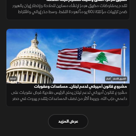
تقدم بمفاوضات مضيق هرمز لإنشاء مسارين للملاحة وإخطار إيران بالعبور
ضمن ترتيبات مؤقتة لـ60 يوماً لعودة النفط، وسط حذر إيراني واشتراط
أميركي بحرية الملاحة دون قيود.
01:37
الشرق للأخبار
أخبار
مشروع قانون أميركي لدعم لبنان.. مساعدات وعقوبات
مشروع قانون أميركي لدعم لبنان يمنح الرئيس صلاحية فرض عقوبات على
داعمي حزب الله، ويربط أكثر من نصف المساعدات بتقدم بيروت في حصر
السلاح بيد الدولة ونزع سلاح الحزب وتنفيذ الإصلاحات.
عرض المزيد