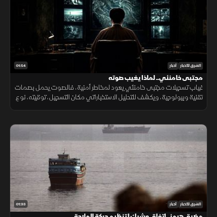
01:54
الشرق للأخبار
أخبار
مجتبى خامنئي.. لماذا يغيب صوته
غياب تسجيلات مجتبى خامنئي يعود لمخاطر أمنية، فالصوت يحمل بصمات
تقنية وبيولوجية، ويكشف للتحليل الاستخباراتي مكان التسجيل، توقيته، نوع
الجهاز المستخدم، والبيئة المحيطة به بدقة عالية.
01:33
الشرق للأخبار
أخبار
مضيق هرمز.. اتفاق وشيك لتنظيم حركة الملاحة