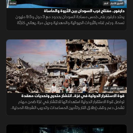
01:04
الشرق للأخبار
أخبار
دارفور.. مفتاح غرب السودان بين الثروة والمأساة
يمتد دارفور على خمس مساحة السودان بحدود مع 3 دول و9.5 مليون
نسمة. ورغم غناه بالثروات الحيوانية والمعدنية وجبل مرة، يعاني كارثة
إنسانية وجرائم حرب منذ 2003، أحيلت للجنائية الدولية عام 2005.
01:26
الشرق للأخبار
أخبار
قوة الاستقرار الدولية في غزة.. انتشار متدرج وتحديات معقدة
تواصل قوة الاستقرار الدولية استعداداتها للانتشار في غزة ضمن مهام
تشمل دعم وقف إطلاق النار وتأمين المساعدات وتدريب الشرطة المدنية،
وسط تحديات سياسية وأمنية معقدة.