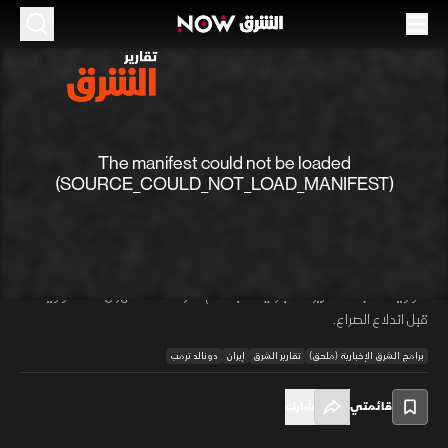
الموسم 2026
حرب إيران.. نقاط رددها ترمب
14 مايو 2026
02:00
أخبار
(SOURCE_COULD_NOT_LOAD_MANIFEST)
تقارير الشرق
يصر ترمب على قرب حسم الحرب مع إيران رغم تجاوز جدولها الزمني، واصفا إياها
بـ "المناوشة" بعد تدمير قدرات طهران العسكرية. وبينما يروج لاتفاق وشيك يراه
00:01
/
00:00
أفضل من اتفاق 2015، يبرر العمل العسكري بضرورة منع طموحات إيران
النووية، متجاهلا تقارير استخباراتية سابقة لم تشر لامتلاك طهران سلاحا نوويا
قبل اندلاع الصراع.
برامج الشرق الإخبارية (ملحق)
تقارير الشرق
إيران
دونالد ترمب
قائمتي
شارك