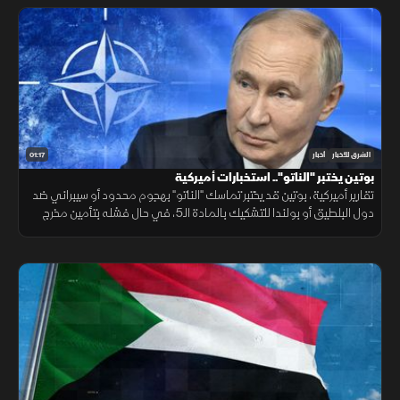
01:17
الشرق للأخبار
أخبار
بوتين يختبر "الناتو".. استخبارات أميركية
تقارير أميركية، بوتين قد يختبر تماسك "الناتو" بهجوم محدود أو سيبراني ضد
دول البلطيق أو بولندا للتشكيك بالمادة الـ5، في حال فشله بتأمين مخرج
يحفظ ماء الوجه بأوكرانيا خلال السنوات القادمة.