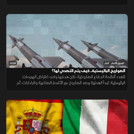
ونقص حاد في تمويل خطة الاستجابة الإنسانية
01:56
الشرق للأخبار
أخبار
الصواريخ الباليستية.. كيف يتم التصدي لها؟
تتعدد أنظمة الدفاع الصاروخية، لكن هدفها واحد: اعتراض الهجمات
الباليستية. تبدأ العملية برصد الصاروخ عبر الأقمار الصناعية والرادارات، ثم
حساب مساره وإطلاق صاروخ اعتراضي، مع طبقات دفاعية أخرى