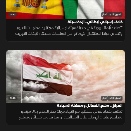
01:52
الشرق للأخبار
أخبار
خلاف إسباني إيطالي.. أزمة سبتة
تتصاعد أزمة الهجرة في مدينة سبتة الإسبانية مع تزايد محاولات العبور
وتكدس مراكز الاستقبال، فيما تواصل السلطات ملاحقة شبكات التهريب
وسط تداعيات إنسانية وأمنية تمتد إلى الساحة الأوروبية.
01:48
الشرق للأخبار
أخبار
العراق.. سلاح الفصائل ومعضلة السيادة
تستعد بغداد لفرض سلطتها مع انتهاء مهلة حصر السلاح بـ30 سبتمبر
وتطبيق قانون الإرهاب على المخالفين، وسط تجاوب فصائل وتسليم
مقرها، مقابل رفض أخرى كـ"كتائب حزب الله" لربطها الملف بالصراع
الإقليمي.