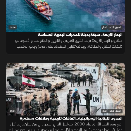
01:04
الشرق للأخبار
أخبار
البحار الأربعة.. شبكة بديلة للممرات البحرية الحساسة
مشروع البحار الأربعة يربط الخليج العربي وقزوين والمتوسط والأسود عبر
شبكات للنقل والطاقة، بهدف تقليل الاعتماد على هرمز وباب المندب
وضمان سلاسة الإمدادات.
01:54
الشرق للأخبار
أخبار
الحدود اللبنانية الإسرائيلية.. اتفاقات تاريخية وخلافات مستمرة
رغم رسم الخط الأزرق عام 2000، يتواصل النزاع الحدودي بين لبنان وإسرائيل
حول 13 نقطة تحفظ، أبرزها النقطة B1، إضافة إلى قضيتي بلدة الغجر ومزارع