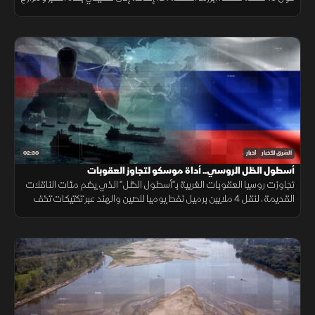
شبعا وتلال كفرشوبا.
02:30
الشرق للأخبار
أخبار
أسطول الظل الروسي.. أداة موسكو لتجاوز العقوبات
تجاوزت روسيا العقوبات الغربية بـ"أسطول الظل" الذي يضم مئات الناقلات
القديمة، لنقل 4 ملايين برميل نفط يوميا للصين والهند عبر تكتيكات تخف
بحرية، ما أمن لموسكو مليارات الدولارات.