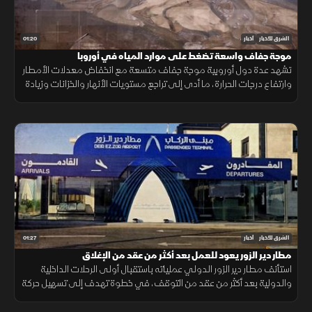
01:20
الشرق للأخبار
أخبار
موجة جفاف واسعة تضغط على موارد المياه في أوروبا
تشهد عدة دول أوروبية موجة جفاف متسعة مع انخفاض معدلات الأمطار
وارتفاع درجات الحرارة، ما أدى إلى تراجع مستويات الأنهار والخزانات وزيادة
الضغوط على الموارد المائية.
01:27
الشرق للأخبار
أخبار
مطار دير الزور يعود للعمل بعد أكثر من عقد من الإغلاق
استأنف مطار دير الزور الدولي عملياته باستقبال أولى الرحلات الداخلية
والدولية بعد أكثر من عقد من التوقف، في خطوة تهدف إلى تسهيل حركة
التنقل وتعزيز الربط الجوي بالمنطقة.