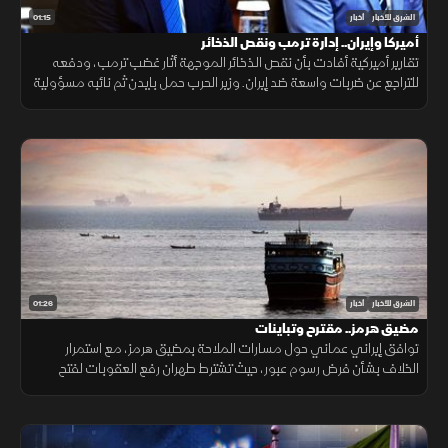
01:15
الشرق للأخبار
أخبار
أميركا وإيران.. إدارة ترمب ونقص الذخائر
تقارير أميركية أفادت بأن نقص الذخائر الموجهة أثار غضب ترمب، ودفعه
للتراجع عن ضربات واسعة ضد إيران. وزير الحرب حمل بايدن ثم نائبه مسؤولية
الأزمة، فيما نفى البيت الأبيض صحة التقارير.
01:26
الشرق للأخبار
أخبار
مضيق هرمز.. مقترح وتباينات
توافق إيراني عماني حول مسارات الملاحة بمضيق هرمز، مع استمرار
الخلاف بشأن فرض رسوم عبور، حيث تشترط طهران رفع العقوبات لفتح
المضيق وسط رفض أميركي ورفض داخلي من الحرس الثوري.