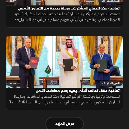
56:57
الشرق للأخبار
أخبار
اتفاقية مكة للدفاع المشترك.. مرحلة جديدة من التعاون الأمني
وقعت السعودية وتركيا وباكستان "اتفاقية مكة للدفاع المشترك" لتعزيز
الأمن الجماعي؛ وتنص على أن أي هجوم مسلح على أي دولة منها يعد
هجوما على الجميع، بهدف حماية الاستقرار الإقليمي وتطوير التعاون
الدفاعي.
59:54
الشرق للأخبار
أخبار
اتفاقية مكة.. تحالف ثلاثي يعيد رسم معادلات الأمن
السعودية وتركيا وباكستان توقّع اتفاقية مكة للدفاع المشترك، بما يعزز
التعاون العسكري والأمني، ويعتبر أي اعتداء على إحدى الدول الثلاث اعتداءً
عليها جميعاً.
عرض المزيد