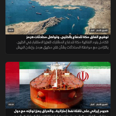
50:11
الشرق للأخبار
أخبار
توقيع اتفاق مكة للدفاع بالخليج.. وتواصل محادثات هرمز
تتكامل بنود اتفاقية مكة للدفاع المشترك لتعزيز الاستقرار في الخليج،
بالتزامن مع مواصلة المحادثات بشأن فتح مضيق هرمز، وإعلان الجيش
اليمني رفع الجاهزية الميدانية لمواجهة التحديات الأمنية.
52:21
الشرق للأخبار
أخبار
هجوم إيراني على ناقلة نفط إماراتية.. والعراق يعزز توازنه مع دول