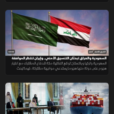
تحركات بشأن "هرمز". وتصعيد ضد الحوثيين. ومفاوضات أميركية بشأن إيران.
50:03
الشرق للأخبار
أخبار
السعودية والعراق تبحثان التنسيق الأمني.. وإيران تنتظر الموافقة
على اتفاق "هرمز"
السعودية وتركيا وباكستان توقع اتفاقية مكة للدفاع المشترك مع اعتبار
هجوم على دولة منها هجوما يستدعي مواجهة مشتركة، فيما تبحث
السعودية والعراق تعزيز التنسيق الأمني، وسط سعي لاتفاق بشأن "هرمز".