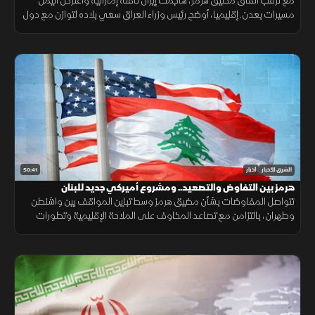
الجوار
مع ترقب اتفاق مضيق هرمز، هاجمت إيران ناقلة إماراتية واعترض اليمن
مسيرات بعدن. إقليميا، أوضح رئيس وزراء العراق سعي بلاده لتوازن مع دول
الجوار، وكشفت واشنطن عن تفكير بوتين باستفزاز الناتو.
50:41
الشرق للأخبار
أخبار
هرمز بين التفاوض والتصعيد.. ومشروع أميركي جديد للبنان
تتواصل المفاوضات بشأن مضيق هرمز وسط تباين المواقف بين واشنطن
وطهران، بالتزامن مع تصاعد المخاوف على الملاحة الإقليمية وتطورات
سياسية وأمنية متسارعة في لبنان وأوكرانيا.