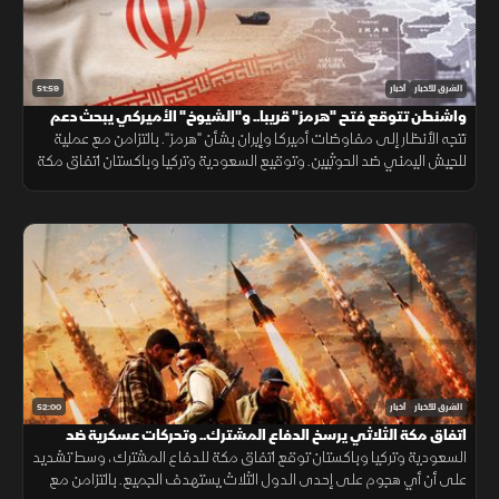
51:59
الشرق للأخبار
أخبار
واشنطن تتوقع فتح "هرمز" قريبا.. و"الشيوخ" الأميركي يبحث دعم
لبنان
تتجه الأنظار إلى مفاوضات أميركا وإيران بشأن "هرمز". بالتزامن مع عملية
للجيش اليمني ضد الحوثيين. وتوقيع السعودية وتركيا وباكستان اتفاق مكة
الدفاعي. ويناقش مجلس الشيوخ الأميركي مشروع قانون لدعم لبنان.
52:00
الشرق للأخبار
أخبار
اتفاق مكة الثلاثي يرسخ الدفاع المشترك.. وتحركات عسكرية ضد
الحوثيين
السعودية وتركيا وباكستان توقع اتفاق مكة للدفاع المشترك، وسط تشديد
على أن أي هجوم على إحدى الدول الثلاث يستهدف الجميع. بالتزامن مع