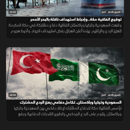
45:42
الشرق للأخبار
أخبار
توقيع اتفاقية مكة.. وإحباط استهداف ناقلة بالبحر الأحمر
وقعت السعودية وتركيا وباكستان اتفاقية دفاع مشتركة في مكة المكرمة
لتعزيز الردع والإقليم، بينما أعلن العراق رفض استهداف الجوار، وأحبط هجوم
على ناقلة بالبحر الأحمر مع تحركات أميركية قرب هرمز.
49:00
الشرق للأخبار
أخبار
السعودية وتركيا وباكستان.. تكامل دفاعي يعزز الردع المشترك
تؤسس اتفاقية مكة للدفاع المشترك لإطار دفاعي بين السعودية وتركيا
وباكستان، يقوم على الردع الجماعي وتطوير القدرات الدفاعية ورفع
الجاهزية والتنسيق، مع التأكيد على دعم أمن المنطقة واستقرارها.