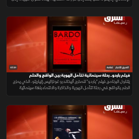
وسيلة لكشف الحقيقة في معالجة تتجاوز التشويق.
07:31
الشرق للأخبار
ثقافة
فيلم باردو.. رحلة سينمائية تتأمل الهوية بين الواقع والحلم
يتناول البرنامج فيلم "باردو" للمخرج أليخاندرو غونزاليس إنياريتو، الذي يمزج
الحلم بالواقع في رحلة تتأمل الهوية والذاكرة والانتماء بلغة سينمائية
مختلفة.