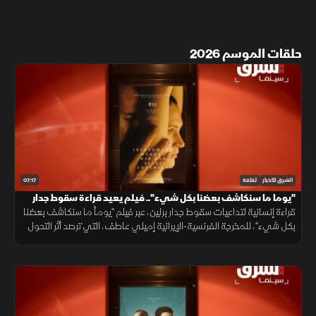
حلقات الموسم 2026
07:17
الشرق للأخبار
ثقافة
"يوما ما سنكاشف بعضنا بكل شيء".. فيلم يعيد قراءة سقوط جدار
برلين
قراءة إنسانية لتداعيات سقوط جدار برلين، عبر فيلم "يوماً ما سنكاشف بعضنا
بكل شيء"، للمخرجة الفرنسية-الإيرانية إميلي عاطف، التي ترصد أثر التحول
التاريخي على حياة الأفراد بعيداً عن الرواية السياسية.