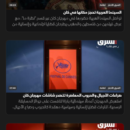
08:23
الشرق للأخبار
ثقافة
السينما العربية تحجز مكانها في كان
تواصل السينما العربية حضورها في مهرجان كان عبر قسم "نظرة ما"، مع
عرض فيلمين من فلسطين والمغرب يطرحان قضايا اجتماعية وإنسانية من
زوايا مختلفة.
07:48
الشرق للأخبار
ثقافة
صراعات الأجيال والحروب المعاصرة تتصدر شاشات مهرجان كان
استعرض المهرجان أعمالًا سينمائية بارزة تنافست على جوائز المسابقة
الرسمية، تناولت قضايا إنسانية وسياسية معقدة كالحروب وصراع الأجيال،
بمشاركة نجوم من أميركا وأوروبا نال بعضهم ترحيبًا نقديًا واسعًا.