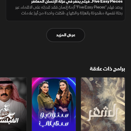
Five Easy Pieces.. فيلم يحفر في عزلة الإنسان المعاصر
يرصد فيلم "Five Easy Pieces" أزمة إنسان فقد قدرته على الانتماء، عبر
رحلة نفسية مشحونة بالعزلة والضياع، شكلت واحدة من أبرز علامات
هوليوود الجديدة والسينما الأميركية الوجودية.
عرض المزيد
برامج ذات علاقة
الشقر
ستوديو ستايلي
الفيلسوف