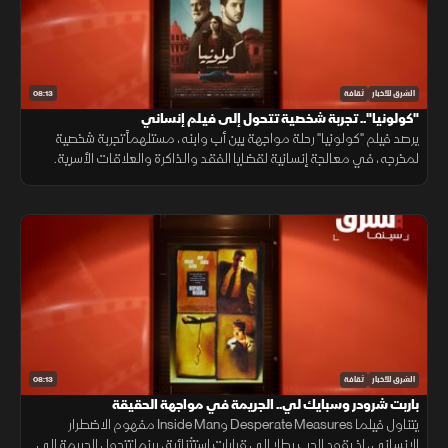
08:13
الشرق للأخبار
ثقافة
"كولونيا".. تجربة شخصية تتحول إلى فيلم إنساني
يرصد فيلم "كولونيا" رحلة مواجهة بين أب وابنه، مستلهماً تجربة شخصية
لمخرجه، في معالجة إنسانية لقضايا الفقد والذاكرة والعلاقات الأسرية.
08:13
الشرق للأخبار
ثقافة
باربت شرودر وسبايك لي.. الجريمة في مواجهة الحقيقة
يتناول فيلما Desperate Measures وInside Man مفهوم الاضطرار
الإنساني، إذ يقود الحب بطلا إلى قرارات استثنائية، بينما تتحول الجريمة إلى