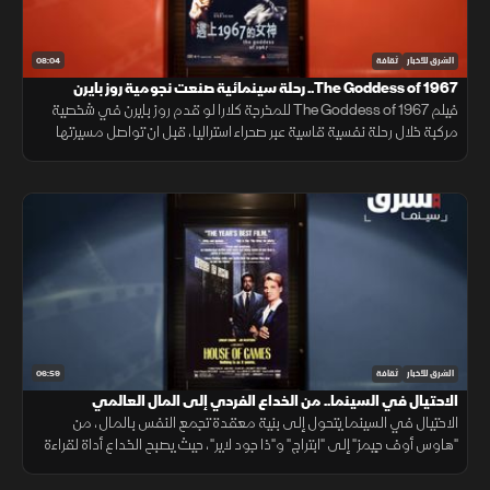
08:04
الشرق للأخبار
ثقافة
The Goddess of 1967.. رحلة سينمائية صنعت نجومية روز بايرن
فيلم The Goddess of 1967 للمخرجة كلارا لو قدم روز بايرن في شخصية
مركبة خلال رحلة نفسية قاسية عبر صحراء استراليا، قبل ان تواصل مسيرتها
الفنية بأدوار متنوعة في السينما عززت حضورها العالمي بقوة.
06:59
الشرق للأخبار
ثقافة
الاحتيال في السينما.. من الخداع الفردي إلى المال العالمي
الاحتيال في السينما يتحول إلى بنية معقدة تجمع النفس بالمال، من
"هاوس أوف جيمز" إلى "ابتراج" و"ذا جود لاير"، حيث يصبح الخداع أداة لقراءة
الثقة والسلطة داخل الأسواق والعلاقات الإنسانية.