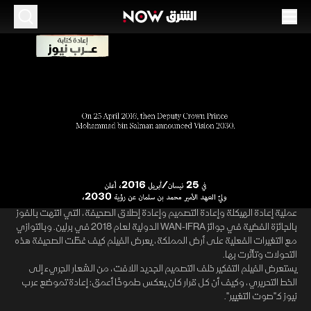
إعادة كتابة "عرب نيوز".. 50 عاما على "صوت
التغيير"
40:32
ثقافة
فيلم وثائقي يأخذ المشاهد خلف الكواليس، ليوثق التحول الدراماتيكي داخل
غرفة أخبار أول صحيفة سعودية ناطقة باللغة الإنجليزية، في وقت كانت فيه
00:10
/
40:32
المملكة تشهد إصلاحات غير مسبوقة.
تأخذ أحداث الفيلم مجراها في الفترة ما بين سبتمبر 2016 وأبريل 2018، ويوثق
عملية إعادة الهيكلة وإعادة التصميم وإعادة إطلاق الصحيفة، التي انتهت بالفوز
بالجائزة الفضية في جوائز WAN-IFRA الدولية لعام 2018 في برلين. وبالتوازي
مع التغيرات الفعلية على أرض المملكة، يعرض الفيلم كيف غطّت الصحيفة هذه
التحولات وتأثرت بها.
يستعرض الفيلم التفكير خلف التصميم الجديد اللافت، من الشعار الجريء إلى
الخط التحريري، وكيف أن كل قرار كان يعكس طموحًا أعمق: إعادة تموضع عرب
نيوز كـ"صوت التغيير".