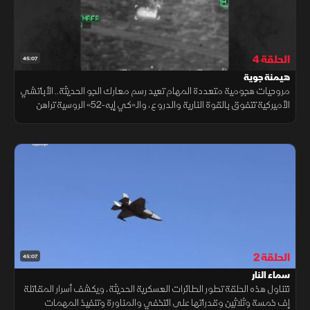
الحلقة 4
45:07
هيمنة جوية
مروحيات هجومية متعددة المهام تعيد رسم معارك الجو الحديثة.. الأباتشي
الأميركية تتفوق بالقوة النارية والدروع، والـ«كي إيه-52» الروسية تراهن
على السرعة والمناورة وتبرز «إن إتش 90» الأوروبية بقدرات التخفي
الحلقة 2
45:07
سماء النار
تتناول هذه الحلقة تطور الطائرات العسكرية الحديثة، ويكشف أسرار المقاتلة
إف خمسة وثلاثين وقدراتها على التخفي والمناورة وتنفيذ المهمات