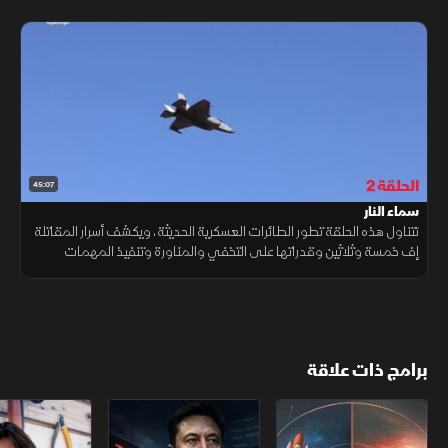
المتقدمة
الحلقة 2
45:07
سماء النار
تتناول هذه الحلقة تطور الطائرات العسكرية الحديثة، ويكشف أسرار المقاتلة
إف خمسة وثلاثين وقدراتها على التخفي والمناورة وتنفيذ المهمات
القتالية في أجواء شديدة التعقيد والخطورة.
برامج ذات علاقة
روائع العالم.. وسائل النقل
إيلون ماسك.. تجربة تيسلا
أساتذة إعادة الإب