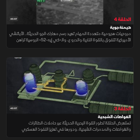
الحلقة 4
45:07
هيمنة جوية
مروحيات هجومية متعددة المهام تعيد رسم معارك الجو الحديثة.. الأباتشي
الأميركية تتفوق بالقوة النارية والدروع، والـ«كي إيه-52» الروسية تراهن
على السرعة والمناورة وتبرز «إن إتش 90» الأوروبية بقدرات التخفي
الحلقة 3
45:07
الغواصات الشبحية
تستعرض الحلقة تطور القوة البحرية الحديثة عبر حاملات الطائرات
والغواصات والمدمرات الشبحية، ودورها في تعزيز النفوذ العسكري
العالمي، مع إبراز التقنيات النووية والكهرومغناطيسية وأنظمة التخفي