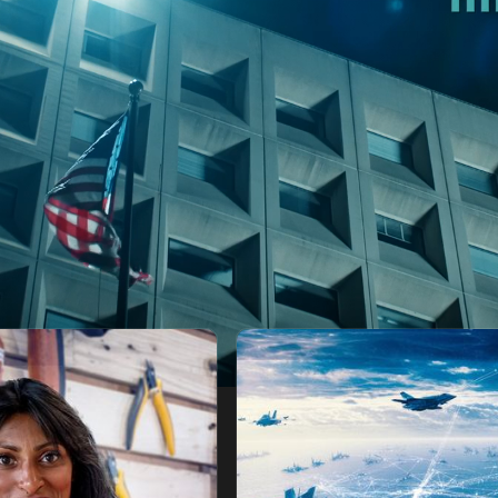
اع
أساتذة إعادة الإبتكار