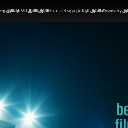
Discover
الشرق الوثائقية
الشرق بودكاست
الشرق للأخبار
الشرق Bloomberg
لأمان
تكنولوجيا
سك.. تجربة تيسلا
الحلقة 1
 الحلقة قصة مأساوية تبدأ بحادث سير ارتبط بتقنية القيادة ا
فقد شريكته في الحادث. ومع تطور السرد، تتصاعد الأسئلة
، وحدود الثقة في التكنولوجيا التي تُسوّق على أنها أكثر أم
لتكنولوجيا
أفلام وثائقية حصرية