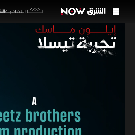
الشرق y
الثقافية
وهم ا
01:26:35
إيلون ما
تتناول هذه
شهادة شخص 
ودور الشركة
أفلام العلوم وا