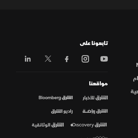
تابعونا على
م
مواقعنا
ية