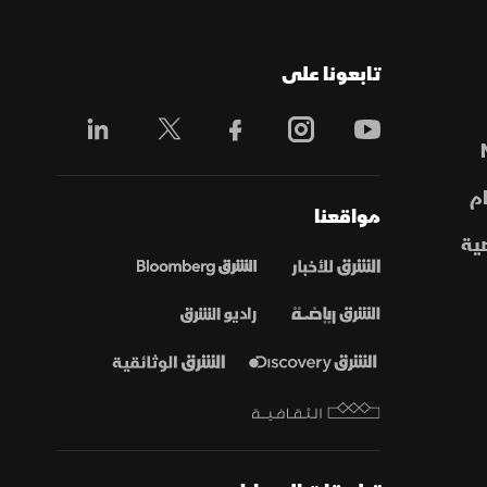
تابعونا على
م
مواقعنا
ية