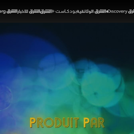
Discover
الشرق الوثائقية
الشرق بودكاست
الشرق للأخبار
الشرق Bloomberg
يلي.. راقص الحياة
قافة
يتسبرغ المتواضعة إلى أضواء هوليوود الساطعة، يروي هذا
الذي حول شغفه بالرقص إلى لغة عالمية أسرت الملايين. نتتب
ابتكار فن الاستعراض في السينما بفضل موهبته ورؤيته المب