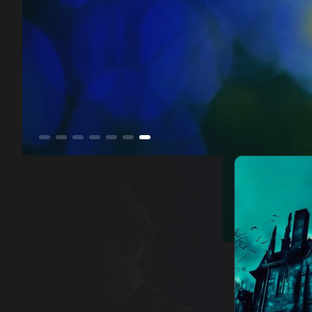
دانيال داي لويس.. كبير الشاشة
00:11
/
50:58