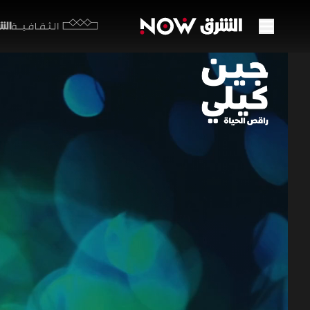
الشرق y
الثقافية
جين ك
50:57
ث
من شوارع ب
جين كيلي، 
وكيف أعاد 
مجده.
أفلام منوعة