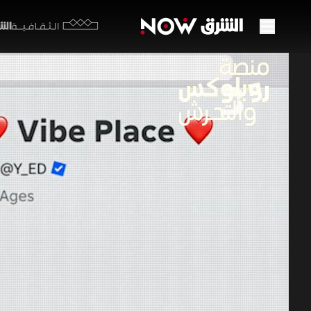
الشرق y
الثقافية
منصة
20:48
م
تخفي منصات
تحديات في 
تفاعلات اف
لاستدراج ا
أفلام منوعة