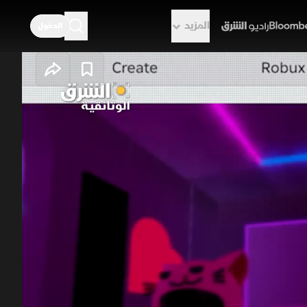
المزيد
الدخول
راديو الشرق
تشكل تهديدًا للأطفال حيث تعاني من
عن تطور هذه التهديدات من مجرد
م "روبلوكس" كمثال، حيث يتم استغلاله