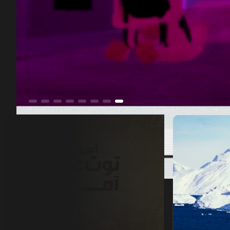
أسرار توت عنخ آمون
00:11
/
20:49