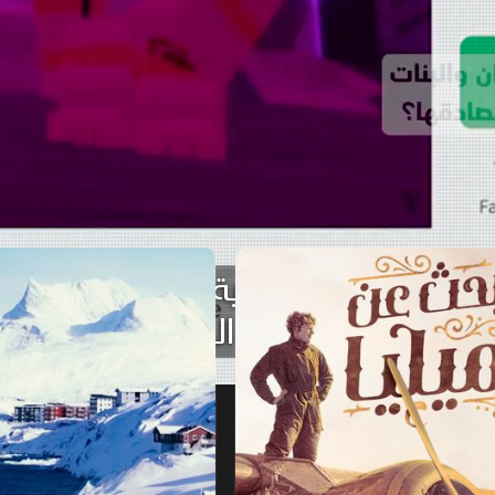
ليا
جرين لاند.. الجليد الساخن
‫وتحاول حماية الأطفال
‫أو منعهم من الوصول إليه