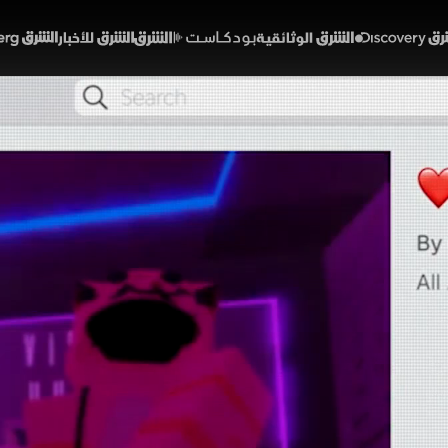
Discover
الشرق الوثائقية
الشرق بودكاست
الشرق للأخبار
الشرق Bloomberg
 روبلوكس والتحرش
نوعات
 التواصل الاجتماعي والألعاب الإلكترونية جوانب مظلمة 
حمايتهم من المحتوى غير اللائق. يكشف الفيلم الوثائقي 
تراضية إلى مخاطر حقيقية مثل الاختطاف والاعتداء. يستخد
لأطفال من قبل متحرشين..